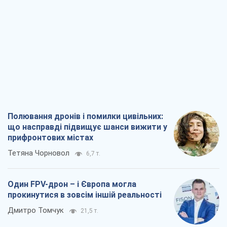
Полювання дронів і помилки цивільних:
що насправді підвищує шанси вижити у
прифронтових містах
Тетяна Чорновол
6,7 т.
Один FPV-дрон – і Європа могла
прокинутися в зовсім іншій реальності
Дмитро Томчук
21,5 т.