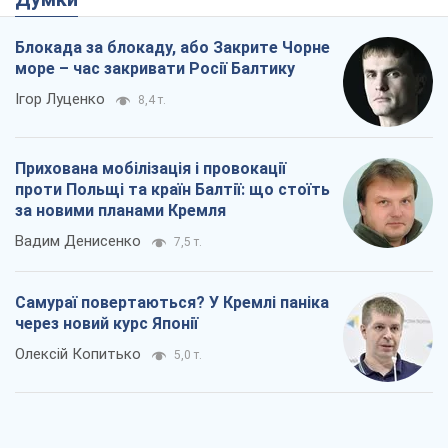
Блокада за блокаду, або Закрите Чорне
море – час закривати Росії Балтику
Ігор Луценко
8,4 т.
Прихована мобілізація і провокації
проти Польщі та країн Балтії: що стоїть
за новими планами Кремля
Вадим Денисенко
7,5 т.
Самураї повертаються? У Кремлі паніка
через новий курс Японії
Олексій Копитько
5,0 т.