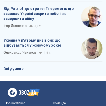
Від Patriot до стратегії перемоги: що
заважає Україні закрити небо і як
завершити війну
Ігор Яковенко
5,8 т.
Україна у п’ятому дивізіоні: що
відбувається у жіночому хокеї
Олександр Чеканов
1,6 т.
Всі думки
Про компанію
Команда