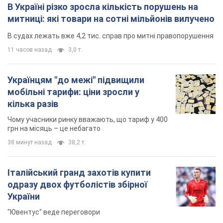
В Україні різко зросла кількість порушень на
митниці: які товари на сотні мільйонів вилучено
В судах лежать вже 4,2 тис. справ про митні правопорушення
11 часов назад
3,0 т.
Українцям "до межі" підвищили
мобільні тарифи: ціни зросли у
кілька разів
Чому учасники ринку вважають, що тариф у 400
грн на місяць – це небагато
38 минут назад
38,2 т.
Італійський гранд захотів купити
одразу двох футболістів збірної
України
"Ювентус" веде переговори