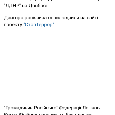
"ЛДНР" на Донбасі.
Дані про росіянина оприлюднили на сайті
проекту
"СтопТеррор".
"Громадянин Російської Федерації Логінов
Євген Юрійович все життя був членом