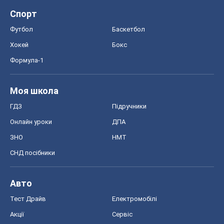
Спорт
Футбол
Баскетбол
Хокей
Бокс
Формула-1
Моя школа
ГДЗ
Підручники
Онлайн уроки
ДПА
ЗНО
НМТ
СНД посібники
Авто
Тест Драйв
Електромобілі
Акції
Сервіс