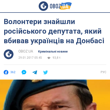
Волонтери знайшли
російського депутата, який
вбивав українців на Донбасі
OBOZ.UA
Кримінальні новини
29.01.2017 05:45
93,8 т.
362
РУС