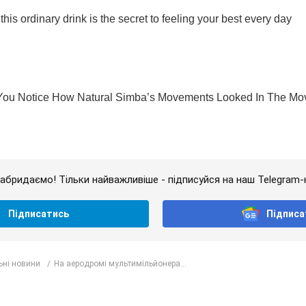
абридаємо! Тільки найважливіше - підписуйся на наш Telegram-
Підписатись
Підписа
ьні новини
На аеродромі мультимільйонера...