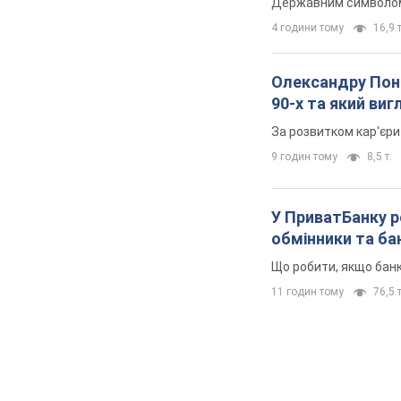
Державним символом є
4 години тому
16,9 т
Олександру Поно
90-х та який ви
За розвитком кар'єри
9 годин тому
8,5 т.
У ПриватБанку р
обмінники та ба
Що робити, якщо банк
11 годин тому
76,5 т