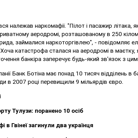
вся належав наркомафії. "Пілот і пасажир літака, 
приватному аеродромі, розташованому в 250 кіло
рида, займалися наркоторгівлею", - повідомляє е
Хоча катастрофа сталася на аеродромі в маєтку,
оточення банкіра заперечує будь-який зв'язок з цим
панії Банк Ботіна має понад 10 тисяч відділень в б
оди в 2007 році перевищили 9 мільярдів євро.
і
рту Тулузи: поранено 10 осіб
і в Гвінеї загинули два українця