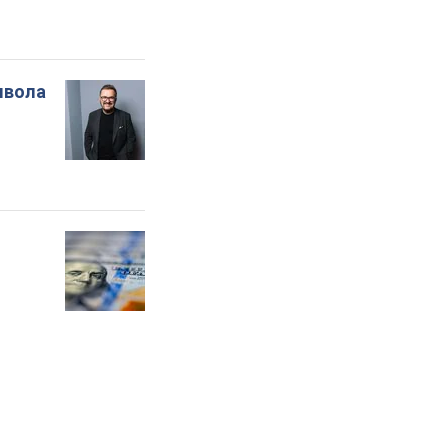
мвола