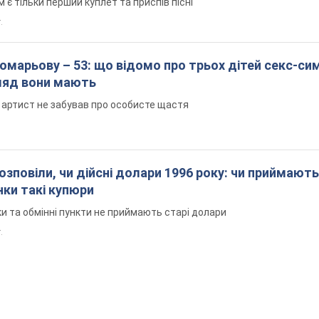
 тільки перший куплет та приспів пісні
.
марьову – 53: що відомо про трьох дітей секс-си
гляд вони мають
 артист не забував про особисте щастя
озповіли, чи дійсні долари 1996 року: чи приймають
нки такі купюри
и та обмінні пункти не приймають старі долари
.