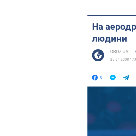
На аеродр
людини
OBOZ.UA
25.04.2008 17:
0