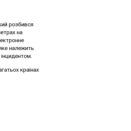
який розбився
метрах на
лектронне
 яке належить
 інцидентом.
агатьох країнах