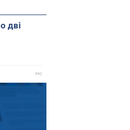
о дві
РУС