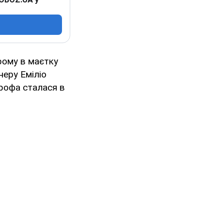
рому в маєтку
неру Еміліо
рофа сталася в