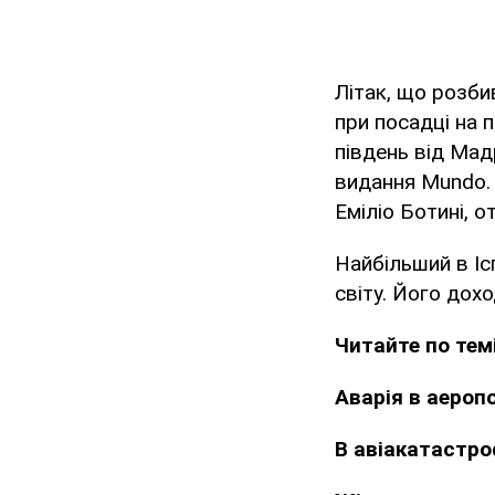
Літак, що розби
при посадці на 
південь від Мад
видання Mundo. 
Еміліо Ботині, 
Найбільший в Іс
світу. Його дох
Читайте по тем
Аварія в аеропо
В авіакатастроф