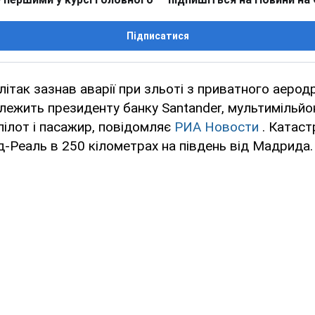
Підписатися
ітак зазнав аварії при зльоті з приватного аерод
алежить президенту банку Santander, мультимільйо
 пілот і пасажир, повідомляє
РИА Новости
. Катаст
д-Реаль в 250 кілометрах на південь від Мадрида.