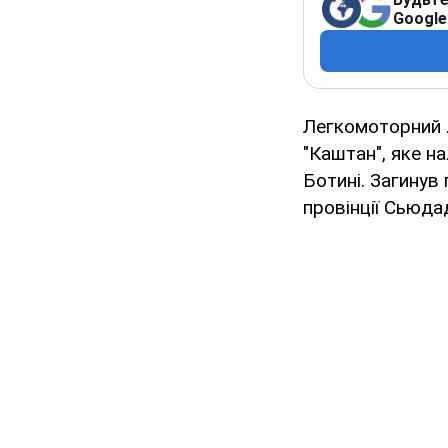
Google
Легкомоторний л
"Каштан", яке н
Ботині. Загинув
провінції Сьюда