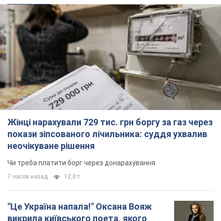
Жінці нарахували 729 тис. грн боргу за газ через
покази зіпсованого лічильника: суддя ухвалив
неочікуване рішення
Чи треба платити борг через донарахування
7 часов назад
12,0 т.
"Це Україна напала!" Оксана Вояж
викрила київського поета, якого