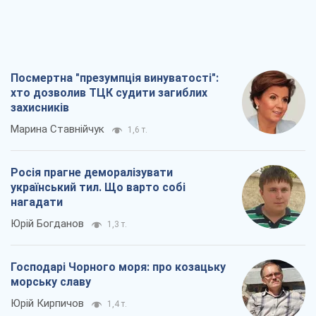
Посмертна "презумпція винуватості":
хто дозволив ТЦК судити загиблих
захисників
Марина Ставнійчук
1,6 т.
Росія прагне деморалізувати
український тил. Що варто собі
нагадати
Юрій Богданов
1,3 т.
Господарі Чорного моря: про козацьку
морську славу
Юрій Кирпичов
1,4 т.