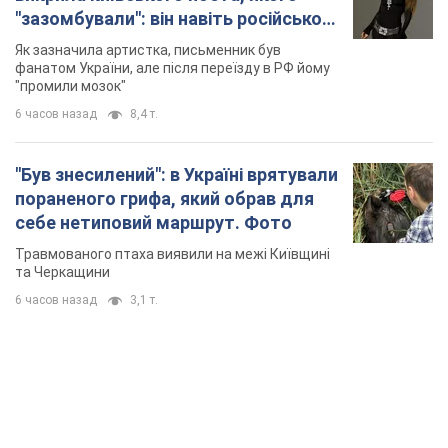
"зазомбували": він навіть російської
не знав, а тепер хоче геноциду
Як зазначила артистка, письменник був
українців
фанатом України, але після переїзду в РФ йому
"промили мозок"
6 часов назад
8,4 т.
"Був знесилений": в Україні врятували
пораненого грифа, який обрав для
себе нетиповий маршрут. Фото
Травмованого птаха виявили на межі Київщині
та Черкащини
6 часов назад
3,1 т.