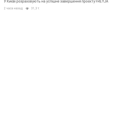
У Києві розраховують на успішне завершення проєкту FREYJA
2 часа назад
31,3 т.