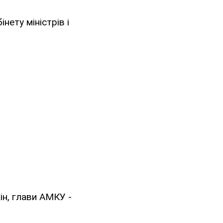
ету міністрів і
н, глави АМКУ -