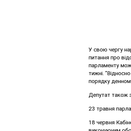
У свою чергу н
питання про від
парламенту може
тижні. "Відносн
порядку денному
Депутат також 
23 травня парла
18 червня Кабін
виконуючим обо