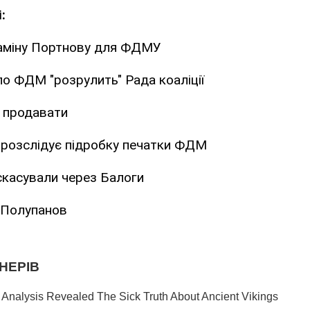
:
аміну Портнову для ФДМУ
о ФДМ "розрулить" Рада коаліції
 продавати
 розслідує підробку печатки ФДМ
касували через Балоги
р Полупанов