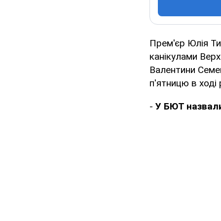
Прем'єр Юлія Т
канікулами Верх
Валентини Семен
п'ятницю в ході
-
У БЮТ назвал