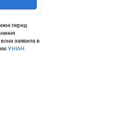
ижні перед
ьнення
 вона заявила в
ляє
УНІАН.