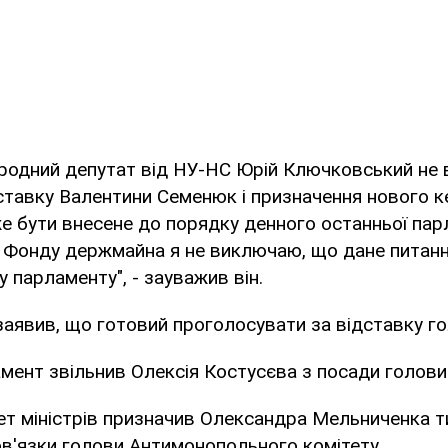
ародний депутат від НУ-НС Юрій Ключковський не
ставку Валентини Семенюк і призначення нового к
 бути внесене до порядку денного останньої пар
о Фонду держмайна я не виключаю, що дане питанн
 парламенту", - зауважив він.
заявив, що готовий проголосувати за відставку 
мент звільнив Олексія Костусєва з посади голов
ет міністрів призначив Олександра Мельниченка 
в'язки голови Антимонопольного комітету.