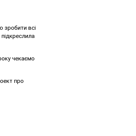
о зробити всі
- підкреслила
вроку чекаємо
роект про