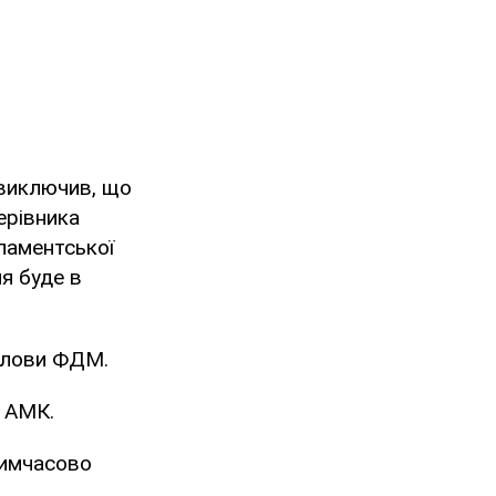
 виключив, що
ерівника
ламентської
я буде в
голови ФДМ.
и АМК.
тимчасово