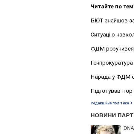
Читайте по темі
БЮТ знайшов з
Ситуацію навкол
ФДМ розучився
Генпрокуратура
Нарада у ФДМ с
Підготував Іго
Редакційна політика