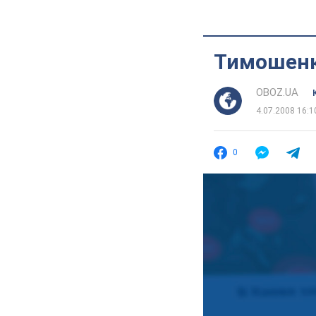
Тимошенк
OBOZ.UA
4.07.2008 16:1
0