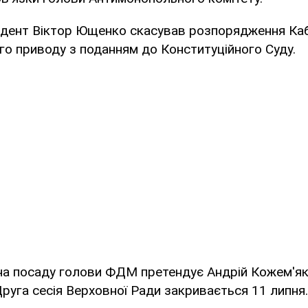
ент Віктор Ющенко скасував розпорядження Кабін
го приводу з поданням до Конституційного Суду.
на посаду голови ФДМ претендує Андрій Кожем'які
руга сесія Верховної Ради закривається 11 липня.