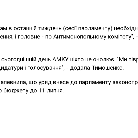
ам в останній тиждень (сесії парламенту) необхідн
ення, і головне - по Антимонопольному комітету", 
на сьогоднішній день АМКУ ніхто не очолює. "Ми пі
идатури і голосування", - додала Тимошенко.
запевнила, що уряд внесе до парламенту законоп
о бюджету до 11 липня.