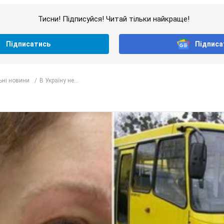
Тисни! Підписуйся! Читай тільки найкраще!
Підписатись
Підписа
ьні новини
В Україну не...