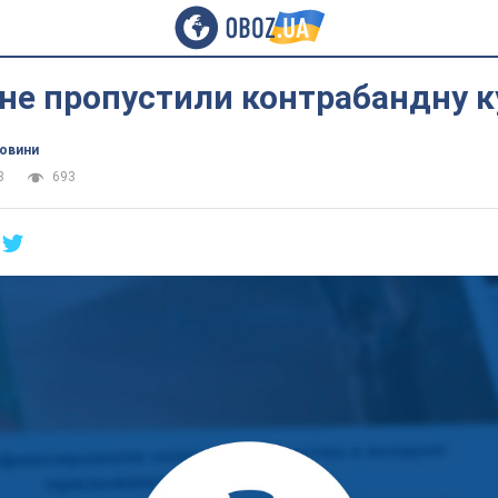
 не пропустили контрабандну 
новини
3
693