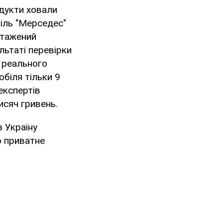
дукти ховали
іль "Мерседес"
нтажений
льтаті перевірки
 реального
біля тільки 9
експертів
исяч гривень.
 Україну
о приватне