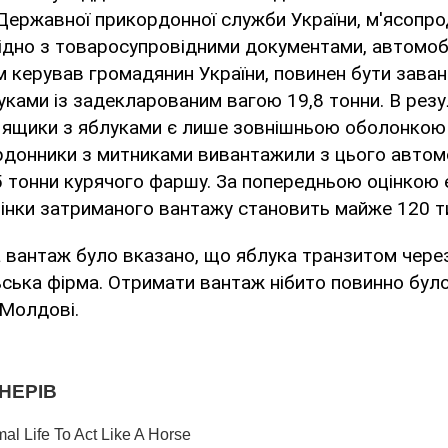
Державної прикордонної служби України, м'ясопро
гідно з товаросупровідними документами, автомоб
м керував громадянин України, повинен бути зава
ками із задекларованим вагою 19,8 тонни. В резу
о ящики з яблуками є лише зовнішньою оболонкою
донники з митниками вивантажили з цього автомо
,5 тонни курячого фаршу. За попередньою оцінкою 
цінки затриманого вантажу становить майже 120 т
 вантаж було вказано, що яблука транзитом через
ська фірма. Отримати вантаж нібито повинно бул
 Молдові.