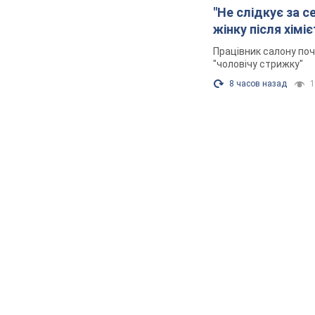
"Не слідкує за с
жінку після хімі
Працівник салону поч
"чоловічу стрижку"
8 часов назад
1