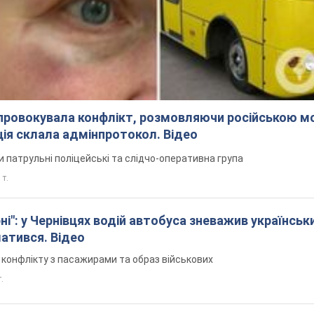
спровокувала конфлікт, розмовляючи російською м
ція склала адмінпротокол. Відео
ли патрульні поліцейські та слідчо-оперативна група
 т.
і": у Чернівцях водій автобуса зневажив українськ
латився. Відео
я конфлікту з пасажирами та образ військових
т.