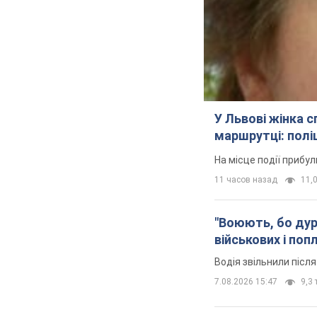
У Львові жінка 
маршрутці: полі
На місце події прибу
11 часов назад
11,0
"Воюють, бо дурн
військових і поп
Водія звільнили післ
7.08.2026 15:47
9,3 