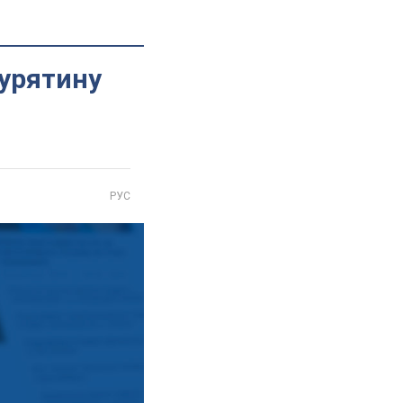
курятину
РУС