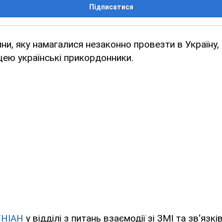
Підписатися
ини, яку намагалися незаконно провезти в Україну,
ею українські прикордонники.
УНІАН
у відділі з питань взаємодії зі ЗМІ та зв'язків