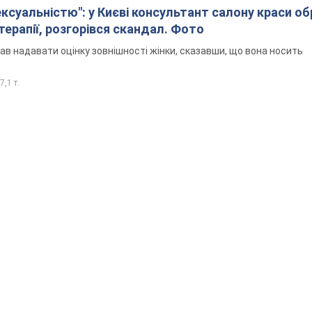
ексуальністю": у Києві консультант салону краси о
єтерапії, розгорівся скандал. Фото
ав надавати оцінку зовнішності жінки, сказавши, що вона носить
7,1 т.