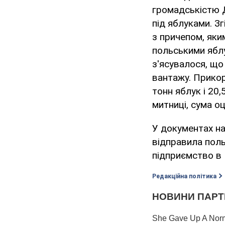
громадськістю 
під яблуками. З
з причепом, яки
польськими яблу
з'ясувалося, щ
вантажу. Прикор
тонн яблук і 20
митниці, сума о
У документах на
відправила поль
підприємство в
Редакційна політика