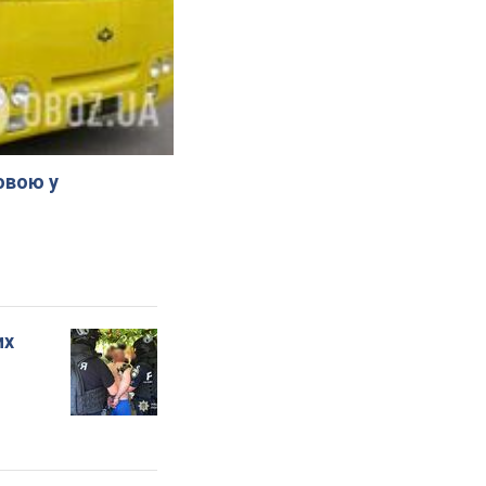
овою у
их