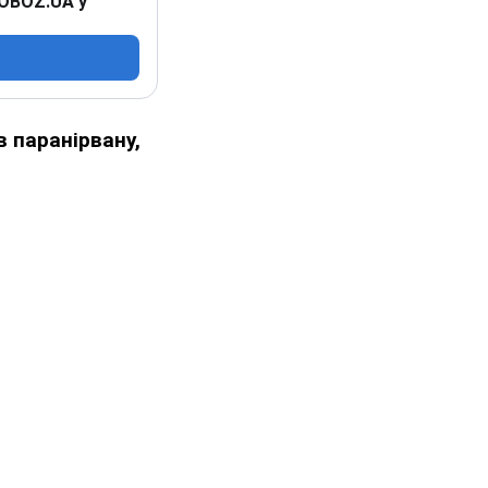
 OBOZ.UA у
в паранірвану,