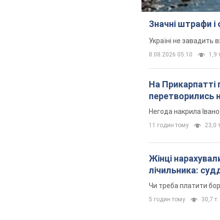
Значні штрафи і
Україні не завадить в
8.08.2026 05:10
1,9 
На Прикарпатті 
перетворились н
Негода накрила Іван
11 годин тому
23,0 т
Жінці нарахували
лічильника: суд
Чи треба платити бо
5 годин тому
30,7 т.