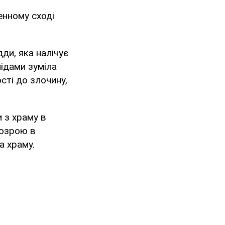
денному сході
ди, яка налічує
лідами зуміла
сті до злочину,
 з храму в
дозрою в
а храму.