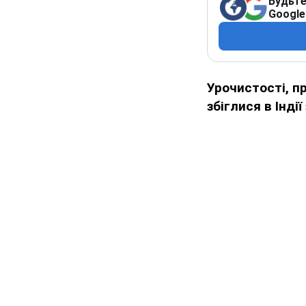
Будьте
Google
Урочистості, п
збіглися в Інді