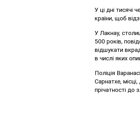
У ці дні тисячі 
країни, щоб відз
У Лакнау, столи
500 років, пові
відшукати вкрад
в числі яких оп
Поліція Варанас
Сарнатхе, місці
прічатності до 