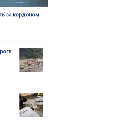
ють за кордоном
ороги