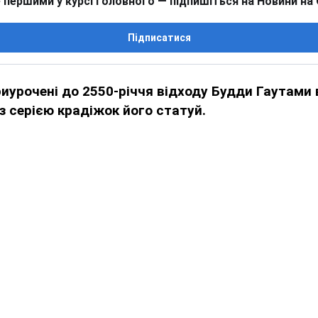
 першими у курсі головного — підпишіться на Новини на
Підписатися
риурочені до 2550-річчя відходу Будди Гаутами 
ї з серією крадіжок його статуй.