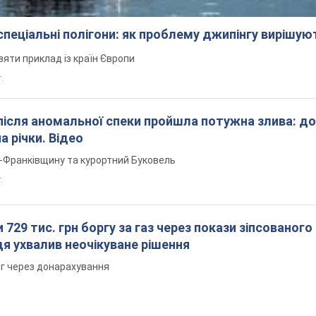
 спеціальні полігони: як проблему джипінгу вирішу
зяти приклад із країн Європи
т.
після аномальної спеки пройшла потужна злива: д
а річки. Відео
о-Франківщину та курортний Буковель
.
 729 тис. грн боргу за газ через покази зіпсованого
дя ухвалив неочікуване рішення
рг через донарахування