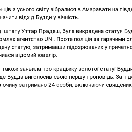
ченців з усього світу зібралися в Амаравати на пів
начити відхід Будди у вічність.
ці штату Уттар Прадеш, була викрадена статуя Буд
домляє агентство UNI. Проте поліція за гарячими с
ену статую, затримавши підозрюваних у причетно
инився відомий ювелір.
і також заявила про крадіжку золотої статуї Будди
, де Будда виголосив свою першу проповідь. За пі
злочину затримано 24 особи, включаючи священик