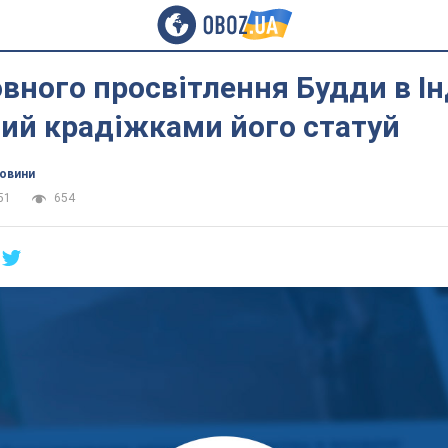
вного просвітлення Будди в Ін
ий крадіжками його статуй
новини
51
654