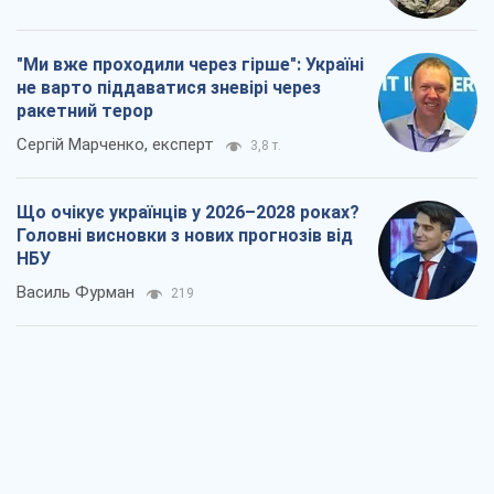
Результат ударів по НПЗ Росії значно
більший, ніж здається
Дмитро Томчук
963
Не помста, а стратегія: Україна змушує
Росію платити за війну