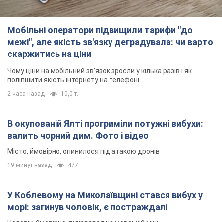
Місто, ймовірно, опинилося під атакою дронів
19 минут назад
477
У Коблевому на Миколаївщині стався вибух у
морі: загинув чоловік, є постраждалі
Чоловік, ймовірно, підірвався на морській міні
час назад
2,1 т.