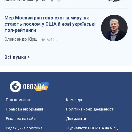
Про компанію
Команда
Правова інформація
Політика конфіденційності
Реклама на сайті
Документи
Редакційна політика
Журналісти OBOZ.UA на місці
подій
OBOZ.UA
Політика
Світ
Розслідування
Блоги
Суспільство
Регіони України
Київ
Харків