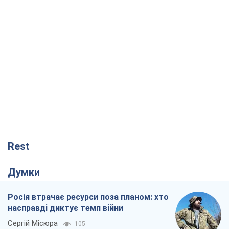
Rest
Думки
Росія втрачає ресурси поза планом: хто
насправді диктує темп війни
Сергій Місюра
105
"Ми вже проходили через гірше": Україні
не варто піддаватися зневірі через
ракетний терор
Сергій Марченко, експерт
3,8 т.
Що очікує українців у 2026–2028 роках?
Головні висновки з нових прогнозів від
НБУ
Василь Фурман
219