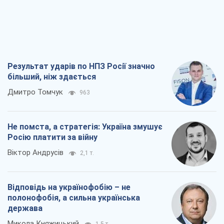
Віктор Андрусів
2,1 т.
Відповідь на українофобію – не
полонофобія, а сильна українська
держава
Микола Княжицький
1,5 т.
Мер Москви раптово схотів миру, як
стають послом у США й нові українські
топ-рейтинги
Олександр Кірш
6,4 т.
Всі думки