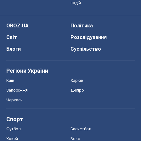
Запоріжжя
Дніпро
Черкаси
Спорт
Футбол
Баскетбол
Хокей
Бокс
Формула-1
Моя школа
ГДЗ
Підручники
Онлайн уроки
ДПА
ЗНО
НМТ
СНД посібники
Авто