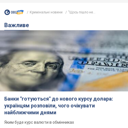
Банки "готуються" до нового курсу долара:
українцям розповіли, чого очікувати
найближчими днями
Яким буде курс валюти в обмінниках
6.08.2026 22:58
151,8 т.
Українцям обіцяють по 850 грн від
мобільних операторів: що не так з
цими повідомленнями
Як не потрапити в пастку шахраїв
6.08.2026 21:02
16,5 т.
Найдорожчий футболіст "Динамо"
забив "Карабаху" вже на 10-й хвилині