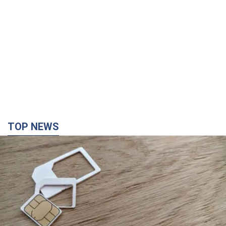
Мобільні оператори підвищили тарифи "до
межі", але якість зв'язку деградувала: чи варто
скаржитись на ціни
Чому ціни на мобільний зв'язок зросли у кілька разів і як
поліпшити якість інтернету на телефоні
2 часа назад
10,0 т.
В окупованій Ялті прогриміли потужні вибухи:
валить чорний дим. Фото і відео