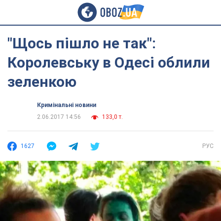
"Щось пішло не так":
Королевську в Одесі облили
зеленкою
Кримінальні новини
2.06.2017 14:56
133,0 т.
1627
РУС