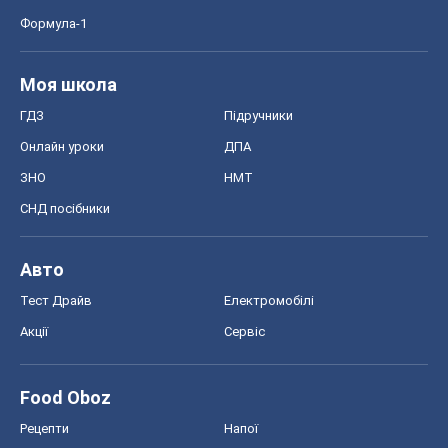
Тест Драйв
Електромобілі
Акції
Сервіс
Food Oboz
Рецепти
Напої
Дієти
Економіка
Ринки та компанії
Макроекономіка
MedOboz
Новини медицини
MAMACLUB
Шоу