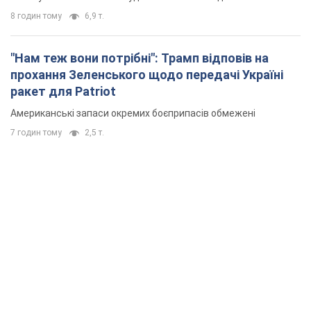
8 годин тому
6,9 т.
"Нам теж вони потрібні": Трамп відповів на
прохання Зеленського щодо передачі Україні
ракет для Patriot
Американські запаси окремих боєприпасів обмежені
7 годин тому
2,5 т.