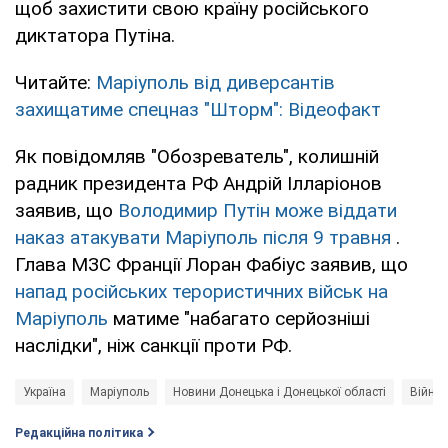
щоб захистити свою країну російського
диктатора Путіна.
Читайте:
Маріуполь від диверсантів
захищатиме спецназ "Шторм": Відеофакт
Як повідомляв "Обозреватель", колишній
радник президента РФ Андрій Ілларіонов
заявив, що
Володимир Путін може віддати
наказ атакувати Маріуполь після 9 травня
.
Глава МЗС Франції Лоран Фабіус заявив, що
напад російських терористичних військ на
Маріуполь
матиме "набагато серйозніші
наслідки", ніж санкції проти РФ.
Україна
Маріуполь
Новини Донецька і Донецької області
Війна 
Редакційна політика