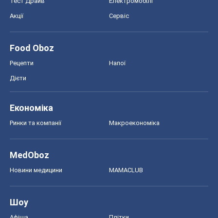
Тест Драйв
Електромобілі
Акції
Сервіс
Food Oboz
Рецепти
Напої
Дієти
Економіка
Ринки та компанії
Макроекономіка
MedOboz
Новини медицини
MAMACLUB
Шоу
Афіша
Плітки