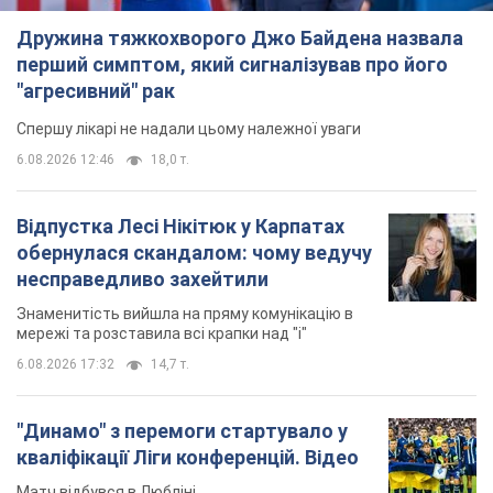
Дружина тяжкохворого Джо Байдена назвала
перший симптом, який сигналізував про його
"агресивний" рак
Спершу лікарі не надали цьому належної уваги
6.08.2026 12:46
18,0 т.
Відпустка Лесі Нікітюк у Карпатах
обернулася скандалом: чому ведучу
несправедливо захейтили
Знаменитість вийшла на пряму комунікацію в
мережі та розставила всі крапки над "і"
6.08.2026 17:32
14,7 т.
"Динамо" з перемоги стартувало у
кваліфікації Ліги конференцій. Відео
Матч відбувся в Любліні