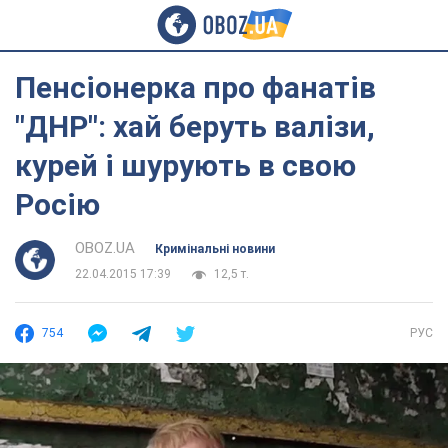
Пенсіонерка про фанатів
"ДНР": хай беруть валізи,
курей і шурують в свою
Росію
OBOZ.UA
Кримінальні новини
22.04.2015 17:39
12,5 т.
754
РУС