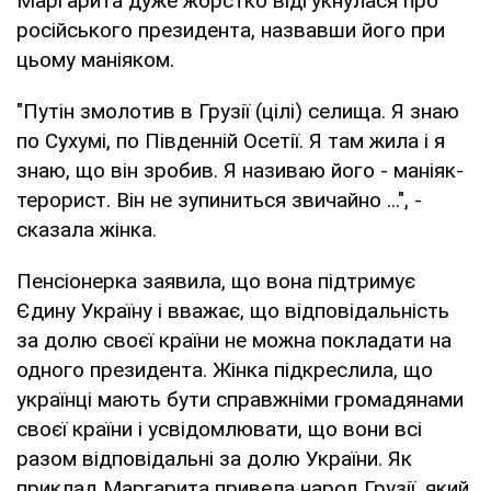
Маргарита дуже жорстко відгукнулася про
російського президента, назвавши його при
цьому маніяком.
"Путін змолотив в Грузії (цілі) селища. Я знаю
по Сухумі, по Південній Осетії. Я там жила і я
знаю, що він зробив. Я називаю його - маніяк-
терорист. Він не зупиниться звичайно ...", -
сказала жінка.
Пенсіонерка заявила, що вона підтримує
Єдину Україну і вважає, що відповідальність
за долю своєї країни не можна покладати на
одного президента. Жінка підкреслила, що
українці мають бути справжніми громадянами
своєї країни і усвідомлювати, що вони всі
разом відповідальні за долю України. Як
приклад Маргарита привела народ Грузії, який