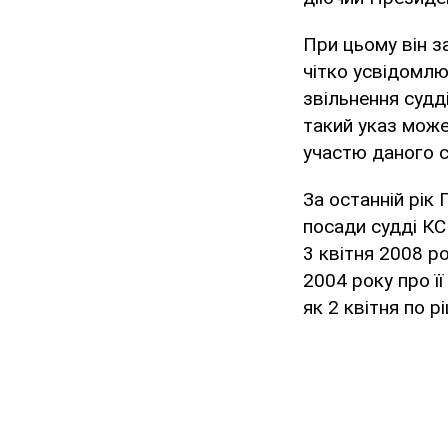
При цьому він за
чітко усвідомлю
звільнення судд
такий указ може
участю даного су
За останній рік
посади судді КС
3 квітня 2008 р
2004 року про ї
як 2 квітня по 