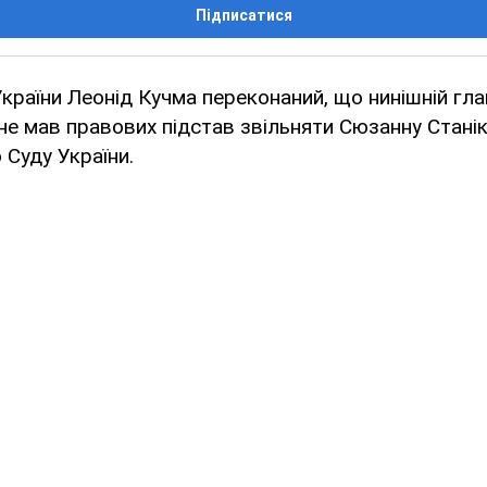
Підписатися
країни Леонід Кучма переконаний, що нинішній гл
е мав правових підстав звільняти Сюзанну Станік
 Суду України.