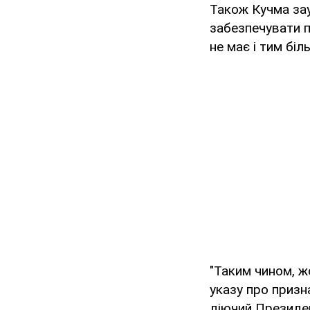
Також Кучма за
забезпечувати п
не має і тим бі
"Таким чином, ж
указу про призн
діючий Президен