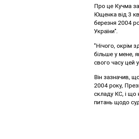
Про це Кучма за
Ющенка від 3 кв
березня 2004 ро
України".
"Нічого, окрім 
більше у мене, 
свого часу цей у
Він зазначив, щ
2004 року, През
складу КС, і що
питань щодо суд