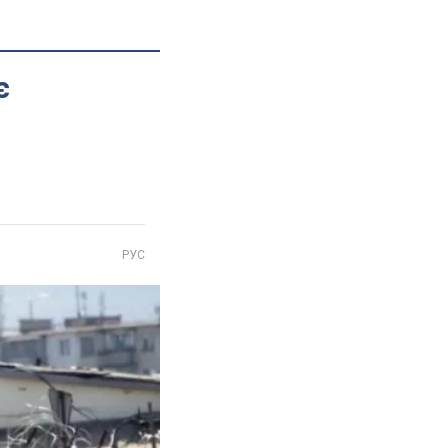
є
РУС