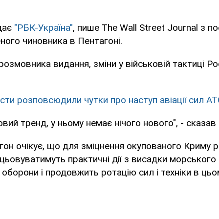
дає
"РБК-Україна"
, пише The Wall Street Journal з 
ого чиновника в Пентагоні.
розмовника видання, зміни у військовій тактиці Ро
сти розповсюдили чутки про наступ авіації сил АТ
ий тренд, у ньому немає нічого нового", - сказав 
он очікує, що для зміцнення окупованого Криму р
ацьовуватимуть практичні дії з висадки морського
 оборони і продовжить ротацію сил і техніки в цьо