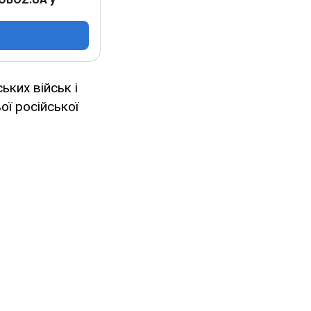
ьких військ і
ої російської