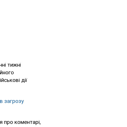
нні тижні
ійного
йськові дії
ив загрозу
я про коментарі,