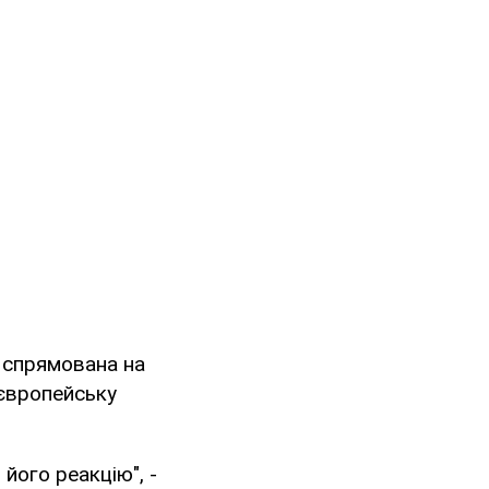
ї спрямована на
 європейську
його реакцію", -