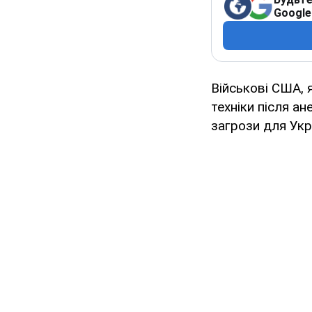
Google
Військові США, 
техніки після ан
загрози для Укр