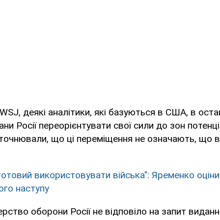
WSJ, деякі аналітики, які базуються в США, в оста
ани Росії переорієнтувати свої сили до зон потенц
уточнювали, що ці переміщення не означають, що ві
 готовий використовувати війська": Яременко оцін
го наступу
ерство оборони Росії не відповіло на запит виданн