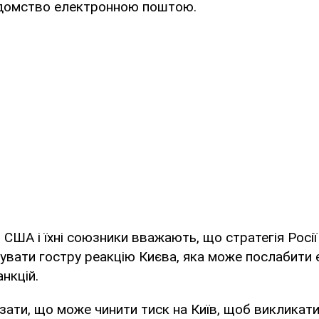
відомство електронною поштою.
 США і їхні союзники вважають, що стратегія Росі
увати гостру реакцію Києва, яка може послабити
нкцій.
азати, що може чинити тиск на Київ, щоб викликати 