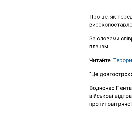
Про це, як пере
високопоставлен
За словами спів
планам.
Читайте:
Терори
"Це довгостроков
Водночас Пентаг
військові відпр
протиповітряної