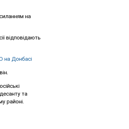
посиланням на
сії відповідають
О на Донбасі
він.
осійські
 десанту та
му районі.