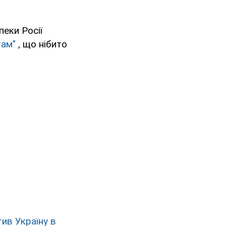
еки Росії
там"
, що нібито
ив Україну в