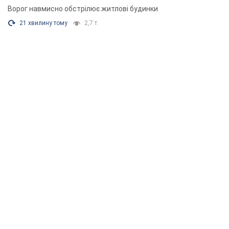
Rest
Думки
Збіг інтересів двох цинічних гравців чи
таємний план Трампа і Путіна?
Віктор Швець
14,3 т.