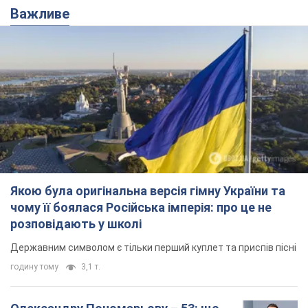
мають
За розвитком кар'єри артист не забував про
особисте щастя
6 годин тому
6,9 т.
У ПриватБанку розповіли, чи дійсні
долари 1996 року: чи приймають
обмінники та банки такі купюри
Що робити, якщо банки та обмінні пункти не
приймають старі долари
8 годин тому
59,7 т.