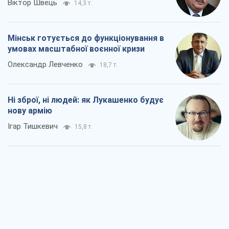
Коли закінчиться війна?
Юрій Хрістензен
11,3 т.
Україна вступила в надзвичайний
економічний стан. Чи є світло вкінці
тунелю?
Вадим Денисенко
9,1 т.
Чий буде Крим, той і переможе (NSJ), а
українських футбольних чиновників
можуть назвати вбивцями
Олександр Кірш
8,7 т.