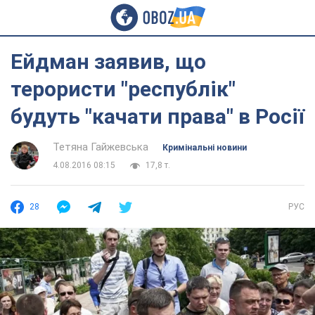
Ейдман заявив, що
терористи "республік"
будуть "качати права" в Росії
Тетяна Гайжевська
Кримінальні новини
4.08.2016 08:15
17,8 т.
28
РУС