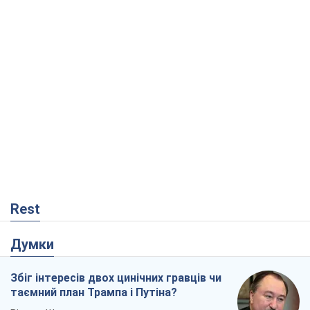
Мінськ готується до функціонування в
умовах масштабної воєнної кризи
Олександр Левченко
18,7 т.
Ні зброї, ні людей: як Лукашенко будує
нову армію
Ігар Тишкевич
15,8 т.