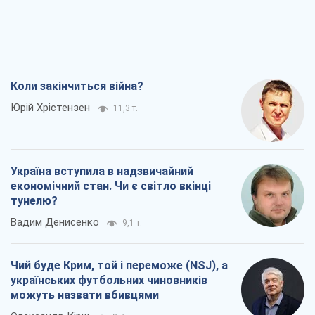
Захід проспав загрозу: Росія може
перевірити НАТО війною
Леонід Невзлін
9,3 т.
Всі думки
Про компанію
Команда
Правова інформація
Політика конфіденційності
Реклама на сайті
Документи
Редакційна політика
Журналісти OBOZ.UA на місці
подій