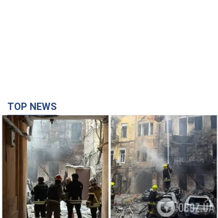
Фото та відео
Для терору ворог застосував ракети та дрони
годину тому
27,2 т.
Нардепи взяли гроші з бюджету на оренду
елітних квартир у Києві: хто з парламентарів
просив кошти та де поселився
Як працює особлива соціальна гарантія та хто нею
користується
4 години тому
48,9 т.
Російська армія обстріляла дві сусідні
багатоповерхівки в Харкові: двоє загиблих,
більше 20 постраждалих
Ворог навмисно обстрілює житлові будинки
21 хвилину тому
2,7 т.