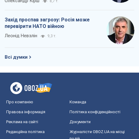
OBOZ.UA
Політика
Світ
Розслідування
Блоги
Суспільство
Регіони України
Київ
Харків
Запоріжжя
Дніпро
Черкаси
Спорт
Футбол
Баскетбол
Хокей
Бокс
Формула-1