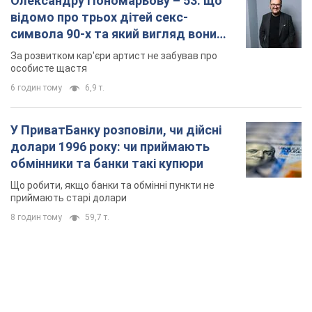
TOP NEWS
Армія Росії здійснила масовану атаку на Одесу:
горіла історична частина міста, є постраждалі.