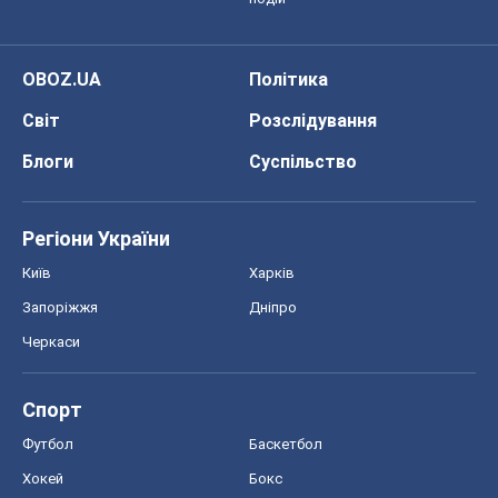
Моя школа
ГДЗ
Підручники
Онлайн уроки
ДПА
ЗНО
НМТ
СНД посібники
Авто
Тест Драйв
Електромобілі
Акції
Сервіс
Food Oboz
Рецепти
Напої
Дієти