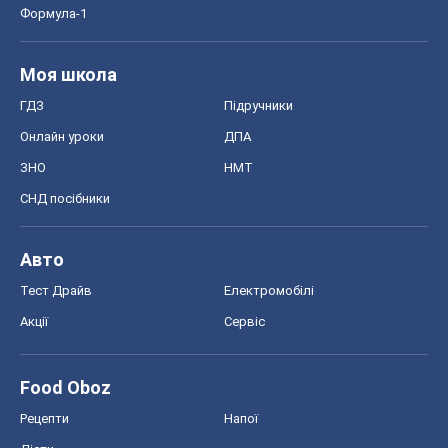
Економіка
Ринки та компанії
Макроекономіка
MedOboz
Новини медицини
MAMACLUB
Шоу
Афіша
Плітки
Краса
Мода
Жіночий журнал