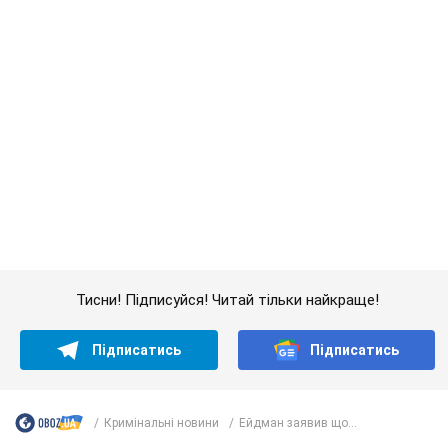
Якою була оригінальна версія гімну України та
чому її боялася Російська імперія: про це не
розповідають у школі
Державним символом є тільки перший куплет та приспів пісні
годину тому
3,1 т.
Олександру Пономарьову – 53: що
відомо про трьох дітей секс-
символа 90-х та який вигляд вони