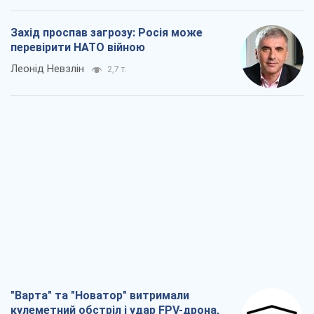
Захід проспав загрозу: Росія може
перевірити НАТО війною
Леонід Невзлін
2,7 т.
"Варта" та "Новатор" витримали
кулеметний обстріл і удар FPV-дрона,