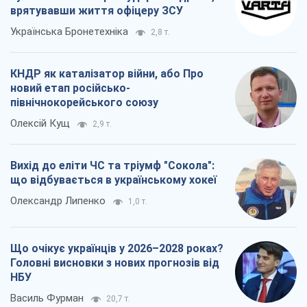
врятувавши життя офіцеру ЗСУ
Українська Бронетехніка
2,8 т.
КНДР як каталізатор війни, або Про
новий етап російсько-
північнокорейського союзу
Олексій Кущ
2,9 т.
Вихід до еліти ЧС та тріумф "Сокола":
що відбувається в українському хокеї
Олександр Липенко
1,0 т.
Що очікує українців у 2026–2028 роках?
Головні висновки з нових прогнозів від
НБУ
Василь Фурман
20,7 т.