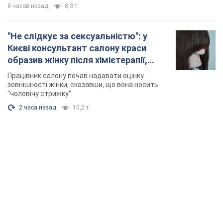
8 часов назад
8,3 т.
"Не слідкує за сексуальністю": у
Києві консультант салону краси
образив жінку після хімієтерапії,
розгорівся скандал. Фото
Працівник салону почав надавати оцінку
зовнішності жінки, сказавши, що вона носить
"чоловічу стрижку"
2 часа назад
10,2 т.