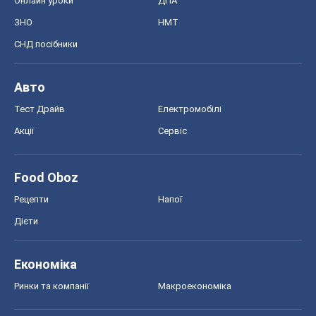
Онлайн уроки
ДПА
ЗНО
НМТ
СНД посібники
Авто
Тест Драйв
Електромобілі
Акції
Сервіс
Food Oboz
Рецепти
Напої
Дієти
Економіка
Ринки та компанії
Макроекономіка