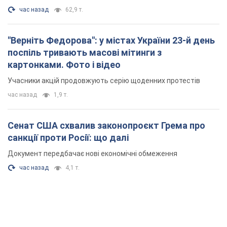
час назад
62,9 т.
"Верніть Федорова": у містах України 23-й день
поспіль тривають масові мітинги з
картонками. Фото і відео
Учасники акцій продовжують серію щоденних протестів
час назад
1,9 т.
Сенат США схвалив законопроєкт Грема про
санкції проти Росії: що далі
Документ передбачає нові економічні обмеження
час назад
4,1 т.