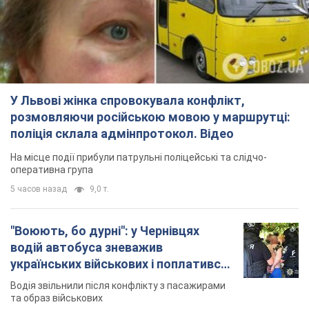
У Львові жінка спровокувала конфлікт,
розмовляючи російською мовою у маршрутці:
поліція склала адмінпротокол. Відео
На місце події прибули патрульні поліцейські та слідчо-
оперативна група
5 часов назад
9,0 т.
"Воюють, бо дурні": у Чернівцях
водій автобуса зневажив
українських військових і поплатився.
Відео
Водія звільнили після конфлікту з пасажирами
та образ військових