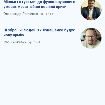
Rest
Думки
Збіг інтересів двох цинічних гравців чи
таємний план Трампа і Путіна?
Віктор Швець
12,1 т.
Мінськ готується до функціонування в
умовах масштабної воєнної кризи
Олександр Левченко
17,1 т.
Ні зброї, ні людей: як Лукашенко будує