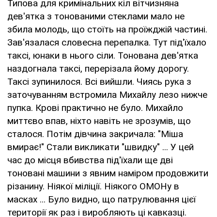
Типова для кримінальних кіл вітчизняна
дев'ятка з тонованими стеклами мало не
збила молодь, що стоїть на проїжджій частині.
Зав'язалася словесна перепалка. Тут під'їхало
таксі, юнаки в нього сіли. Тонована дев'ятка
наздогнала таксі, перерізала йому дорогу.
Таксі зупинилося. Всі вийшли. Чиясь рука з
заточуванням встромила Михайлу лезо нижче
пупка. Крові практично не було. Михайло
миттєво впав, ніхто навіть не зрозумів, що
сталося. Потім дівчина закричала: "Міша
вмирає!" Стали викликати "швидку" ... У цей
час до місця вбивства під'їхали ще дві
тоновані машини з явним наміром продовжити
різанину. Ніякої міліції. Ніякого ОМОНу в
масках ... Було видно, що патрулювання цієї
території як раз і виробляють ці кавказці.