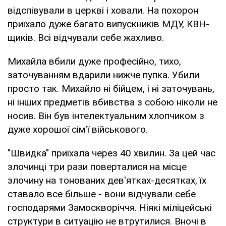
відспівували в церкві і ховали. На похорон
приїхало дуже багато випускників МДУ, КВН-
щиків. Всі відчували себе жахливо.
Михайла вбили дуже професійно, тихо,
заточуванням вдарили нижче пупка. Убили
просто так. Михайло ні бійцем, і ні заточувань,
ні інших предметів вбивства з собою ніколи не
носив. Він був інтелектуальним хлопчиком з
дуже хорошої сім'ї військового.
"Швидка" приїхала через 40 хвилин. За цей час
злочинці три рази поверталися на місце
злочину на тонованих дев'ятках-десятках, їх
ставало все більше - вони відчували себе
господарями Замоскворіччя. Ніякі міліцейські
структури в ситуацію не втрутилися. Вночі в