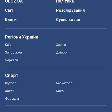
Про компанію
Команда
Правова інформація
Політика конфіденційності
Реклама на сайті
Документи
Редакційна політика
Журналісти OBOZ.UA на місці
подій
OBOZ.UA
Політика
Світ
Розслідування
Блоги
Суспільство