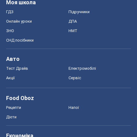
Регіони України
Київ
Харків
Запоріжжя
Дніпро
Черкаси
Спорт
Футбол
Баскетбол
Хокей
Бокс
Формула-1
Моя школа
ГДЗ
Підручники
Онлайн уроки
ДПА
ЗНО
НМТ
СНД посібники