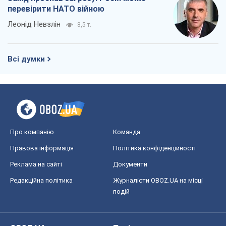
Україна вступила в надзвичайний
економічний стан. Чи є світло вкінці
тунелю?
Вадим Денисенко
7,7 т.
Чий буде Крим, той і переможе (NSJ), а
українських футбольних чиновників
можуть назвати вбивцями
Олександр Кірш
7,4 т.
Захід проспав загрозу: Росія може
перевірити НАТО війною
Леонід Невзлін
8,5 т.
Всі думки