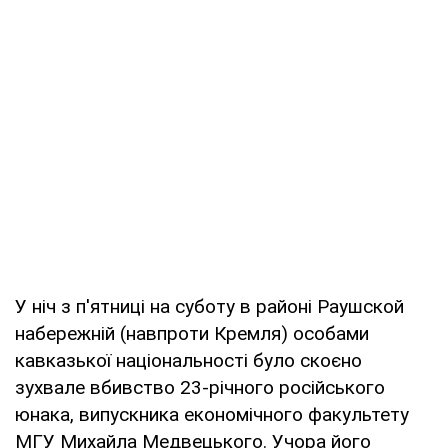
У ніч з п'ятниці на суботу в районі Раушской
набережній (навпроти Кремля) особами
кавказької національності було скоєно
зухвале вбивство 23-річного російського
юнака, випускника економічного факультету
МГУ Михайла Медвецького. Учора його