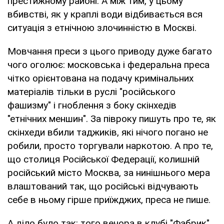
престижному районі. А між тим, у цьому
вбивстві, як у краплі води відбивається вся
ситуація з етнічною злочинністю в Москві.
Мовчання преси з цього приводу дуже багато
чого оголює: московська і федеральна преса
чітко орієнтована на подачу кримінальних
матеріалів тільки в руслі "російського
фашизму" і гноблення з боку скінхедів
"етнічних меншин". За півроку пишуть про те, як
скінхеди вбили таджиків, які нічого погано не
робили, просто торгували наркотою. А про те,
що столиця Російської Федерації, колишній
російський місто Москва, за нинішнього мера
влаштований так, що російські відчувають
себе в ньому гірше приїжджих, преса не пише.
А діло було так: того вечора в клубі "Фабрик",