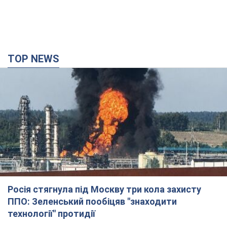
лічильника: суддя ухвалив
неочікуване рішення
Чи треба платити борг через донарахування
8.08.2026 14:43
32,0 т.
TOP NEWS