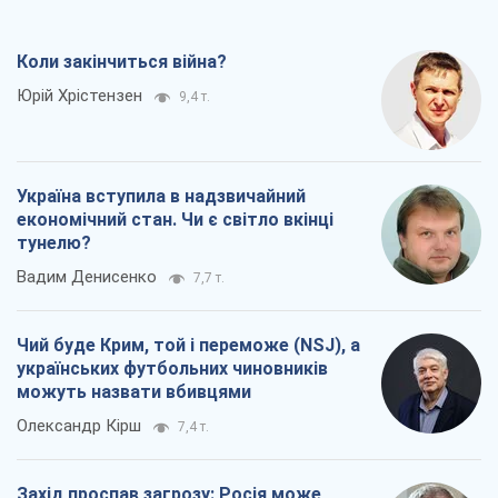
нову армію
Ігар Тишкевич
14,4 т.
Коли закінчиться війна?
Юрій Хрістензен
9,4 т.