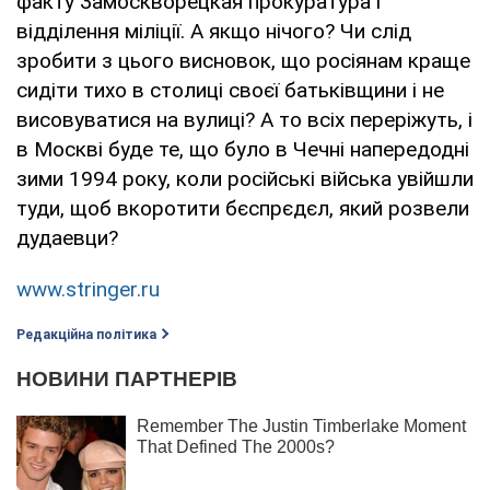
факту Замоскворецкая прокуратура і
відділення міліції. А якщо нічого? Чи слід
зробити з цього висновок, що росіянам краще
сидіти тихо в столиці своєї батьківщини і не
висовуватися на вулиці? А то всіх переріжуть, і
в Москві буде те, що було в Чечні напередодні
зими 1994 року, коли російські війська увійшли
туди, щоб вкоротити бєспрєдєл, який розвели
дудаевци?
www.stringer.ru
Редакційна політика