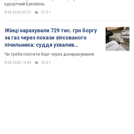
Значні штрафи і спеціальні полігони: як
проблему джипінгу вирішують за кордоном
Україні не завадить взяти приклад із країн Європи
8.08.2026 05:10
2,6 т.
На Прикарпатті після аномальної
спеки пройшла потужна злива:
дороги перетворились на річки.
Відео
Негода накрила Івано-Франківщину та
курортний Буковель
8.08.2026 09:27
37,3 т.
Жінці нарахували 729 тис. грн боргу
за газ через покази зіпсованого