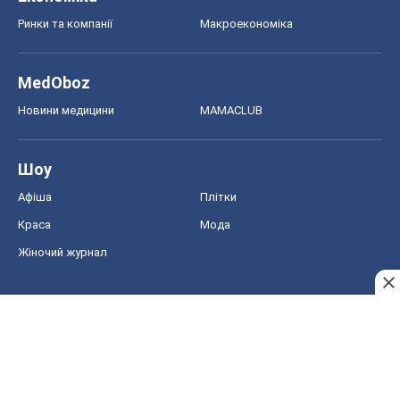
Авто
Тест Драйв
Електромобілі
Акції
Сервіс
Food Oboz
Рецепти
Напої
Дієти
Економіка
Ринки та компанії
Макроекономіка
MedOboz
Новини медицини
MAMACLUB