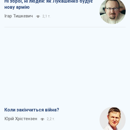
Ні зброї, ні людей: як Лукашенко будує
нову армію
Ігар Тишкевич
2,1 т.
Коли закінчиться війна?
Юрій Хрістензен
2,2 т.