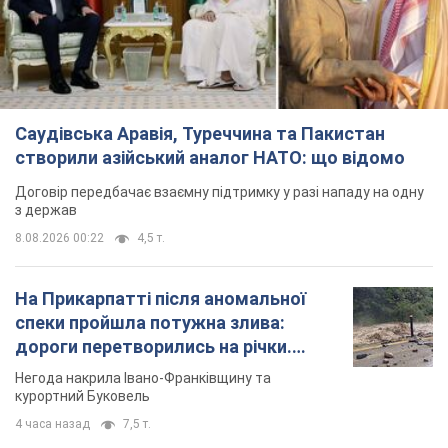
Саудівська Аравія, Туреччина та Пакистан
створили азійський аналог НАТО: що відомо
Договір передбачає взаємну підтримку у разі нападу на одну
з держав
8.08.2026 00:22
4,5 т.
На Прикарпатті після аномальної
спеки пройшла потужна злива:
дороги перетворились на річки.
Відео
Негода накрила Івано-Франківщину та
курортний Буковель
4 часа назад
7,5 т.