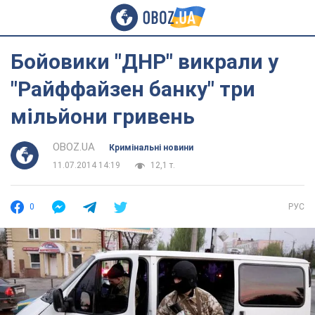
Бойовики "ДНР" викрали у
"Райффайзен банку" три
мільйони гривень
OBOZ.UA
Кримінальні новини
11.07.2014 14:19
12,1 т.
0
РУС