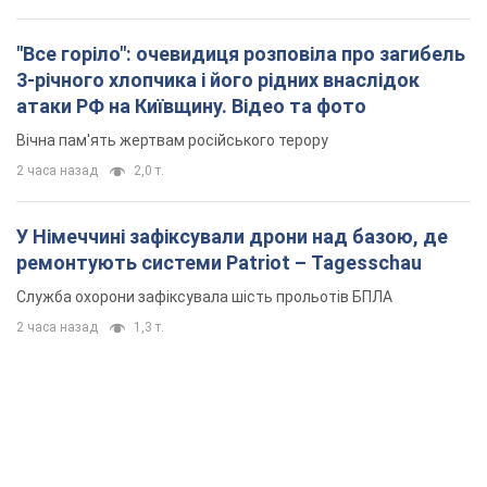
"Все горіло": очевидиця розповіла про загибель
3-річного хлопчика і його рідних внаслідок
атаки РФ на Київщину. Відео та фото
Вічна пам'ять жертвам російського терору
2 часа назад
2,0 т.
У Німеччині зафіксували дрони над базою, де
ремонтують системи Patriot – Tagesschau
Служба охорони зафіксувала шість прольотів БПЛА
2 часа назад
1,3 т.