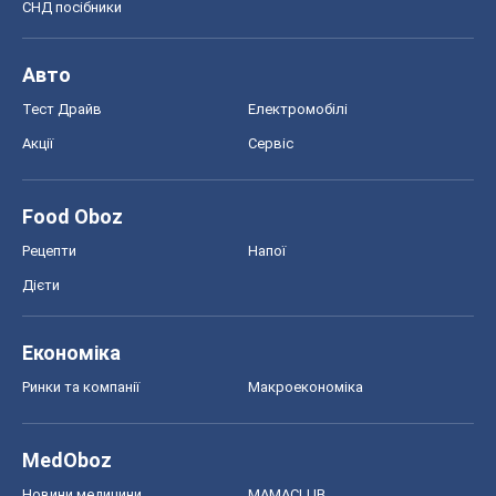
СНД посібники
Авто
Тест Драйв
Електромобілі
Акції
Сервіс
Food Oboz
Рецепти
Напої
Дієти
Економіка
Ринки та компанії
Макроекономіка
MedOboz
Новини медицини
MAMACLUB