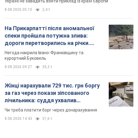
Україні не завадить взяти приклад із країн Європи
8.08.2026 05:10
2,4 т.
На Прикарпатті після аномальної
спеки пройшла потужна злива:
дороги перетворились на річки.
Відео
Негода накрила Івано-Франківщину та
курортний Буковель
8.08.2026 09:27
35,2 т.
Жінці нарахували 729 тис. грн боргу
за газ через покази зіпсованого
лічильника: суддя ухвалив
неочікуване рішення
Чи треба платити борг через донарахування
8.08.2026 14:43
31,6 т.