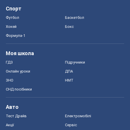
Спорт
Футбол
Баскетбол
Хокей
Бокс
Формула-1
Моя школа
ГДЗ
Підручники
Онлайн уроки
ДПА
ЗНО
НМТ
СНД посібники
Авто
Тест Драйв
Електромобілі
Акції
Сервіс