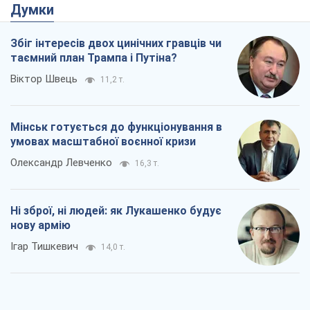
Думки
Збіг інтересів двох цинічних гравців чи
таємний план Трампа і Путіна?
Віктор Швець
11,2 т.
Мінськ готується до функціонування в
умовах масштабної воєнної кризи
Олександр Левченко
16,3 т.
Ні зброї, ні людей: як Лукашенко будує
нову армію
Ігар Тишкевич
14,0 т.