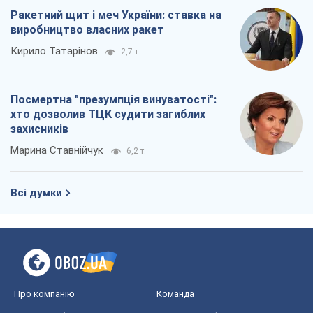
Про компанію
Команда
Правова інформація
Політика конфіденційності
Реклама на сайті
Документи
Редакційна політика
Журналісти OBOZ.UA на місці
подій
OBOZ.UA
Політика
Світ
Розслідування
Блоги
Суспільство