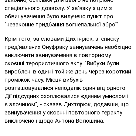
спеціального дозволу. У зв'язку з цим з
обвинувачення було вилучено пункт про
"незаконне придбання вогнепальної зброї".
Крім того, за словами Дихтярюк, зі списку
пред'явлених Онуфраку звинувачень необхідно
виключити звинувачення в повторному
скоєнні терористичного акту. "Вибухи були
вироблені в один і той же день через короткий
проміжок часу. Місця вибухів
розташовувалися неподалік один від одного.
Дії підсудних охоплювалися єдиним умислом і
є злочином", - сказав Дихтярюк, додавши, що
звинувачення у скоєнні повторного теракту
виключено і щодо Антона Волошина.