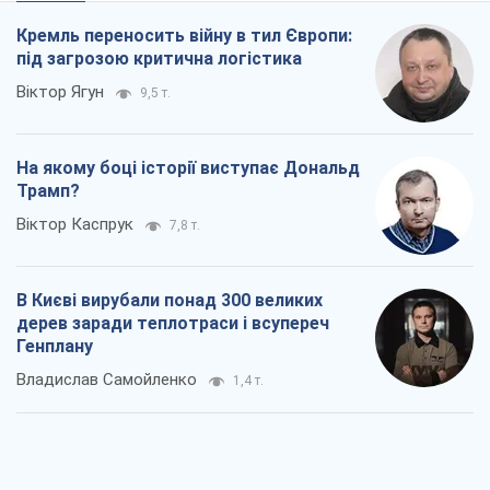
дерев заради теплотраси і всупереч
Генплану
Владислав Самойленко
1,4 т.
Як атаки Сил оборони України
скоротили експорт російських
нафтопродуктів