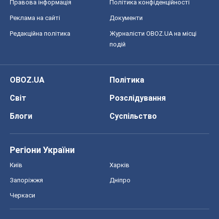
Регіони України
Київ
Харків
Запоріжжя
Дніпро
Черкаси
Спорт
Футбол
Баскетбол
Хокей
Бокс
Формула-1
Моя школа
ГДЗ
Підручники
Онлайн уроки
ДПА
ЗНО
НМТ