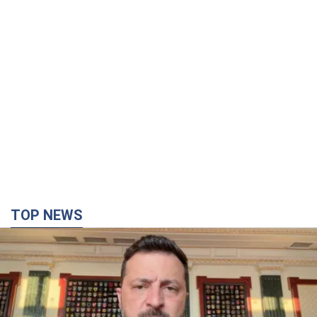
TOP NEWS
"Захист нашого життя": Зеленський про
антибалістику FREYJA, санкції проти Росії й
підтримку аграріїв. Відео
Європейські партнери долучаються до спільного проєкту
4 години тому
51,1 т.