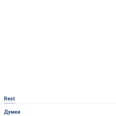
Rest
Думки
Кремль переносить війну в тил Європи:
під загрозою критична логістика
Віктор Ягун
9,5 т.
На якому боці історії виступає Дональд
Трамп?
Віктор Каспрук
7,8 т.
В Києві вирубали понад 300 великих