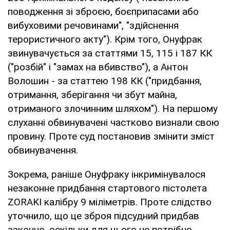
поводження зі зброєю, боєприпасами або
вибуховими речовинами", "здійснення
терористичного акту"). Крім того, Онуфрак
звинувачується за статтями 15, 115 і 187 КК
("розбій" і "замах на вбивство"), а Антон
Волошин - за статтею 198 КК ("придбання,
отримання, зберігання чи збут майна,
отриманого злочинним шляхом"). На першому
слуханні обвинувачені частково визнали свою
провину. Проте суд постановив змінити зміст
обвинувачення.
Зокрема, раніше Онуфраку інкримінувалося
незаконне придбання стартового пістолета
ZORAKI калібру 9 міліметрів. Проте слідство
уточнило, що це зброя підсудний придбав
законно, оскільки для цього не потрібно