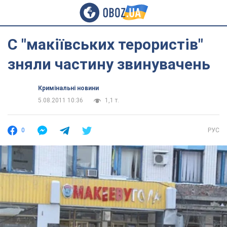
С "макіївських терористів"
зняли частину звинувачень
Кримінальні новини
5.08.2011 10:36
1,1 т.
0
РУС