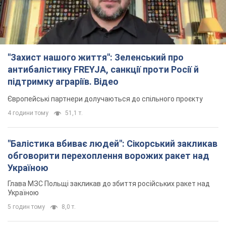
"Балістика вбиває людей": Сікорський закликав
обговорити перехоплення ворожих ракет над
Україною
Глава МЗС Польщі закликав до збиття російських ракет над
Україною
5 годин тому
8,0 т.
Росія вдарила дроном по німецькому судну в
Чорному морі біля Одеси: подробиці
Під час евакуації екіпажу російські терористи завдали ще
одного удару безпілотником по судну
3 години тому
2,4 т.