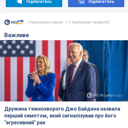
Дружина тяжкохворого Джо Байдена назвала
перший симптом, який сигналізував про його
"агресивний" рак
Спершу лікарі не надали цьому належної уваги
12 годин тому
15,0 т.
Відпустка Лесі Нікітюк у Карпатах
обернулася скандалом: чому ведучу
несправедливо захейтили
Знаменитість вийшла на пряму комунікацію в
мережі та розставила всі крапки над "і"
7 годин тому
11,9 т.