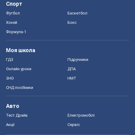
СНД посібники
Авто
Тест Драйв
Електромобілі
Акції
Сервіс
Food Oboz
Рецепти
Напої
Дієти
Економіка
Ринки та компанії
Макроекономіка
MedOboz