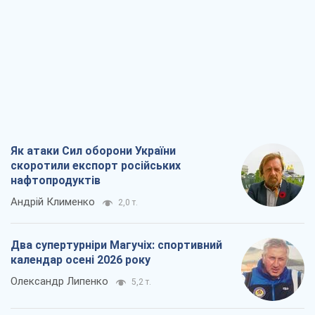
Андрій Клименко
2,0 т.
Два супертурніри Магучіх: спортивний
календар осені 2026 року
Олександр Липенко
5,2 т.
Ракетний щит і меч України: ставка на
виробництво власних ракет
Кирило Татарінов
2,7 т.
Посмертна "презумпція винуватості":
хто дозволив ТЦК судити загиблих
захисників
Марина Ставнійчук
6,2 т.
Всі думки