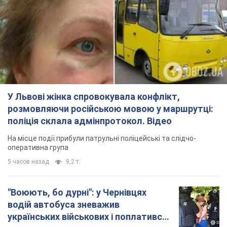
У Львові жінка спровокувала конфлікт,
розмовляючи російською мовою у маршрутці:
поліція склала адмінпротокол. Відео
На місце події прибули патрульні поліцейські та слідчо-
оперативна група
5 часов назад
9,2 т.
"Воюють, бо дурні": у Чернівцях
водій автобуса зневажив
українських військових і поплатився.