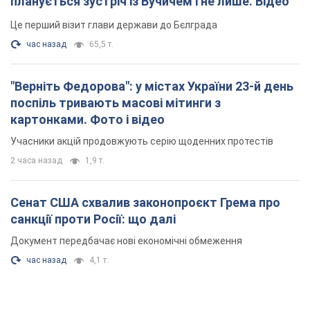
планується зустріч із Вучичем і не лише. Відео
Це перший візит глави держави до Бєлграда
час назад
65,5 т.
"Верніть Федорова": у містах України 23-й день
поспіль тривають масові мітинги з
картонками. Фото і відео
Учасники акцій продовжують серію щоденних протестів
2 часа назад
1,9 т.
Сенат США схвалив законопроєкт Грема про
санкції проти Росії: що далі
Документ передбачає нові економічні обмеження
час назад
4,1 т.