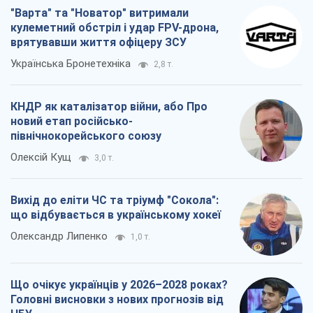
"Варта" та "Новатор" витримали
кулеметний обстріл і удар FPV-дрона,
врятувавши життя офіцеру ЗСУ
Українська Бронетехніка
2,8 т.
КНДР як каталізатор війни, або Про
новий етап російсько-
північнокорейського союзу
Олексій Кущ
3,0 т.
Вихід до еліти ЧС та тріумф "Сокола":
що відбувається в українському хокеї
Олександр Липенко
1,0 т.
Що очікує українців у 2026–2028 роках?
Головні висновки з нових прогнозів від