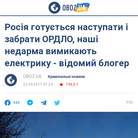
Росія готується наступати і
забрати ОРДЛО, наші
недарма вимикають
електрику - відомий блогер
OBOZ.UA
Кримінальні новини
22.04.2017 07:24
196,6 т.
444
РУС