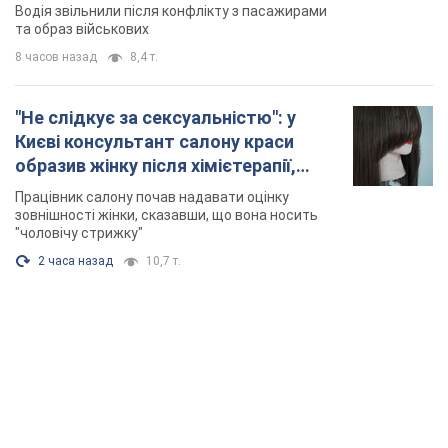
Відео
Водія звільнили після конфлікту з пасажирами
та образ військових
8 часов назад
8,4 т.
"Не слідкує за сексуальністю": у
Києві консультант салону краси
образив жінку після хімієтерапії,
розгорівся скандал. Фото
Працівник салону почав надавати оцінку
зовнішності жінки, сказавши, що вона носить
"чоловічу стрижку"
2 часа назад
10,7 т.