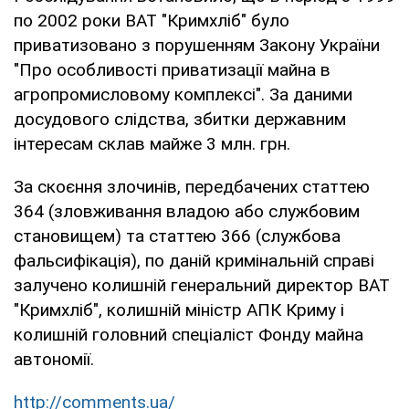
по 2002 роки ВАТ "Кримхліб" було
приватизовано з порушенням Закону України
"Про особливості приватизації майна в
агропромисловому комплексі". За даними
досудового слідства, збитки державним
інтересам склав майже 3 млн. грн.
За скоєння злочинів, передбачених статтею
364 (зловживання владою або службовим
становищем) та статтею 366 (службова
фальсифікація), по даній кримінальній справі
залучено колишній генеральний директор ВАТ
"Кримхліб", колишній міністр АПК Криму і
колишній головний спеціаліст Фонду майна
автономії.
http://comments.ua/