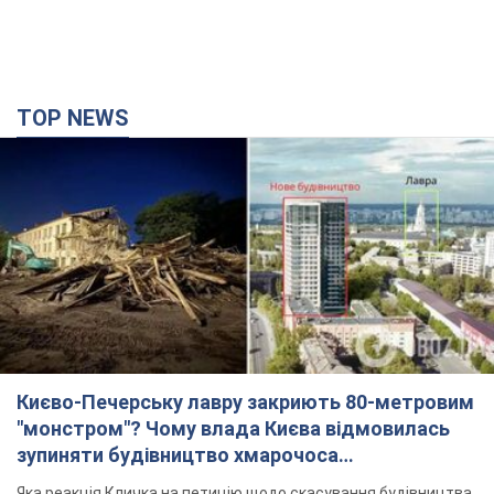
TOP NEWS
Києво-Печерську лавру закриють 80-метровим
"монстром"? Чому влада Києва відмовилась
зупиняти будівництво хмарочоса
"московського вірянина"
Яка реакція Кличка на петицію щодо скасування будівництва