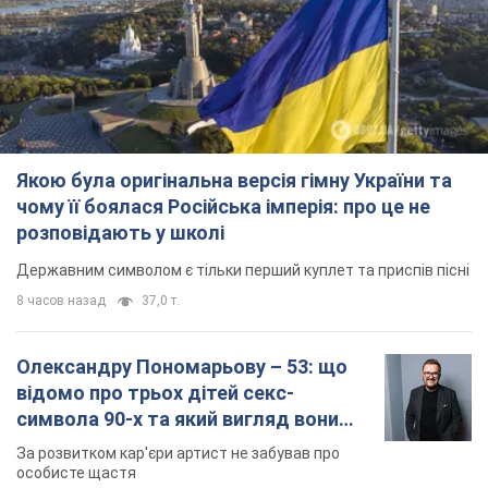
Якою була оригінальна версія гімну України та
чому її боялася Російська імперія: про це не
розповідають у школі
Державним символом є тільки перший куплет та приспів пісні
8 часов назад
37,0 т.
Олександру Пономарьову – 53: що
відомо про трьох дітей секс-
символа 90-х та який вигляд вони
мають
За розвитком кар'єри артист не забував про
особисте щастя