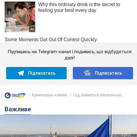
Підпишись на Telegram-канал і подивись, що відбудеться
далі!
Підписатись
Підписатись
Кримінальні новини
Суд займеться незаконною...
Важливе