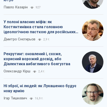
Павло Казарін
927
У полоні власних міфів: як
Костянтинівка стала головною
ідеологічною пасткою для російських
окупантів
Дмитро Снєгирьов
2,9 т.
Рекрутинг: оновлений і, схоже,
корисний ворожий досвід, або
Діалектика вибагливого боягузтва
Олександр Кірш
2,4 т.
Ні зброї, ні людей: як Лукашенко будує
нову армію
Ігар Тишкевич
16,9 т.