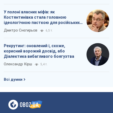
У полоні власних міфів: як
Костянтинівка стала головною
ідеологічною пасткою для російських
окупантів
Дмитро Снєгирьов
6,5 т.
Рекрутинг: оновлений і, схоже,
корисний ворожий досвід, або
Діалектика вибагливого боягузтва
Олександр Кірш
5,4 т.
Всі думки