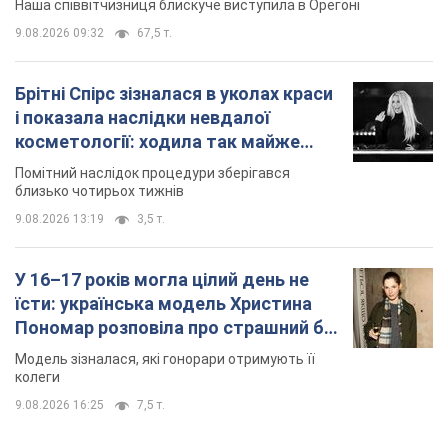
Наша співвітчизниця блискуче виступила в Орегоні
9.08.2026 09:32
67,5 т.
Брітні Спірс зізналася в уколах краси
і показала наслідки невдалої
косметології: ходила так майже
місяць
Помітний наслідок процедури зберігався
близько чотирьох тижнів
9.08.2026 13:19
3,5 т.
У 16–17 років могла цілий день не
їсти: українська модель Христина
Пономар розповіла про страшний бік
модельної кар’єри
Модель зізналася, які гонорари отримують її
колеги
9.08.2026 16:25
7,5 т.