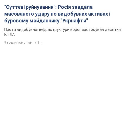
"Суттєві руйнування": Росія завдала
масованого удару по видобувних активах і
буровому майданчику "Укрнафти"
Проти видобувної інфраструктури ворог застосував десятки
БПЛА
9 годин тому
7,1 т.