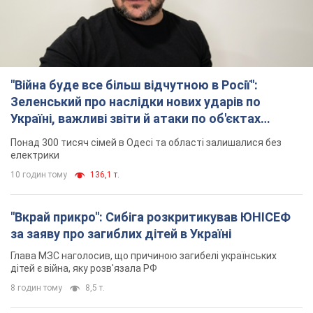
"Війна буде все більш відчутною в Росії":
Зеленський про наслідки нових ударів по
Україні, важливі звіти й атаки по об'єктах
ворога. Відео
Понад 300 тисяч сімей в Одесі та області залишалися без
електрики
10 годин тому
136,1 т.
"Вкрай прикро": Сибіга розкритикував ЮНІСЕФ
за заяву про загиблих дітей в Україні
Глава МЗС наголосив, що причиною загибелі українських
дітей є війна, яку розв'язала РФ
8 годин тому
8,5 т.