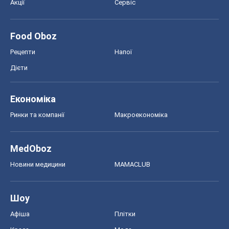
Акції
Сервіс
Food Oboz
Рецепти
Напої
Дієти
Економіка
Ринки та компанії
Макроекономіка
MedOboz
Новини медицини
MAMACLUB
Шоу
Афіша
Плітки