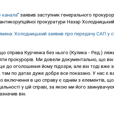
5 канала
" заявив заступник генерального прокурор
 антикорупційної прокуратури Назар Холодницький
і імена: Холодницький заявив про передачу САП у 
що справа Курченка без нього (Кулика - Ред.) ляже
яти прокурорів. Ми довели документально, що він 
е до оголошення йому підозри, але він тоді вже з
 там по датах дуже добре все показано. У нас є в
о включення в цю справу є одним з елементів, що
альності у цій справі, за якою ми його звинувачує
азначив він.