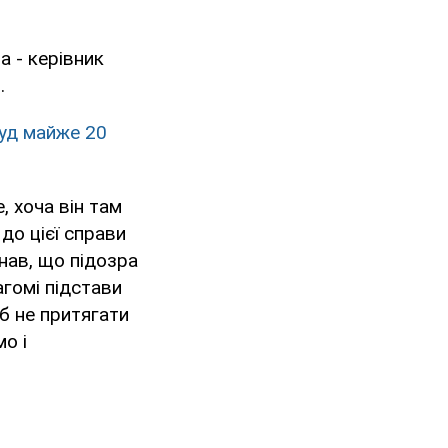
а - керівник
.
суд майже 20
, хоча він там
до цієї справи
нав, що підозра
агомі підстави
б не притягати
мо і