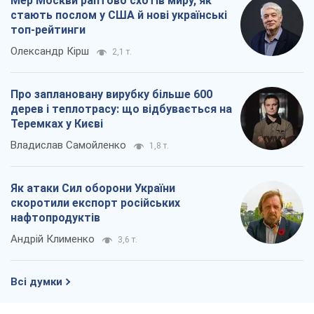
Мер Москви раптово схотів миру, як
стають послом у США й нові українські
топ-рейтинги
Олександр Кірш
2,1 т.
Про заплановану вирубку більше 600
дерев і теплотрасу: що відбувається на
Теремках у Києві
Владислав Самойленко
1,8 т.
Як атаки Сил оборони України
скоротили експорт російських
нафтопродуктів
Андрій Клименко
3,6 т.
Всі думки