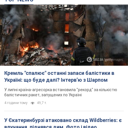
Кремль "спалює" останні запаси балістики в
Україні: що буде далі? Інтерв’ю з Шарпом
У липні країна-агресорка встановила "рекорд" за кількістю
балістичних ракет, запущених по Україні
4 години тому
49,7 т.
У Єкатеринбурзі атаковано склад Wildberries: є
влучання, піднявся дим. Фото і відео