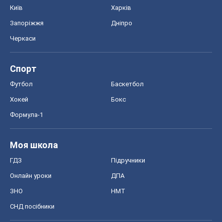
Київ
Харків
Запоріжжя
Дніпро
Черкаси
Спорт
Футбол
Баскетбол
Хокей
Бокс
Формула-1
Моя школа
ГДЗ
Підручники
Онлайн уроки
ДПА
ЗНО
НМТ
СНД посібники