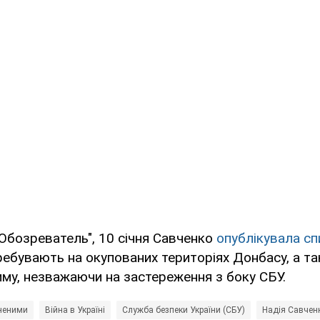
Обозреватель", 10 січня Савченко
опублікувала сп
еребувають на окупованих територіях Донбасу, а так
му, незважаючи на застереження з боку СБУ.
неними
Війна в Україні
Служба безпеки України (СБУ)
Надія Савчен