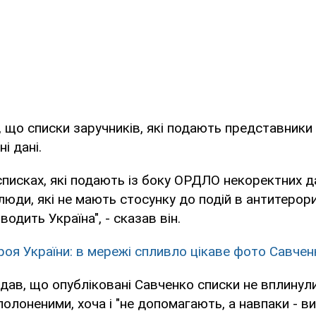
, що списки заручників, які подають представники 
і дані.
писках, які подають із боку ОРДЛО некоректних дан
люди, які не мають стосунку до подій в антитерор
оводить Україна", - сказав він.
роя України: в мережі спливло цікаве фото Савче
дав, що опубліковані Савченко списки не вплинул
полоненими, хоча і "не допомагають, а навпаки - 