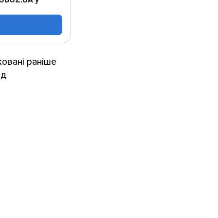
ковані раніше
ід