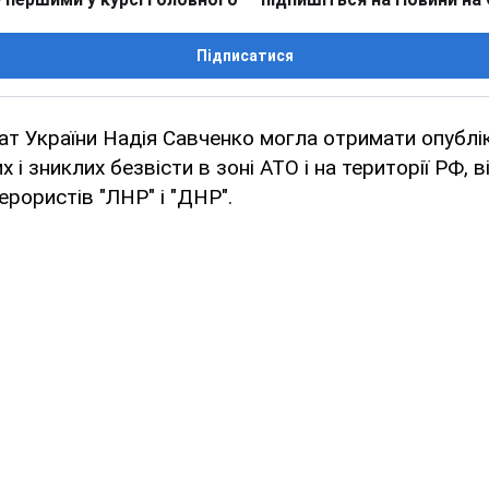
Підписатися
т України Надія Савченко могла отримати опублі
 і зниклих безвісти в зоні АТО і на території РФ, в
ерористів "ЛНР" і "ДНР".