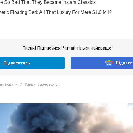
Тисни! Підписуйся! Читай тільки найкраще!
Підписатись
Підписа
ьні новини
"Зливи" Савченко: в...