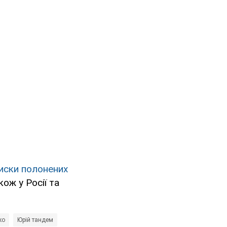
иски полонених
ож у Росії та
ко
Юрій тандем