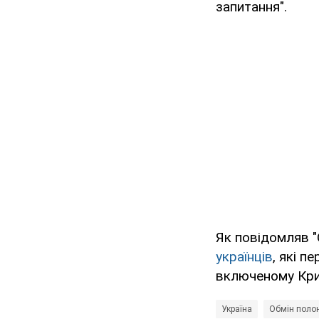
запитання".
Як повідомляв "
українців
, які п
включеному Кри
Україна
Обмін поло