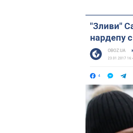
"Зливи" С
нардепу 
OBOZ.UA
23.01.2017 16:
4