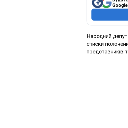
Google
Народний депута
списки полонених
представників т