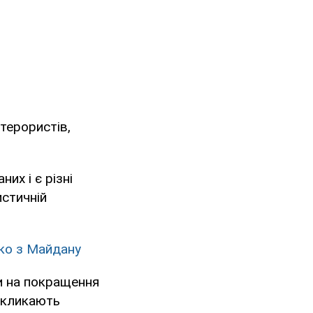
терористів,
их і є різні
истичній
нко з Майдану
и на покращення
викликають