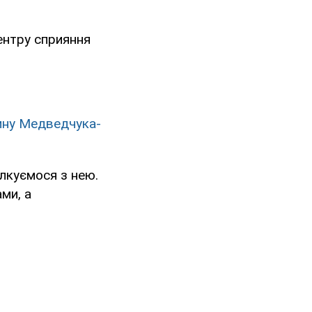
центру сприяння
дину Медведчука-
ілкуємося з нею.
ми, а