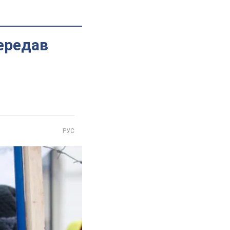
передав
РУС