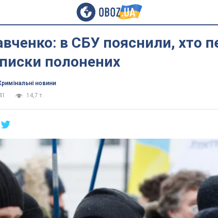
авченко: в СБУ пояснили, хто 
списки полонених
Кримінальні новини
41
14,7 т.