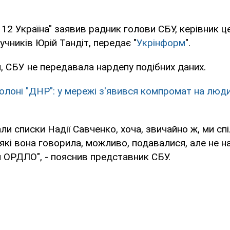
"112 Україна" заявив радник голови СБУ, керівник 
чників Юрій Тандіт, передає "
Укрінформ
".
, СБУ не передавала нардепу подібних даних.
полоні "ДНР": у мережі з'явився компромат на лю
ли списки Надії Савченко, хоча, звичайно ж, ми сп
 які вона говорила, можливо, подавалися, але не на
 ОРДЛО", - пояснив представник СБУ.