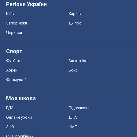
Регіони України
Київ
Харків
Запоріжжя
Дніпро
Черкаси
Спорт
Футбол
Баскетбол
Хокей
Бокс
Формула-1
Моя школа
ГДЗ
Підручники
Онлайн уроки
ДПА
ЗНО
НМТ
СНД посібники