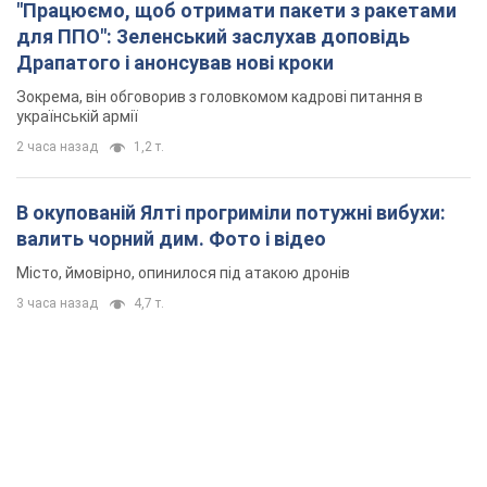
"Працюємо, щоб отримати пакети з ракетами
для ППО": Зеленський заслухав доповідь
Драпатого і анонсував нові кроки
Зокрема, він обговорив з головкомом кадрові питання в
українській армії
2 часа назад
1,2 т.
В окупованій Ялті прогриміли потужні вибухи:
валить чорний дим. Фото і відео
Місто, ймовірно, опинилося під атакою дронів
3 часа назад
4,7 т.