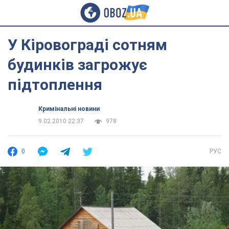
У Кіровограді сотням
будинків загрожує
підтоплення
Кримінальні новини
9.02.2010 22:37
978
0
РУС