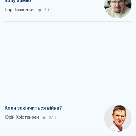
нову армію
Ігар Тишкевич
5,1 т.
Коли закінчиться війна?
Юрій Хрістензен
3,1 т.