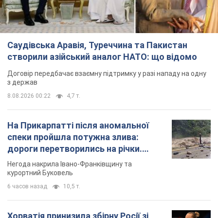
Саудівська Аравія, Туреччина та Пакистан
створили азійський аналог НАТО: що відомо
Договір передбачає взаємну підтримку у разі нападу на одну
з держав
8.08.2026 00:22
4,7 т.
На Прикарпатті після аномальної
спеки пройшла потужна злива:
дороги перетворились на річки.
Відео
Негода накрила Івано-Франківщину та
курортний Буковель
6 часов назад
10,5 т.
Хорватія принизила збірну Росії зі