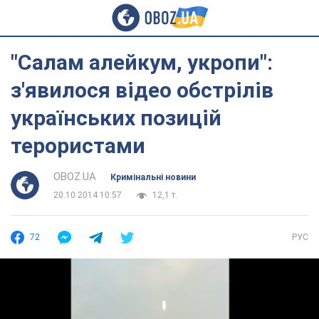
"Салам алейкум, укропи":
з'явилося відео обстрілів
українських позицій
терористами
OBOZ.UA
Кримінальні новини
20.10.2014 10:57
12,1 т.
72
РУС