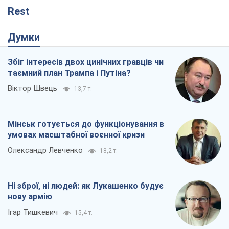
Rest
Думки
Збіг інтересів двох цинічних гравців чи
таємний план Трампа і Путіна?
Віктор Швець
13,7 т.
Мінськ готується до функціонування в
умовах масштабної воєнної кризи
Олександр Левченко
18,2 т.
Ні зброї, ні людей: як Лукашенко будує
нову армію
Ігар Тишкевич
15,4 т.