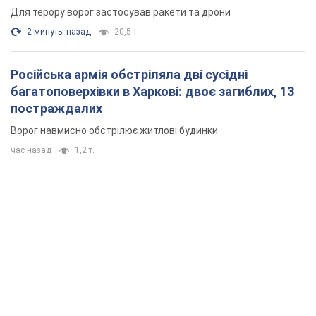
Для терору ворог застосував ракети та дрони
2 минуты назад
20,5 т.
Російська армія обстріляла дві сусідні
багатоповерхівки в Харкові: двоє загиблих, 13
постраждалих
Ворог навмисно обстрілює житлові будинки
час назад
1,2 т.