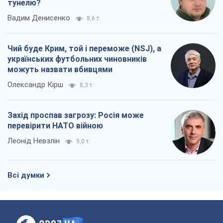
тунелю?
Вадим Денисенко
8,6 т.
Чий буде Крим, той і переможе (NSJ), а
українських футбольних чиновників
можуть назвати вбивцями
Олександр Кірш
8,3 т.
Захід проспав загрозу: Росія може
перевірити НАТО війною
Леонід Невзлін
9,0 т.
Всі думки