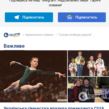
Підпишись на наш Telegram. Надсилаємо лише "гарячі"
новини!
Підписатись
Підписатись
Кримінальні новини
"Салам алейкум укропи":...
Важливе
Українська гімнастка вразила президента США