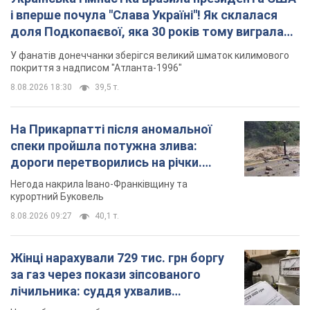
і вперше почула "Слава Україні"! Як склалася
доля Подкопаєвої, яка 30 років тому виграла
"золото" Олімпіади
У фанатів донеччанки зберігся великий шматок килимового
покриття з надписом "Атланта-1996"
8.08.2026 18:30
39,5 т.
На Прикарпатті після аномальної
спеки пройшла потужна злива:
дороги перетворились на річки.
Відео
Негода накрила Івано-Франківщину та
курортний Буковель
8.08.2026 09:27
40,1 т.
Жінці нарахували 729 тис. грн боргу
за газ через покази зіпсованого
лічильника: суддя ухвалив
неочікуване рішення