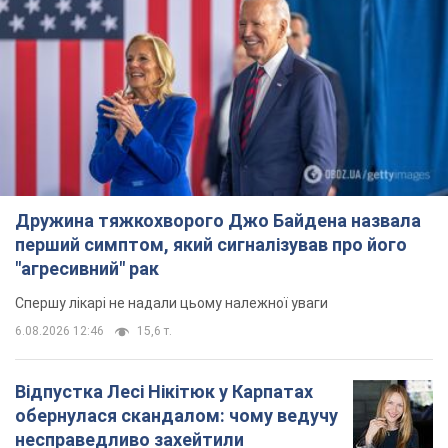
Дружина тяжкохворого Джо Байдена назвала
перший симптом, який сигналізував про його
"агресивний" рак
Спершу лікарі не надали цьому належної уваги
6.08.2026 12:46
15,6 т.
Відпустка Лесі Нікітюк у Карпатах
обернулася скандалом: чому ведучу
несправедливо захейтили