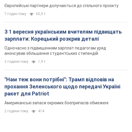
Європейські партнери долучаються до спільного проєкту
7 годин тому
60,0 т.
З 1 вересня українським вчителям підвищать
зарплати: Корецький розкрив деталі
Одночасно з підвищенням зарплат педагогам уряд
анонсував збільшення студентських стипендій
2 години тому
1,9 т.
"Нам теж вони потрібні": Трамп відповів на
прохання Зеленського щодо передачі Україні
ракет для Patriot
Американські запаси окремих боєприпасів обмежені
2 години тому
414