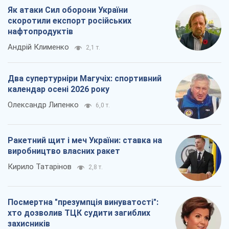
Як атаки Сил оборони України
скоротили експорт російських
нафтопродуктів
Андрій Клименко
2,1 т.
Два супертурніри Магучіх: спортивний
календар осені 2026 року
Олександр Липенко
6,0 т.
Ракетний щит і меч України: ставка на
виробництво власних ракет
Кирило Татарінов
2,8 т.
Посмертна "презумпція винуватості":
хто дозволив ТЦК судити загиблих
захисників