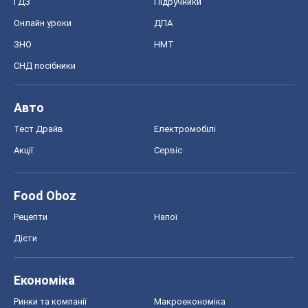
ГДЗ
Підручники
Онлайн уроки
ДПА
ЗНО
НМТ
СНД посібники
Авто
Тест Драйв
Електромобілі
Акції
Сервіс
Food Oboz
Рецепти
Напої
Дієти
Економіка
Ринки та компанії
Макроекономіка