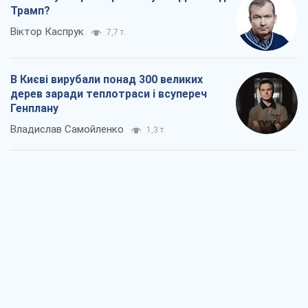
Як атаки Сил оборони України
скоротили експорт російських
нафтопродуктів
Андрій Клименко
1,9 т.
Два супертурніри Магучіх: спортивний
календар осені 2026 року
Олександр Липенко
4,9 т.