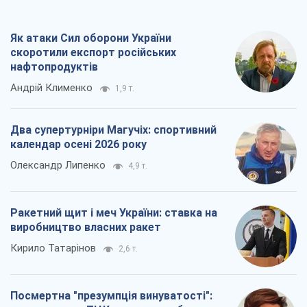
Ракетний щит і меч України: ставка на
виробництво власних ракет
Кирило Татарінов
2,6 т.
Посмертна "презумпція винуватості":
хто дозволив ТЦК судити загиблих
захисників
Марина Ставнійчук
6,1 т.
Всі думки