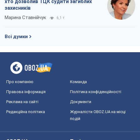
Про компанію
Команда
Правова інформація
Політика конфіденційності
Реклама на сайті
Документи
Редакційна політика
Журналісти OBOZ.UA на місці
подій
OBOZ.UA
Політика
Світ
Розслідування
Блоги
Суспільство
Регіони України
Київ
Харків
Запоріжжя
Дніпро
Черкаси