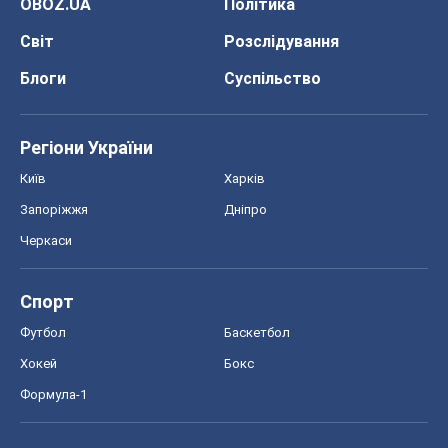
Спорт
Футбол
Баскетбол
Хокей
Бокс
Формула-1
Моя школа
ГДЗ
Підручники
Онлайн уроки
ДПА
ЗНО
НМТ
СНД посібники
Авто
Тест Драйв
Електромобілі
Акції
Сервіс