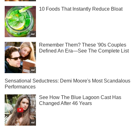
Тисни! Підписуйся! Читай тільки найкраще!