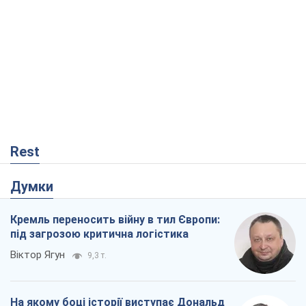
Думки
Кремль переносить війну в тил Європи:
під загрозою критична логістика
Віктор Ягун
9,3 т.
На якому боці історії виступає Дональд
Трамп?
Віктор Каспрук
7,7 т.
В Києві вирубали понад 300 великих
дерев заради теплотраси і всупереч
Генплану
Владислав Самойленко
1,3 т.