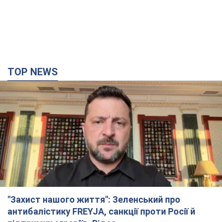
"Захист нашого життя": Зеленський про
антибалістику FREYJA, санкції проти Росії й
підтримку аграріїв. Відео
Європейські партнери долучаються до спільного проєкту
4 години тому
48,3 т.
"Балістика вбиває людей": Сікорський закликав
обговорити перехоплення ворожих ракет над
Україною
Глава МЗС Польщі закликав до збиття російських ракет над
Україною
4 години тому
7,8 т.