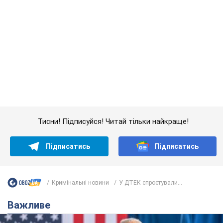
Підписатись
Підписатись
Кримінальні новини
У ДТЕК спростували...
Важливе
Дружина тяжкохворого Джо Байдена назвала
перший симптом, який сигналізував про його