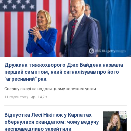
"агресивний" рак
Спершу лікарі не надали цьому належної уваги
11 годин тому
14,7 т.
Відпустка Лесі Нікітюк у Карпатах
обернулася скандалом: чому ведучу
несправедливо захейтили
Знаменитість вийшла на пряму комунікацію в
мережі та розставила всі крапки над "і"
6 годин тому
11,6 т.
Не лише через зарплату: чому
українці не поспішають
погоджуватися на вакансії
Чого найбільше бракує на ринку праці
8 годин тому
3,1 т.