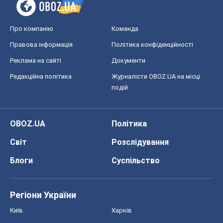
OBOZ.UA
Політика
Світ
Розслідування
Блоги
Суспільство
Регіони України
Київ
Харків
Запоріжжя
Дніпро
Черкаси
Спорт
Футбол
Баскетбол
Хокей
Бокс
Формула-1