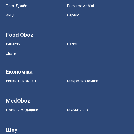
Економіка
Ринки та компанії
Макроекономіка
MedOboz
Новини медицини
MAMACLUB
Шоу
Афіша
Плітки
Краса
Мода
Жіночий журнал