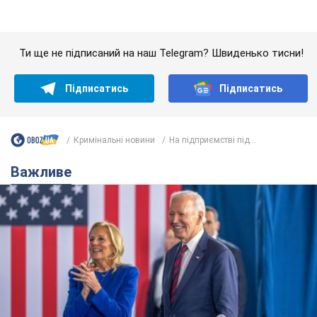
Важливе
Дружина тяжкохворого Джо Байдена назвала
перший симптом, який сигналізував про його
"агресивний" рак
Спершу лікарі не надали цьому належної уваги
6.08.2026 12:46
17,2 т.