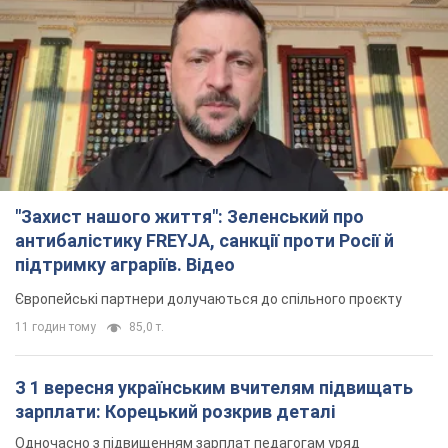
"Захист нашого життя": Зеленський про
антибалістику FREYJA, санкції проти Росії й
підтримку аграріїв. Відео
Європейські партнери долучаються до спільного проєкту
11 годин тому
85,0 т.
З 1 вересня українським вчителям підвищать
зарплати: Корецький розкрив деталі
Одночасно з підвищенням зарплат педагогам уряд
анонсував збільшення студентських стипендій
7 годин тому
5,3 т.
"Нам теж вони потрібні": Трамп відповів на
прохання Зеленського щодо передачі Україні
ракет для Patriot
Американські запаси окремих боєприпасів обмежені