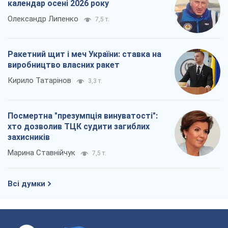
Посмертна "презумпція винуватості":
хто дозволив ТЦК судити загиблих
захисників
Марина Ставнійчук
7,5 т.
Всі думки
Про компанію
Команда
Правова інформація
Політика конфіденційності
Реклама на сайті
Документи
Редакційна політика
Журналісти OBOZ.UA на місці
подій