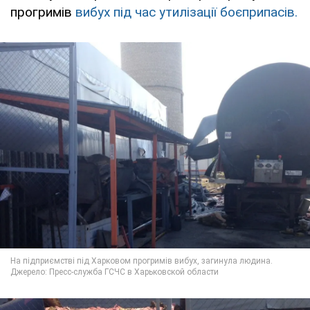
прогримів
вибух під час утилізації боєприпасів.