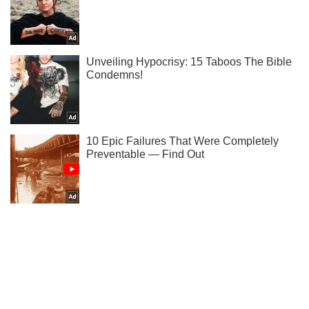
Ти ще не підписаний на наш Telegram? Швиденько тисни!
Підписатись
Підписатись
Кримінальні новини
На підприємстві під...