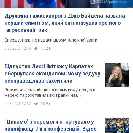
Відпустка Лесі Нікітюк у Карпатах
обернулася скандалом: чому ведучу
несправедливо захейтили
Знаменитість вийшла на пряму комунікацію в
мережі та розставила всі крапки над "і"
6.08.2026 17:32
13,9 т.
"Динамо" з перемоги стартувало у
кваліфікації Ліги конференцій. Відео
Матч відбувся в Любліні
9 годин тому
2,7 т.