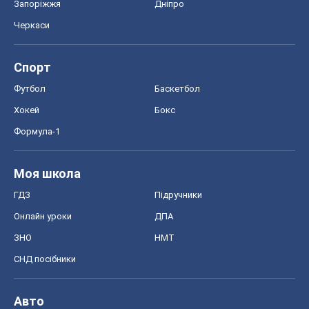
Моя школа
ГДЗ
Підручники
Онлайн уроки
ДПА
ЗНО
НМТ
СНД посібники
Авто
Тест Драйв
Електромобілі
Акції
Сервіс
Food Oboz
Рецепти
Напої
Дієти