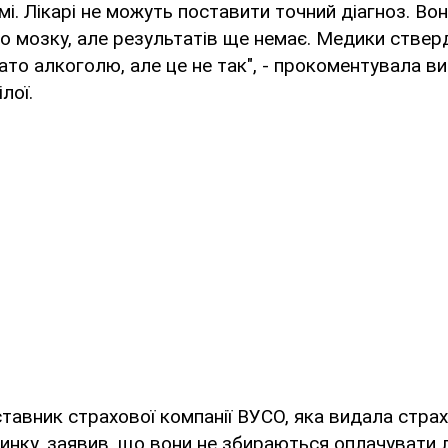
мі. Лікарі не можуть поставити точний діагноз. Во
го мозку, але результатів ще немає. Медики стве
ато алкоголю, але це не так", - прокоментувала в
лої.
тавник страхової компанії ВУСО, яка видала стра
чинку, заявив, що вони не збираються оплачувати л