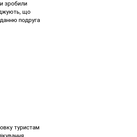
ни зробили
рджують, що
иданню подруга
ховку туристам
ікування,