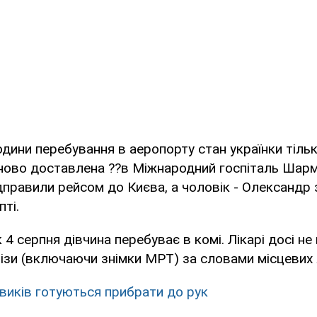
одини перебування в аеропорту стан українки тільк
іново доставлена ??в Міжнародний госпіталь Шарм
дправили рейсом до Києва, а чоловік - Олександр
ті.
4 серпня дівчина перебуває в комі. Лікарі досі не
лізи (включаючи знімки МРТ) за словами місцевих л
виків готуються прибрати до рук