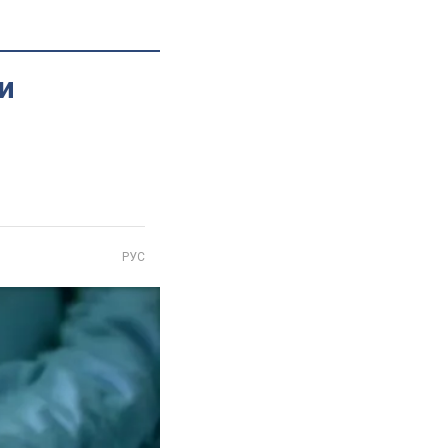
и
РУС