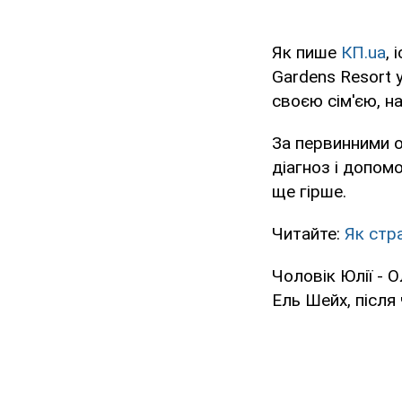
Як пише
КП.ua
, 
Gardens Resort 
своєю сім'єю, на
За первинними о
діагноз і допомо
ще гірше.
Читайте:
Як стр
Чоловік Юлії - 
Ель Шейх, після 