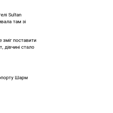
елі Sultan
ивала там зі
е зміг поставити
т, дівчині стало
ропорту Шарм