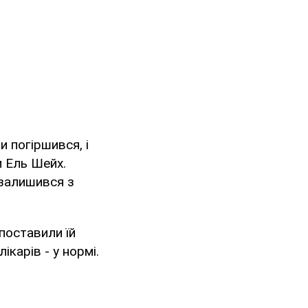
и погіршився, і
 Ель Шейх.
 залишився з
 поставили їй
ікарів - у нормі.