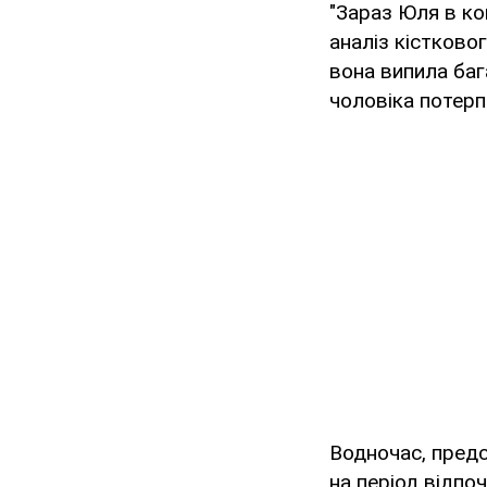
"Зараз Юля в ко
аналіз кістково
вона випила баг
чоловіка потерпі
Водночас, предс
на період відпо