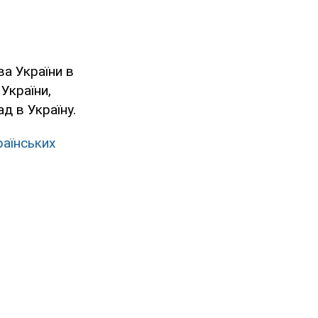
а України в
України,
д в Україну.
раїнських