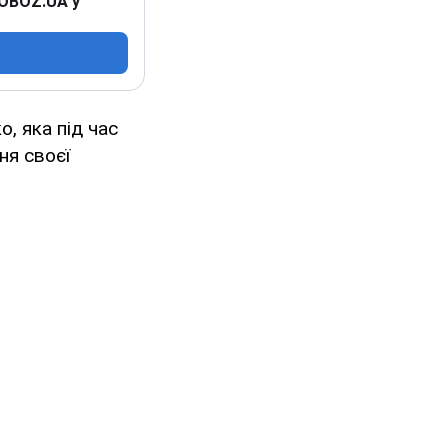
 OBOZ.UA у
, яка під час
ня своєї