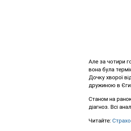
Але за чотири г
вона була терм
Дочку хворої ві
дружиною в Єгип
Станом на ранок 
діагноз. Всі ана
Читайте:
Страхо