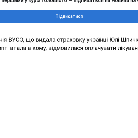
 першими у курсі головного — підпишіться на Новини на
Підписатися
ія ВУСО, що видала страховку українці Юлі Шпичко
ипті впала в кому, відмовилася оплачувати лікуван