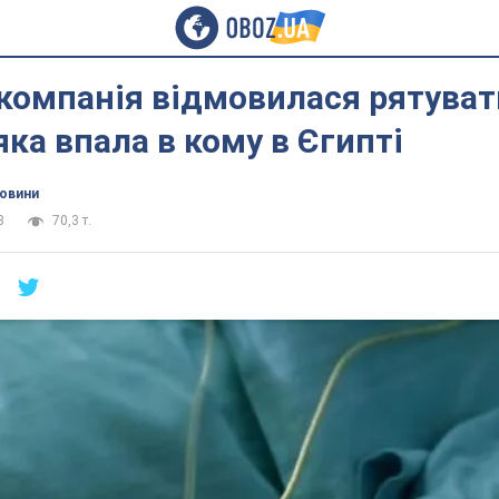
компанія відмовилася рятуват
яка впала в кому в Єгипті
новини
8
70,3 т.