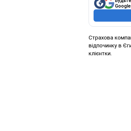
Будьте
Google
Страхова компан
відпочинку в Єг
клієнтки.