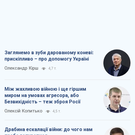
Заглянемо в зуби дарованому коневі:
прискіпливо – про допомогу Україні
Олександр Кірш
4,7 т.
Між жахливою війною і ще гіршим
миром на умовах агресора, або
Безвихідність – теж зброя Росії
Олексій Копитько
4,5 т.
Драбина ескалації війни: до чого нам