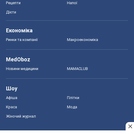
Рецепти
Напої
Дієти
Економіка
Ринки та компанії
Макроекономіка
MedOboz
Новини медицини
MAMACLUB
Шоу
Афіша
Плітки
Краса
Мода
Жіночий журнал