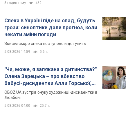
5 годин тому
462
Спека в Україні піде на спад, будуть
грози: синоптики дали прогноз, коли
чекати зміни погоди
Зовсім скоро спека поступово відступить
5.08.2026 14:59
5,6 т.
"Чи, може, я залякана з дитинства?"
Олена Зарецька – про вбивство
бабусі-дисидентки Алли Горської,
критику Дмитра Стуса та втечу в
OBOZ.UA зустрів онуку художниці-дисидентки в
Португалію з 5 дітьми
Лісабоні
5.08.2026 04:00
25,7 т.