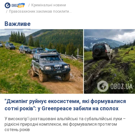
Кримінальні новини
Правозахисник закликав посилити...
Важливе
"Джипінг руйнує екосистеми, які формувалися
сотні років": у Greenpeace забили на сполох
У високогір'ї розташовані альпійські та субальпійські луки –
рідкісні природні комплекси, які формувалися протягом
сотень років