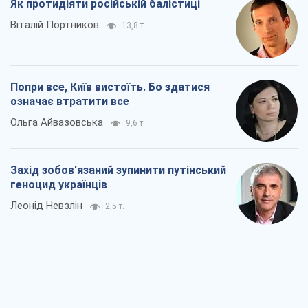
Як протидіяти російській балістиці
Віталій Портников
13,8 т.
Попри все, Київ вистоїть. Бо здатися
означає втратити все
Ольга Айвазовська
9,6 т.
Захід зобов'язаний зупинити путінський
геноцид українців
Леонід Невзлін
2,5 т.