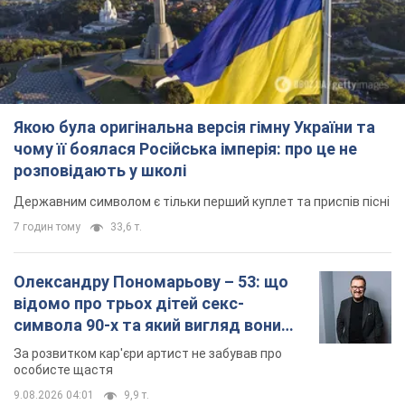
Олександру Пономарьову – 53: що
відомо про трьох дітей секс-
символа 90-х та який вигляд вони
мають
За розвитком кар'єри артист не забував про
особисте щастя
9.08.2026 04:01
9,9 т.
У ПриватБанку розповіли, чи дійсні
долари 1996 року: чи приймають
обмінники та банки такі купюри
Що робити, якщо банки та обмінні пункти не
приймають старі долари
9.08.2026 02:20
87,6 т.