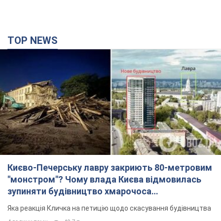
Києво-Печерську лавру закриють 80-метровим
"монстром"? Чому влада Києва відмовилась
зупиняти будівництво хмарочоса
"московського вірянина"
Яка реакція Кличка на петицію щодо скасування будівництва
4 години тому
49,7 т.
Армія РФ знищила підприємство Kromberg &
Schubert у Житомирі. Фото
Коли поновить роботу підприємство, наразі невідомо
годину тому
6,8 т.
МЗС Болгарії викликало українського посла
через інцидент із дроном: що сталося
Бесіда відбудеться 10 серпня