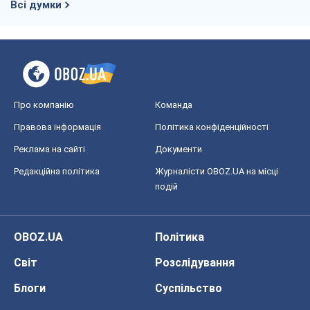
OBOZ.UA
Політика
Світ
Розслідування
Блоги
Суспільство
Регіони України
Київ
Харків
Запоріжжя
Дніпро
Черкаси
Спорт
Футбол
Баскетбол
Хокей
Бокс