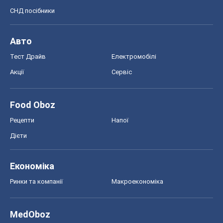
Економіка
Ринки та компанії
Макроекономіка
MedOboz
Новини медицини
MAMACLUB
Шоу
Афіша
Плітки
Краса
Мода
Жіночий журнал