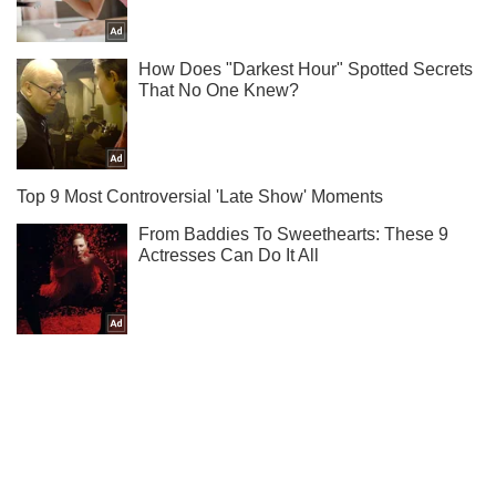
Ми в Telegram! Підписуйся! Читай тільки найкраще!
Підписатись
Підписатись