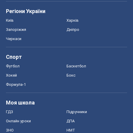
Формула-1
Моя школа
ГДЗ
Підручники
Онлайн уроки
ДПА
ЗНО
НМТ
СНД посібники
Авто
Тест Драйв
Електромобілі
Акції
Сервіс
Food Oboz
Рецепти
Напої
Дієти