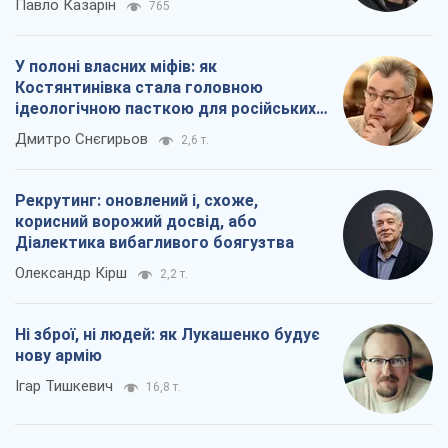
Ні зброї, ні людей: як Лукашенко будує
нову армію
Ігар Тишкевич
16,8 т.
Всі думки
Про компанію
Команда
Правова інформація
Політика конфіденційності
Реклама на сайті
Документи
Редакційна політика
Журналісти OBOZ.UA на місці
подій