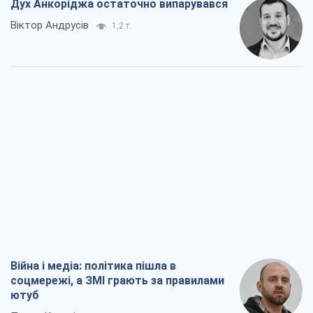
Війна і медіа: політика пішла в
соцмережі, а ЗМІ грають за правилами
ютуб
Павло Казарін
765
У полоні власних міфів: як
Костянтинівка стала головною
ідеологічною пасткою для російських
окупантів
Дмитро Снєгирьов
2,6 т.
Рекрутинг: оновлений і, схоже,
корисний ворожий досвід, або
Діалектика вибагливого боягузтва
Олександр Кірш
2,2 т.