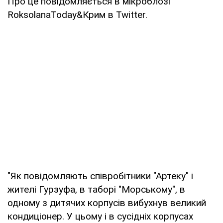
Про це повідомляється в мікроблозі
RoksolanaToday&Крим в Twitter.
"Як повідомляють співробітники "Артеку" і
жителі Гурзуфа, в таборі "Морському", в
одному з дитячих корпусів вибухнув великий
кондиціонер. У цьому і в сусідніх корпусах