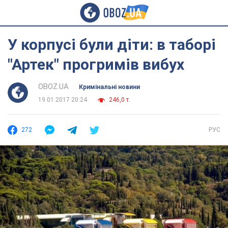
У корпусі були діти: в таборі
"Артек" прогримів вибух
OBOZ.UA
Кримінальні новини
19.01.2017 20:24
246,0 т.
272
РУС