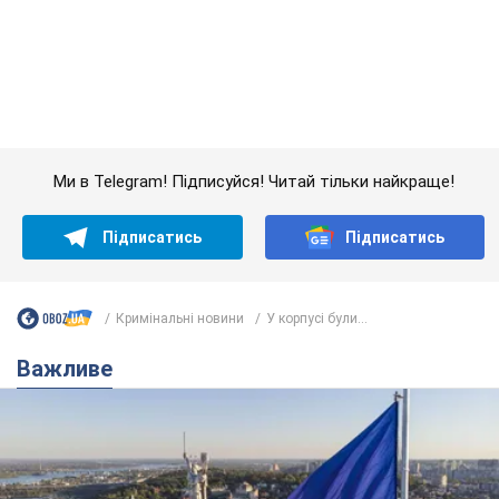
Кримінальні новини
У корпусі були...
Важливе
Якою була оригінальна версія гімну України та
чому її боялася Російська імперія: про це не
розповідають у школі
Державним символом є тільки перший куплет та приспів пісні
7 годин тому
33,6 т.