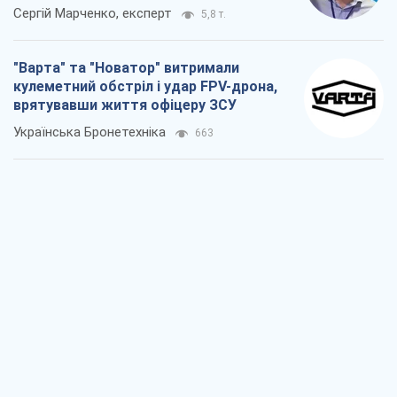
Сергій Марченко, експерт
5,8 т.
"Варта" та "Новатор" витримали
кулеметний обстріл і удар FPV-дрона,
врятувавши життя офіцеру ЗСУ
Українська Бронетехніка
663