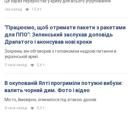
Це зараз переростає у кризу для всього угруповання
час назад
13,4 т.
"Працюємо, щоб отримати пакети з ракетами
для ППО": Зеленський заслухав доповідь
Драпатого і анонсував нові кроки
Зокрема, він обговорив з головкомом кадрові питання в
українській армії
3 часа назад
2,6 т.
В окупованій Ялті прогриміли потужні вибухи:
валить чорний дим. Фото і відео
Місто, ймовірно, опинилося під атакою дронів
4 часа назад
5,9 т.