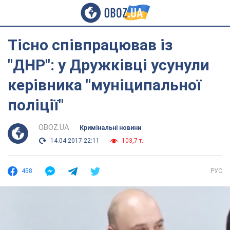
Тісно співпрацював із
"ДНР": у Дружківці усунули
керівника "муніципальної
поліції"
OBOZ.UA
Кримінальні новини
14.04.2017 22:11
103,7 т.
458
РУС