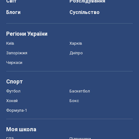
Світ
Розслідування
Блоги
Суспільство
Регіони України
Київ
Харків
Запоріжжя
Дніпро
Черкаси
Спорт
Футбол
Баскетбол
Хокей
Бокс
Формула-1
Моя школа
ГДЗ
Підручники