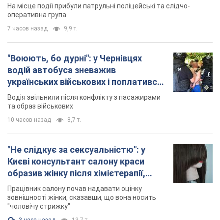
На місце події прибули патрульні поліцейські та слідчо-
оперативна група
7 часов назад
9,9 т.
"Воюють, бо дурні": у Чернівцях
водій автобуса зневажив
українських військових і поплатився.
Відео
Водія звільнили після конфлікту з пасажирами
та образ військових
10 часов назад
8,7 т.
"Не слідкує за сексуальністю": у
Києві консультант салону краси
образив жінку після хімієтерапії,
розгорівся скандал. Фото
Працівник салону почав надавати оцінку
зовнішності жінки, сказавши, що вона носить
"чоловічу стрижку"