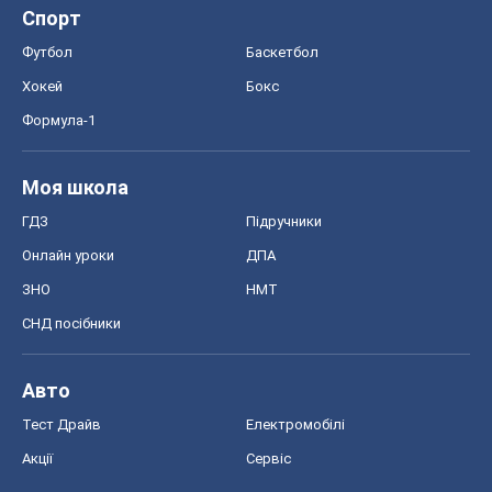
Спорт
Футбол
Баскетбол
Хокей
Бокс
Формула-1
Моя школа
ГДЗ
Підручники
Онлайн уроки
ДПА
ЗНО
НМТ
СНД посібники
Авто
Тест Драйв
Електромобілі
Акції
Сервіс