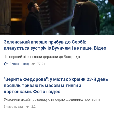
Зеленський вперше прибув до Сербії:
планується зустріч із Вучичем і не лише. Відео
Це перший візит глави держави до Бєлграда
3 часа назад
77,0 т.
"Верніть Федорова": у містах України 23-й день
поспіль тривають масові мітинги з
картонками. Фото і відео
Учасники акцій продовжують серію щоденних протестів
3 часа назад
2,2 т.