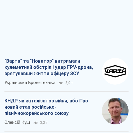
"Варта" та "Новатор" витримали
кулеметний обстріл і удар FPV-дрона,
врятувавши життя офіцеру ЗСУ
Українська Бронетехніка
3,0 т.
КНДР як каталізатор війни, або Про
новий етап російсько-
північнокорейського союзу
Олексій Кущ
3,2 т.