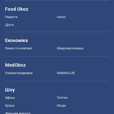
Food Oboz
Рецепти
Напої
Дієти
Економіка
Ринки та компанії
Макроекономіка
MedOboz
Новини медицини
MAMACLUB
Шоу
Афіша
Плітки
Краса
Мода
Жіночий журнал