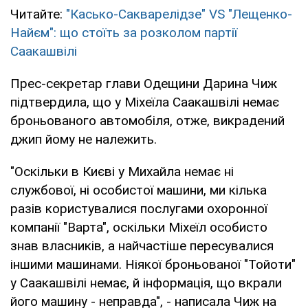
Читайте:
"Касько-Сакварелідзе" VS "Лещенко-
Найєм": що стоїть за розколом партії
Саакашвілі
Прес-секретар глави Одещини Дарина Чиж
підтвердила, що у Міхеїла Саакашвілі немає
броньованого автомобіля, отже, викрадений
джип йому не належить.
"Оскільки в Києві у Михайла немає ні
службової, ні особистої машини, ми кілька
разів користувалися послугами охоронної
компанії "Варта", оскільки Міхеїл особисто
знав власників, а найчастіше пересувалися
іншими машинами. Ніякої броньованої "Тойоти"
у Саакашвілі немає, й інформація, що вкрали
його машину - неправда", - написала Чиж на