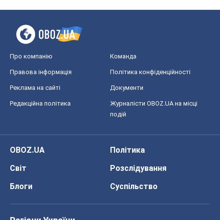
OBOZ.UA
Політика
Світ
Розслідування
Блоги
Суспільство
Регіони України
Київ
Харків
Запоріжжя
Дніпро
Черкаси
Спорт
Футбол
Баскетбол
Хокей
Бокс
Формула-1