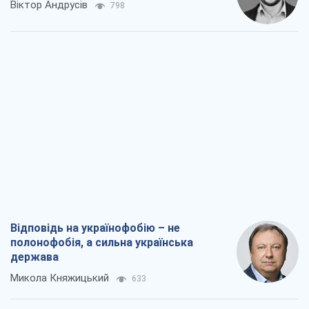
Відповідь на українофобію – не
полонофобія, а сильна українська
держава
Микола Княжицький
633
Мер Москви раптово схотів миру, як
стають послом у США й нові українські
топ-рейтинги
Олександр Кірш
3,2 т.
Про заплановану вирубку більше 600
дерев і теплотрасу: що відбувається на
Теремках у Києві
Владислав Самойленко
2,0 т.