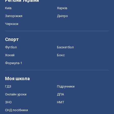
Моя школа
ГДЗ
Підручники
Онлайн уроки
ДПА
ЗНО
НМТ
СНД посібники
Авто
Тест Драйв
Електромобілі
Акції
Сервіс
Food Oboz
Рецепти
Напої
Дієти