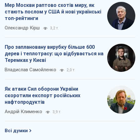
Як атаки Сил оборони України
скоротили експорт російських
нафтопродуктів
Андрій Клименко
3,9 т.
Всі думки
Про компанію
Команда
Правова інформація
Політика конфіденційності
Реклама на сайті
Документи
Редакційна політика
Журналісти OBOZ.UA на місці
подій