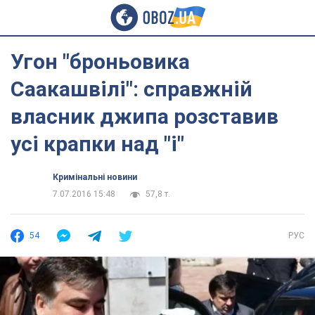
Угон "броньовика
Саакашвілі": справжній
власник джипа розставив
усі крапки над "і"
Кримінальні новини
7.07.2016 15:48
57,8 т.
54
РУС