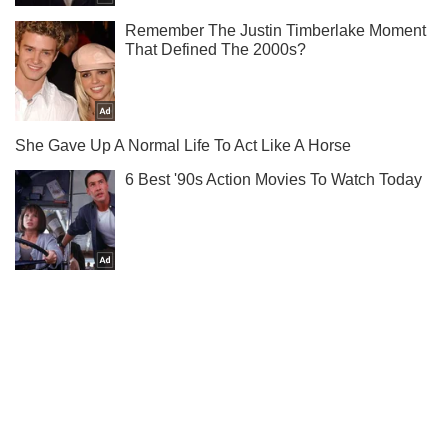
Не пропусти блискавку! Підписуйся на нас в Telegram
Підписатись
Підписатись
Кримінальні новини
Угон "броньовика Саакашвілі":...