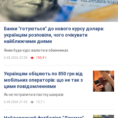
Українцям обіцяють по 850 грн від
мобільних операторів: що не так з
цими повідомленнями
Як не потрапити в пастку шахраїв
6.08.2026 21:02
15,7 т.
Найдорожчий футболіст "Динамо"
забив "Карабаху" вже на 10-й хвилині
матчу. Відео
Поєдинок відбувається в Польщі
6.08.2026 20:48
6,6 т.