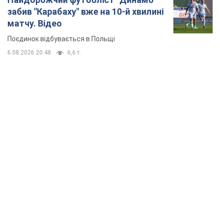
TOP NEWS
Кремль "спалює" останні запаси балістики в