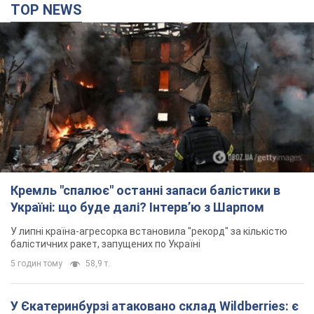
Україні: що буде далі? Інтерв’ю з Шарпом
У липні країна-агресорка встановила "рекорд" за кількістю
балістичних ракет, запущених по Україні
5 годин тому
58,9 т.
У Єкатеринбурзі атаковано склад Wildberries: є
влучання, піднявся дим. Фото і відео
Не допомогла росіянам навіть робота ППО
5 годин тому
9,9 т.
"Чудовий батько": у мережі розповіли про
чоловіка, якого Росія убила ударом по
Броварах. Фото
Чоловіка згадують як професіонала своєї справи
3 години тому
2,2 т.