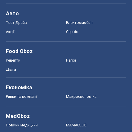
Економіка
Ринки та компанії
Макроекономіка
MedOboz
Новини медицини
MAMACLUB
Шоу
Афіша
Плітки
Краса
Мода
Жіночий журнал