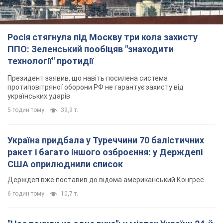
Росія стягнула під Москву три кола захисту
ППО: Зеленський пообіцяв "знаходити
технології" протидії
Президент заявив, що навіть посилена система
протиповітряної оборони РФ не гарантує захисту від
українських ударів
5 годин тому
39,9 т.
Україна придбала у Туреччини 70 балістичних
ракет і багато іншого озброєння: у Держдепі
США оприлюднили список
Держдеп вже поставив до відома американський Конгрес
6 годин тому
10,7 т.