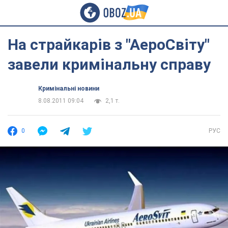
На страйкарів з "АероСвіту"
завели кримінальну справу
Кримінальні новини
8.08.2011 09:04
2,1 т.
0
РУС