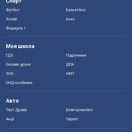
Спорт
Футбол
Баскетбол
Хокей
Бокс
Формула-1
Моя школа
ГДЗ
Підручники
Онлайн уроки
ДПА
ЗНО
НМТ
СНД посібники
Авто
Тест Драйв
Електромобілі
Акції
Сервіс