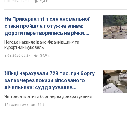
8.08.2026 05:10
2,4 т.
На Прикарпатті після аномальної
спеки пройшла потужна злива:
дороги перетворились на річки.
Відео
Негода накрила Івано-Франківщину та
курортний Буковель
8.08.2026 09:27
34,9 т.
Жінці нарахували 729 тис. грн боргу
за газ через покази зіпсованого
лічильника: суддя ухвалив
неочікуване рішення
Чи треба платити борг через донарахування
12 годин тому
31,6 т.