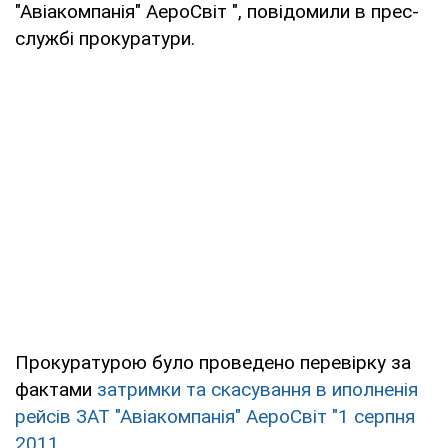
"Авіакомпанія" АероСвіт ", повідомили в прес-
службі прокуратури.
Прокуратурою було проведено перевірку за
фактами
затримки та скасування в иполненія
рейсів ЗАТ "Авіакомпанія" АероСвіт "1 серпня
2011
.