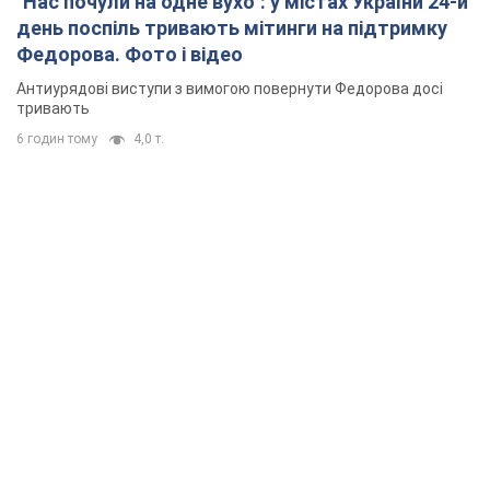
"Нас почули на одне вухо": у містах України 24-й
день поспіль тривають мітинги на підтримку
Федорова. Фото і відео
Антиурядові виступи з вимогою повернути Федорова досі
тривають
6 годин тому
4,0 т.