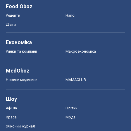
Food Oboz
Рецепти
Напої
Дієти
Економіка
Ринки та компанії
Макроекономіка
MedOboz
Новини медицини
MAMACLUB
Шоу
Афіша
Плітки
Краса
Мода
Жіночий журнал