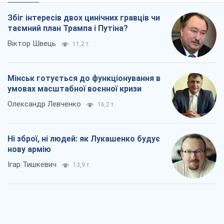
Збіг інтересів двох цинічних гравців чи
таємний план Трампа і Путіна?
Віктор Швець
11,2 т.
Мінськ готується до функціонування в
умовах масштабної воєнної кризи
Олександр Левченко
16,2 т.
Ні зброї, ні людей: як Лукашенко будує
нову армію
Ігар Тишкевич
13,9 т.