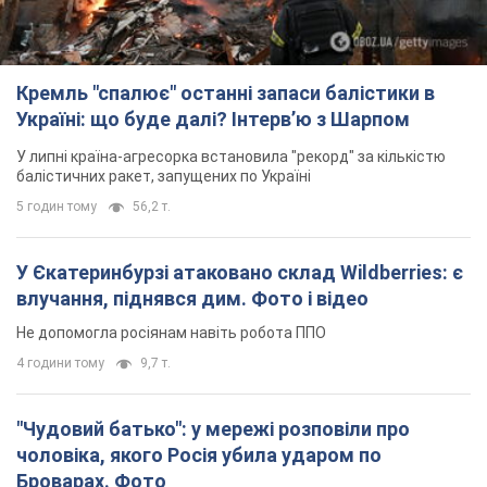
Кремль "спалює" останні запаси балістики в
Україні: що буде далі? Інтерв’ю з Шарпом
У липні країна-агресорка встановила "рекорд" за кількістю
балістичних ракет, запущених по Україні
5 годин тому
56,2 т.
У Єкатеринбурзі атаковано склад Wildberries: є
влучання, піднявся дим. Фото і відео
Не допомогла росіянам навіть робота ППО
4 години тому
9,7 т.
"Чудовий батько": у мережі розповіли про
чоловіка, якого Росія убила ударом по
Броварах. Фото