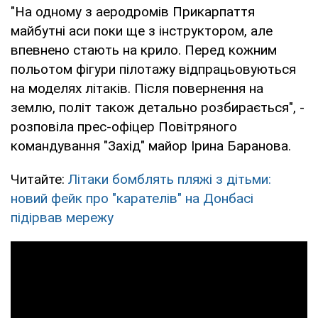
"На одному з аеродромів Прикарпаття
майбутні аси поки ще з інструктором, але
впевнено стають на крило. Перед кожним
польотом фігури пілотажу відпрацьовуються
на моделях літаків. Після повернення на
землю, політ також детально розбирається", -
розповіла прес-офіцер Повітряного
командування "Захід" майор Ірина Баранова.
Читайте:
Літаки бомблять пляжі з дітьми:
новий фейк про "карателів" на Донбасі
підірвав мережу