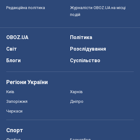
Редакційна політика
Журналісти OBOZ.UA на місці
подій
OBOZ.UA
Політика
Світ
Розслідування
Блоги
Суспільство
Регіони України
Київ
Харків
Запоріжжя
Дніпро
Черкаси
Спорт
Футбол
Баскетбол