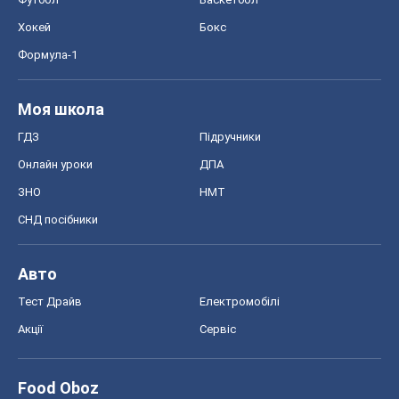
Хокей
Бокс
Формула-1
Моя школа
ГДЗ
Підручники
Онлайн уроки
ДПА
ЗНО
НМТ
СНД посібники
Авто
Тест Драйв
Електромобілі
Акції
Сервіс
Food Oboz