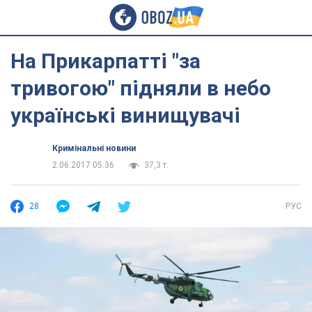
На Прикарпатті "за
тривогою" підняли в небо
українські винищувачі
Кримінальні новини
2.06.2017 05:36
37,3 т.
28
РУС