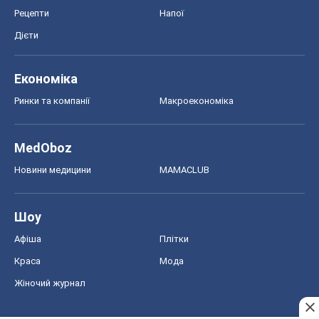
Рецепти
Напої
Дієти
Економіка
Ринки та компанії
Макроекономіка
MedOboz
Новини медицини
MAMACLUB
Шоу
Афіша
Плітки
Краса
Мода
Жіночий журнал