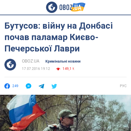
Бутусов: війну на Донбасі
почав паламар Києво-
Печерської Лаври
OBOZ.UA
Кримінальні новини
17.07.2016 19:12
149,1 т.
249
РУС