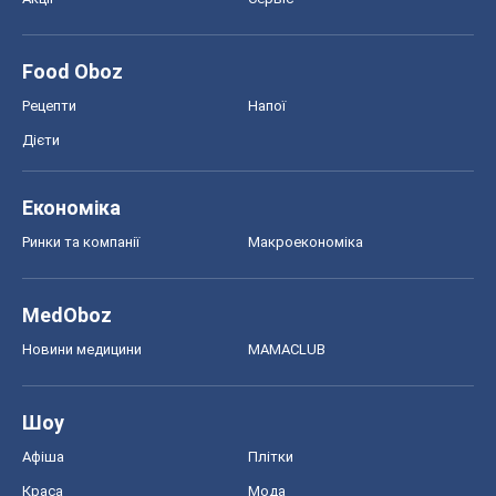
Food Oboz
Рецепти
Напої
Дієти
Економіка
Ринки та компанії
Макроекономіка
MedOboz
Новини медицини
MAMACLUB
Шоу
Афіша
Плітки
Краса
Мода