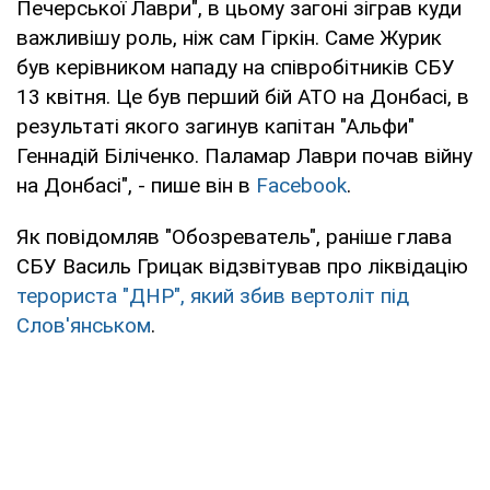
Печерської Лаври", в цьому загоні зіграв куди
важливішу роль, ніж сам Гіркін. Саме Журик
був керівником нападу на співробітників СБУ
13 квітня. Це був перший бій АТО на Донбасі, в
результаті якого загинув капітан "Альфи"
Геннадій Біліченко. Паламар Лаври почав війну
на Донбасі", - пише він в
Facebook
.
Як повідомляв "Обозреватель", раніше глава
СБУ Василь Грицак відзвітував про ліквідацію
терориста "
ДНР", який збив вертоліт під
Слов'янськом
.