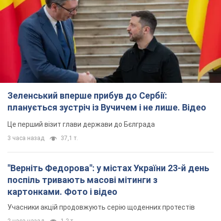
Зеленський вперше прибув до Сербії:
планується зустріч із Вучичем і не лише. Відео
Це перший візит глави держави до Бєлграда
3 часа назад
37,1 т.
"Верніть Федорова": у містах України 23-й день
поспіль тривають масові мітинги з
картонками. Фото і відео
Учасники акцій продовжують серію щоденних протестів