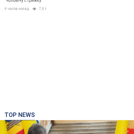
"чоловічу стрижку"
6 часов назад
7,0 т.
TOP NEWS