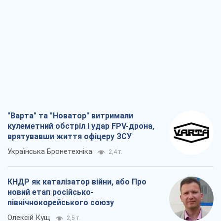
"Варта" та "Новатор" витримали
кулеметний обстріл і удар FPV-дрона,
врятувавши життя офіцеру ЗСУ
Українська Бронетехніка
2,4 т.
КНДР як каталізатор війни, або Про
новий етап російсько-
північнокорейського союзу
Олексій Кущ
2,5 т.