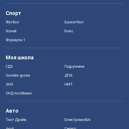
Спорт
Футбол
Баскетбол
Хокей
Бокс
Формула-1
Моя школа
ГДЗ
Підручники
Онлайн уроки
ДПА
ЗНО
НМТ
СНД посібники
Авто
Тест Драйв
Електромобілі
Акції
Сервіс