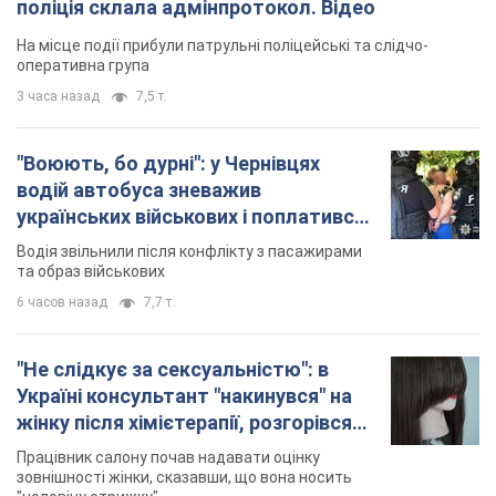
поліція склала адмінпротокол. Відео
На місце події прибули патрульні поліцейські та слідчо-
оперативна група
3 часа назад
7,5 т.
"Воюють, бо дурні": у Чернівцях
водій автобуса зневажив
українських військових і поплатився.
Відео
Водія звільнили після конфлікту з пасажирами
та образ військових
6 часов назад
7,7 т.
"Не слідкує за сексуальністю": в
Україні консультант "накинувся" на
жінку після хімієтерапії, розгорівся
скандал. Фото
Працівник салону почав надавати оцінку
зовнішності жінки, сказавши, що вона носить