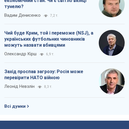
економічний стан. Чи є світло вкінці
тунелю?
Вадим Денисенко
7,2 т.
Чий буде Крим, той і переможе (NSJ), а
українських футбольних чиновників
можуть назвати вбивцями
Олександр Кірш
6,9 т.
Захід проспав загрозу: Росія може
перевірити НАТО війною
Леонід Невзлін
8,3 т.
Всі думки