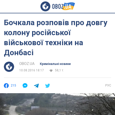
Бочкала розповів про довгу
колону російської
військової техніки на
Донбасі
OBOZ.UA
Кримінальні новини
10.08.2016 18:17
58,1 т.
215
РУС