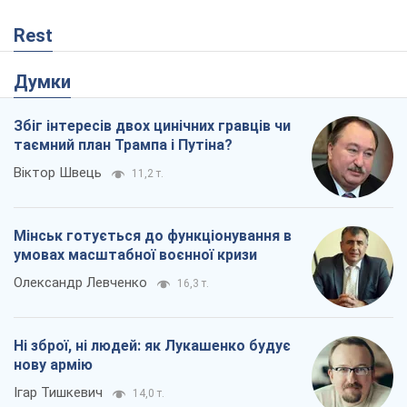
Rest
Думки
Збіг інтересів двох цинічних гравців чи
таємний план Трампа і Путіна?
Віктор Швець
11,2 т.
Мінськ готується до функціонування в
умовах масштабної воєнної кризи
Олександр Левченко
16,3 т.
Ні зброї, ні людей: як Лукашенко будує
нову армію
Ігар Тишкевич
14,0 т.