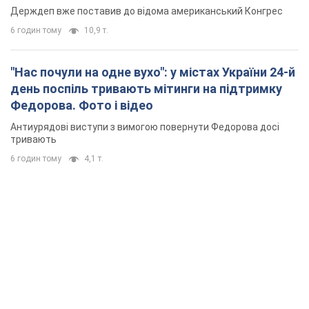
Держдеп вже поставив до відома американський Конгрес
6 годин тому
10,9 т.
"Нас почули на одне вухо": у містах України 24-й
день поспіль тривають мітинги на підтримку
Федорова. Фото і відео
Антиурядові виступи з вимогою повернути Федорова досі
тривають
6 годин тому
4,1 т.