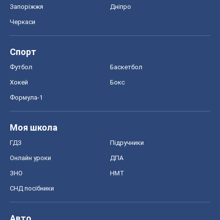
Запоріжжя
Дніпро
Черкаси
Спорт
Футбол
Баскетбол
Хокей
Бокс
Формула-1
Моя школа
ГДЗ
Підручники
Онлайн уроки
ДПА
ЗНО
НМТ
СНД посібники
Авто