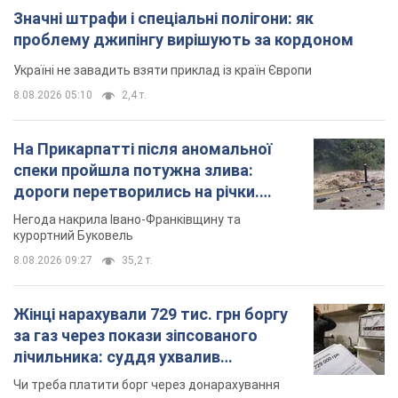
Значні штрафи і спеціальні полігони: як
проблему джипінгу вирішують за кордоном
Україні не завадить взяти приклад із країн Європи
8.08.2026 05:10
2,4 т.
На Прикарпатті після аномальної
спеки пройшла потужна злива:
дороги перетворились на річки.
Відео
Негода накрила Івано-Франківщину та
курортний Буковель
8.08.2026 09:27
35,2 т.
Жінці нарахували 729 тис. грн боргу
за газ через покази зіпсованого
лічильника: суддя ухвалив
неочікуване рішення
Чи треба платити борг через донарахування