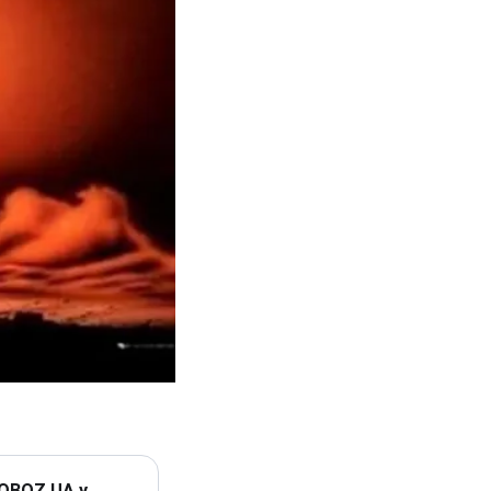
 OBOZ.UA у