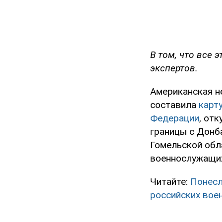
В том, что все 
экспертов.
Американская не
составила
карт
Федерации
, от
границы с Донб
Гомельской обл
военнослужащих
Читайте:
Понесл
российских вое