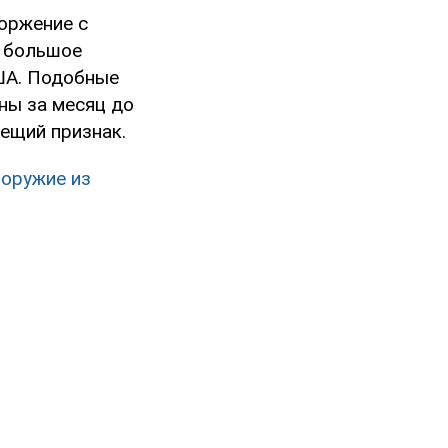
торжение с
о большое
США. Подобные
ны за месяц до
ещий признак.
 оружие из