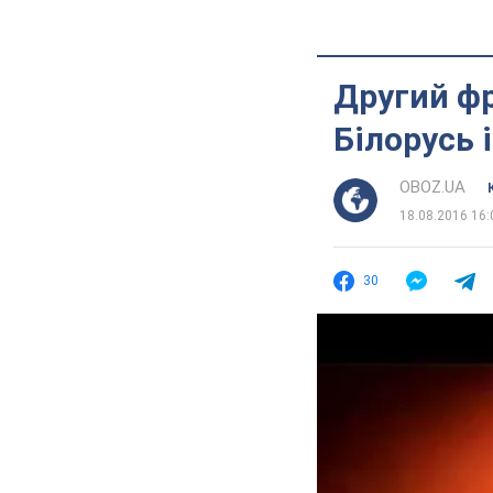
Другий фр
Білорусь 
OBOZ.UA
18.08.2016 16:
30