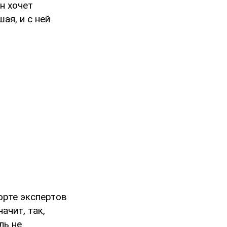
н хочет
ая, и с ней
порте экспертов
ачит, так,
ль не