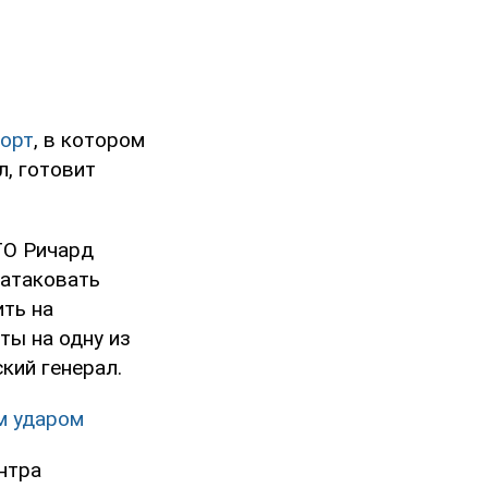
порт
, в котором
л, готовит
ТО Ричард
 атаковать
ить на
ты на одну из
кий генерал.
м ударом
нтра