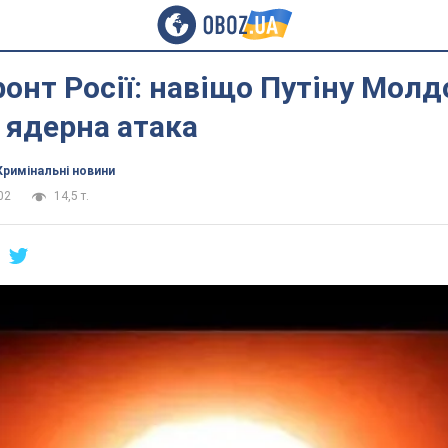
онт Росії: навіщо Путіну Молд
і ядерна атака
Кримінальні новини
02
14,5 т.