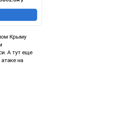
нном Крыму
м
и. А тут еще
 атаке на