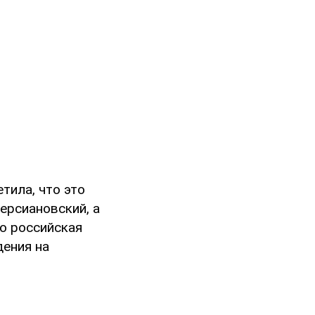
тила, что это
ерсиановский, а
то российская
дения на