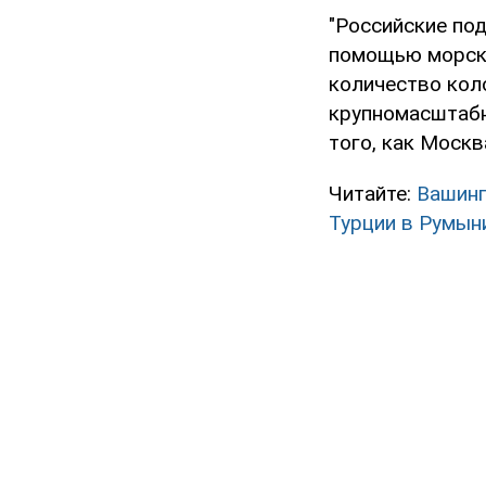
"Российские под
помощью морски
количество кол
крупномасштабн
того, как Моск
Читайте:
Вашинг
Турции в Румы