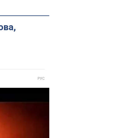
ова,
РУС