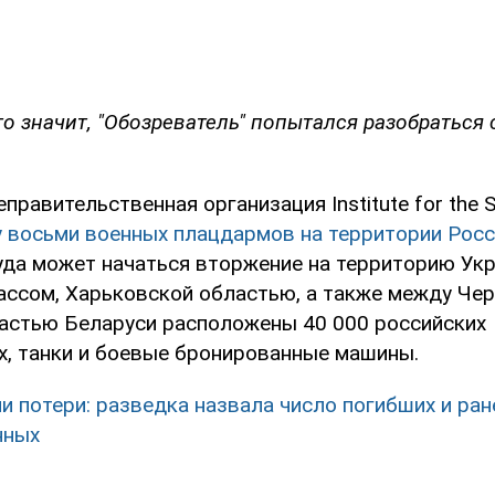
это значит, "Обозреватель" попытался разобратьс
правительственная организация Institute for the S
у восьми военных плацдармов на территории Рос
куда может начаться вторжение на территорию Ук
ассом, Харьковской областью, а также между Че
астью Беларуси расположены 40 000 российских
, танки и боевые бронированные машины.
и потери: разведка назвала число погибших и ра
нных