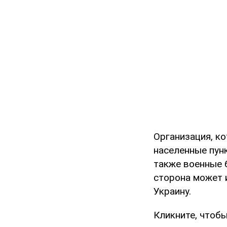
Организация, к
населенные пунк
также военные б
сторона может 
Украину.
Кликните, чтоб