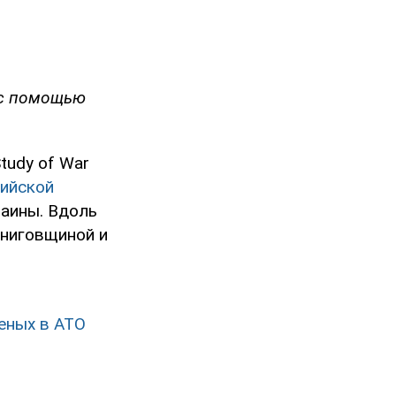
я с помощью
tudy of War
сийской
раины. Вдоль
рниговщиной и
неных в АТО