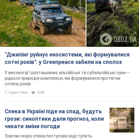
"Джипінг руйнує екосистеми, які формувалися
сотні років": у Greenpeace забили на сполох
У високогір'ї розташовані альпійські та субальпійські луки –
рідкісні природні комплекси, які формувалися протягом
сотень років
7 годин тому
648
Спека в Україні піде на спад, будуть
грози: синоптики дали прогноз, коли
чекати зміни погоди
Зовсім скоро спека поступово відступить