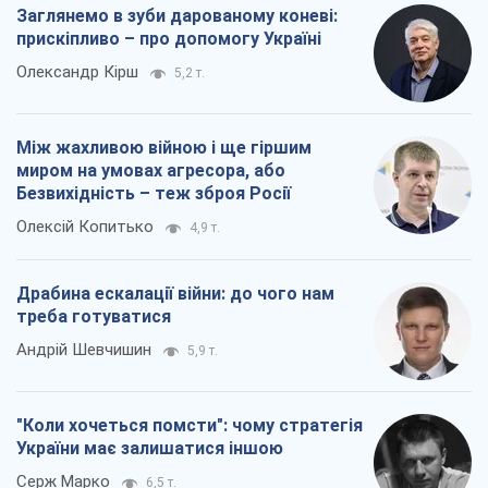
Заглянемо в зуби дарованому коневі:
прискіпливо – про допомогу Україні
Олександр Кірш
5,2 т.
Між жахливою війною і ще гіршим
миром на умовах агресора, або
Безвихідність – теж зброя Росії
Олексій Копитько
4,9 т.
Драбина ескалації війни: до чого нам
треба готуватися
Андрій Шевчишин
5,9 т.
"Коли хочеться помсти": чому стратегія
України має залишатися іншою
Серж Марко
6,5 т.