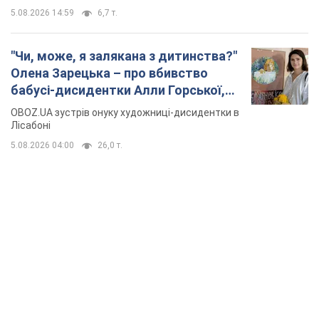
5.08.2026 14:59
6,7 т.
"Чи, може, я залякана з дитинства?"
Олена Зарецька – про вбивство
бабусі-дисидентки Алли Горської,
критику Дмитра Стуса та втечу в
OBOZ.UA зустрів онуку художниці-дисидентки в
Португалію з 5 дітьми
Лісабоні
5.08.2026 04:00
26,0 т.