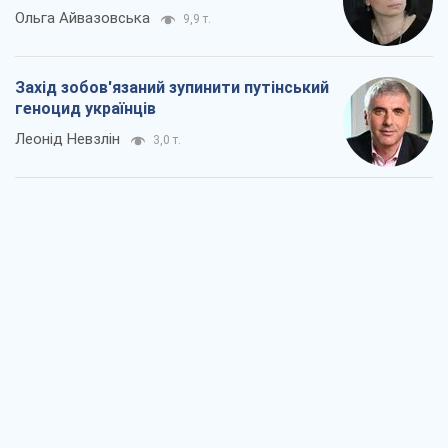
Ольга Айвазовська
9,9 т.
Захід зобов'язаний зупинити путінський
геноцид українців
Леонід Невзлін
3,0 т.