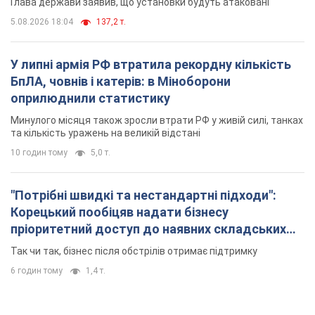
Глава держави заявив, що установки будуть атаковані
5.08.2026 18:04
137,2 т.
У липні армія РФ втратила рекордну кількість
БпЛА, човнів і катерів: в Міноборони
оприлюднили статистику
Минулого місяця також зросли втрати РФ у живій силі, танках
та кількість уражень на великій відстані
10 годин тому
5,0 т.
"Потрібні швидкі та нестандартні підходи":
Корецький пообіцяв надати бізнесу
пріоритетний доступ до наявних складських
приміщень
Так чи так, бізнес після обстрілів отримає підтримку
6 годин тому
1,4 т.