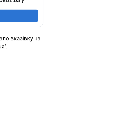
 OBOZ.UA у
ало вказівку на
я".