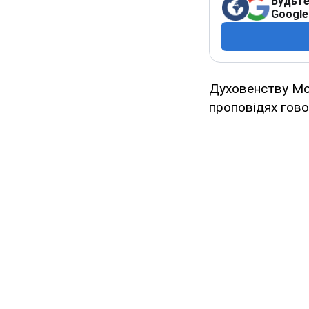
Будьте
Google
Духовенству Мос
проповідях гово