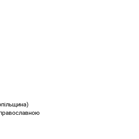
опільщина)
ю православною