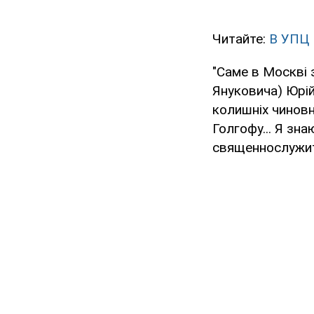
Читайте:
В УПЦ 
"Саме в Москві з
Януковича) Юрій
колишніх чиновни
Голгофу... Я зна
священнослужит