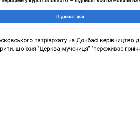
 першими у курсі головного — підпишіться на Новини на
Підписатися
ковського патріархату на Донбасі керівництво д
рити, що їхня "Церква-мучениця" "переживає гонінн