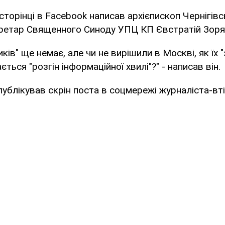
сторінці в Facebook написав архієпископ Чернігівс
кретар Священного Синоду УПЦ КП Євстратій Зоря
ків" ще немає, але чи не вирішили в Москві, як їх "
ться "розгін інформаційної хвилі"?" - написав він.
публікував скрін поста в соцмережі журналіста-вт