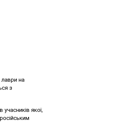
 лаври на
ься з
 учасників якої,
з російським