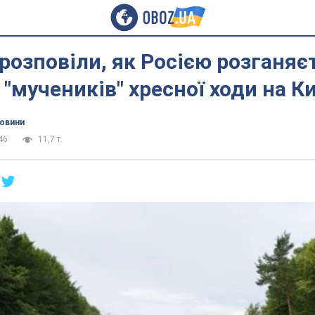
розповіли, як Росією розганяє
 "мучеників" хресної ходи на Ки
новини
46
11,7 т.