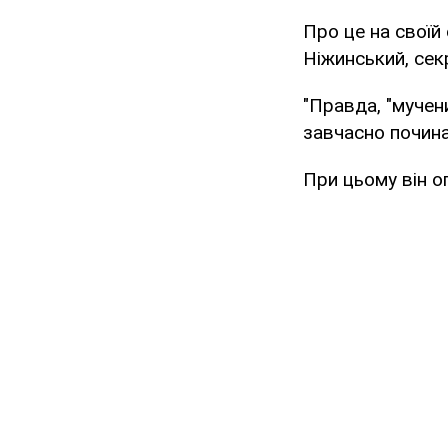
Про це на своїй 
Ніжинський, се
"Правда, "мучени
завчасно починає
При цьому він о