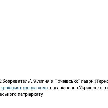
Обозреватель", 9 липня з Почаївської лаври (Терн
країнська хресна хода
, організована Українсько
ського патріархату.