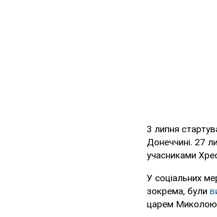
3 липня стартув
Донеччині. 27 ли
учасниками Хрес
У соціальних ме
зокрема, були
в
царем Миколою І