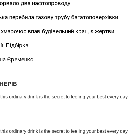
рорвало два нафтопроводу
ка перебила газову трубу багатоповерхівки
хмарочос впав будівельний кран, є жертви
ї. Підбірка
ана Єременко