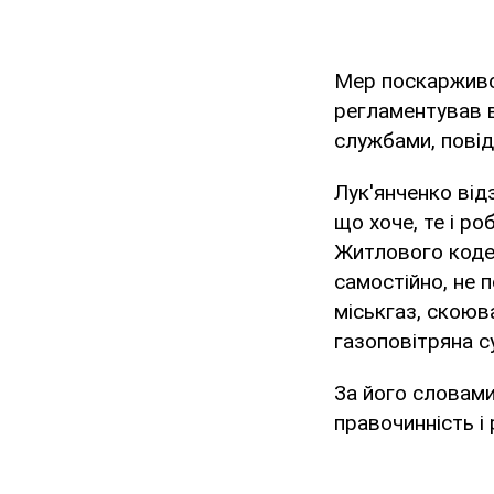
Мер поскаржився
регламентував в
службами, пові
Лук'янченко відз
що хоче, те і ро
Житлового коде
самостійно, не 
міськгаз, скоюв
газоповітряна с
За його словами
правочинність і