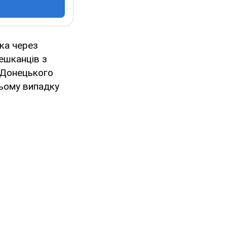
ька через
ешканців з
 Донецького
цьому випадку