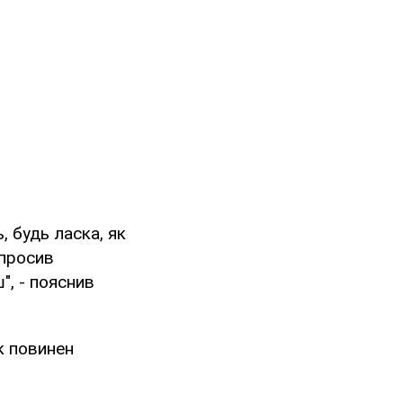
, будь ласка, як
апросив
", - пояснив
як повинен