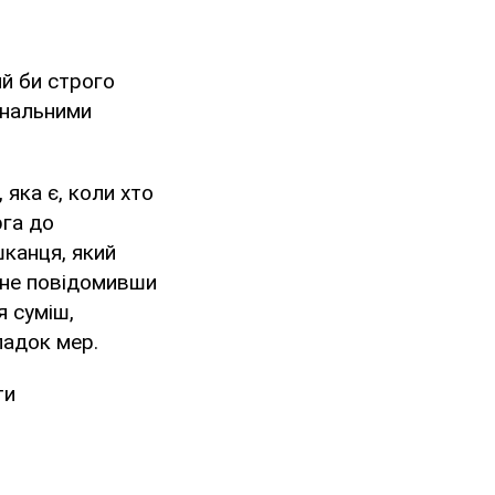
ий би строго
унальними
 яка є, коли хто
рга до
канця, який
, не повідомивши
я суміш,
падок мер.
ти