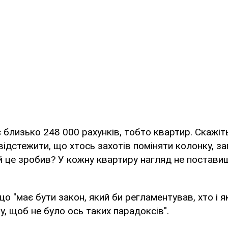
є близько 248 000 рахунків, тобто квартир. Скажіть
ідстежити, що хтось захотів поміняти колонку, з
 це зробив? У кожну квартиру нагляд не поставиш
що "має бути закон, який би регламентував, хто і 
у, щоб не було ось таких парадоксів".