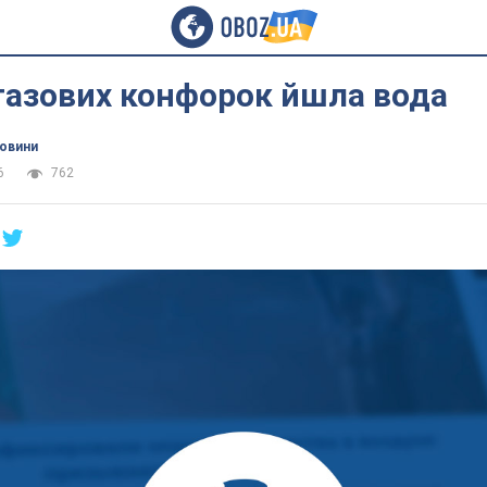
 газових конфорок йшла вода
новини
6
762