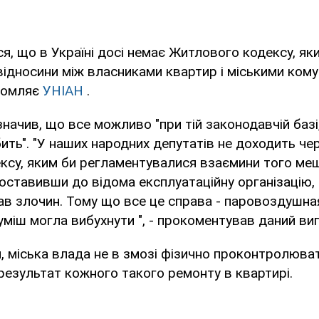
, що в Україні досі немає Житлового кодексу, як
ідносини між власниками квартир і міськими ком
домляє
УНІАН
.
начив, що все можливо "при тій законодавчій базі,
бить". "У наших народних депутатів не доходить че
ксу, яким би регламентувалися взаємини того меш
поставивши до відома експлуатаційну організацію
ав злочин. Тому що все це справа - паровоздушна
уміш могла вибухнути ", - прокоментував даний ви
, міська влада не в змозі фізично проконтролюва
 результат кожного такого ремонту в квартирі.