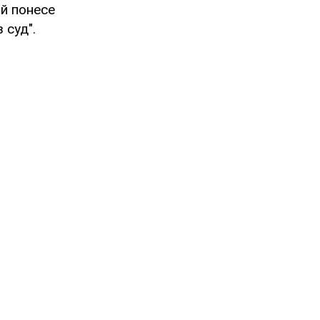
ий понесе
 суд".