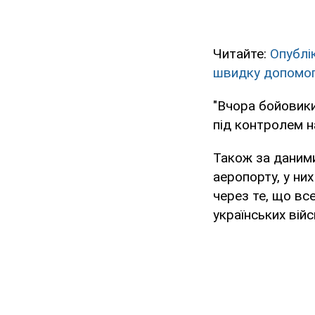
Читайте:
Опублі
швидку допомо
"Вчора бойовик
під контролем на
Також за даними
аеропорту, у ни
через те, що вс
українських війс