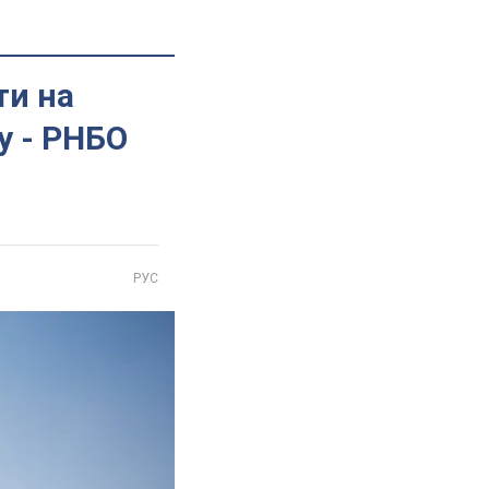
ти на
у - РНБО
РУС