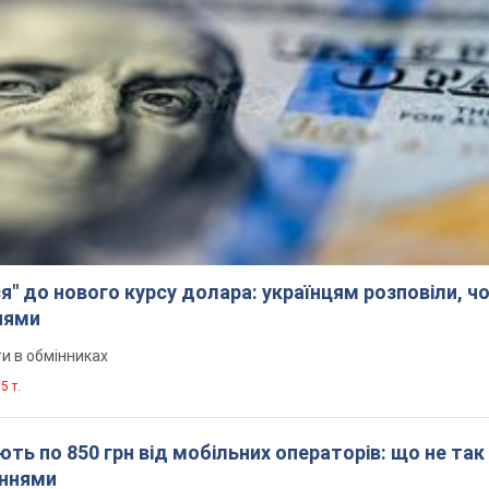
я" до нового курсу долара: українцям розповіли, чо
нями
и в обмінниках
5 т.
ть по 850 грн від мобільних операторів: що не так
еннями