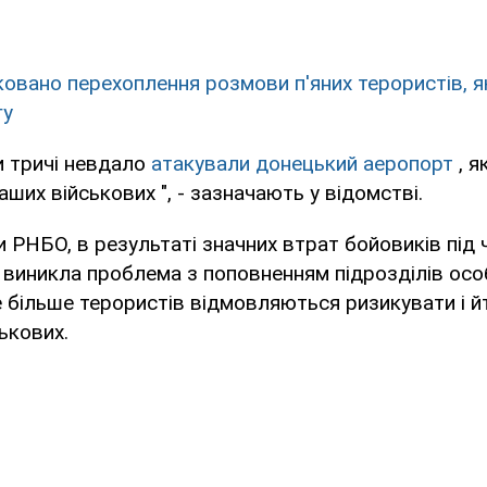
ковано перехоплення розмови п'яних терористів, я
гу
и тричі невдало
атакували донецький аеропорт
, я
ших військових ", - зазначають у відомстві.
 РНБО, в результаті значних втрат бойовиків під 
х виникла проблема з поповненням підрозділів о
е більше терористів відмовляються ризикувати і йт
ькових.