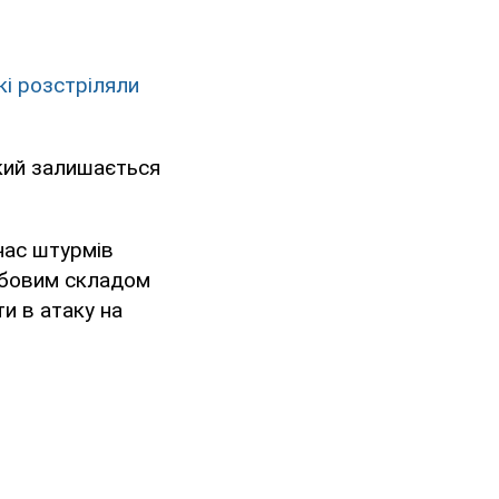
кі розстріляли
кий залишається
час штурмів
собовим складом
и в атаку на