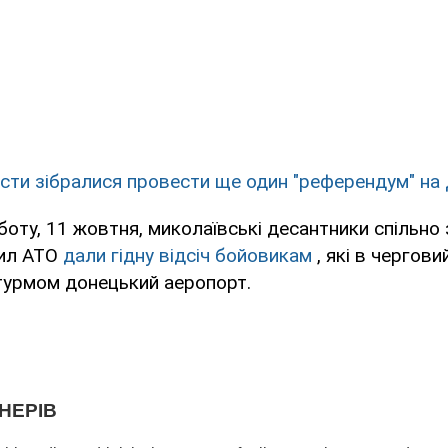
сти зібралися провести ще один "референдум" на
боту, 11 жовтня, миколаївські десантники спільно 
сил АТО
дали гідну відсіч бойовикам
, які в чергов
турмом донецький аеропорт.