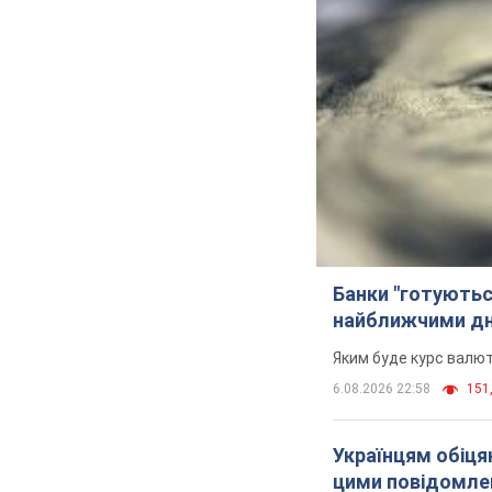
Банки "готуютьс
найближчими д
Яким буде курс валют
6.08.2026 22:58
151,
Українцям обіцяю
цими повідомл