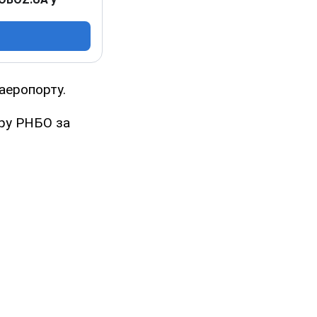
аеропорту.
тру РНБО за