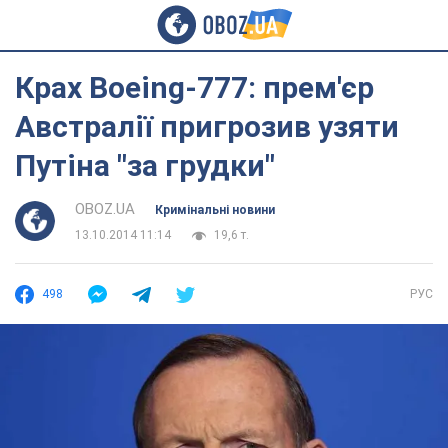
Крах Boeing-777: прем'єр
Австралії пригрозив узяти
Путіна "за грудки"
OBOZ.UA
Кримінальні новини
13.10.2014 11:14
19,6 т.
498
РУС