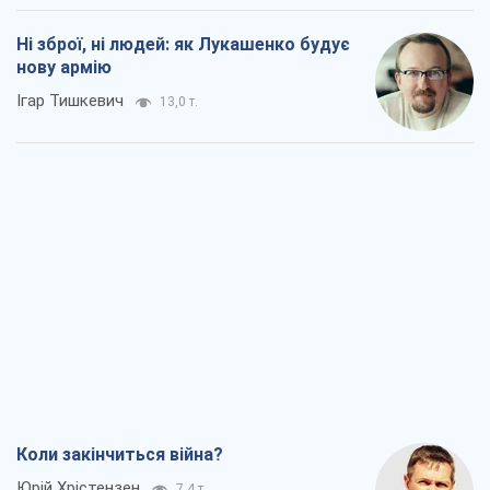
Ні зброї, ні людей: як Лукашенко будує
нову армію
Ігар Тишкевич
13,0 т.
Коли закінчиться війна?
Юрій Хрістензен
7,4 т.