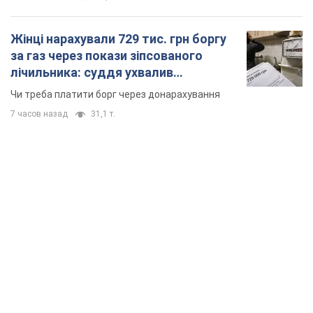
Жінці нарахували 729 тис. грн боргу
за газ через покази зіпсованого
лічильника: суддя ухвалив
неочікуване рішення
Чи треба платити борг через донарахування
7 часов назад
31,1 т.