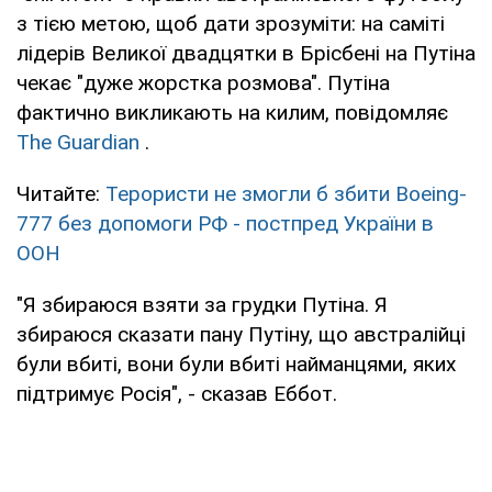
з тією метою, щоб дати зрозуміти: на саміті
лідерів Великої двадцятки в Брісбені на Путіна
чекає "дуже жорстка розмова". Путіна
фактично викликають на килим, повідомляє
The Guardian
.
Читайте:
Терористи не змогли б збити Boeing-
777 без допомоги РФ - постпред України в
ООН
"Я збираюся взяти за грудки Путіна. Я
збираюся сказати пану Путіну, що австралійці
були вбиті, вони були вбиті найманцями, яких
підтримує Росія", - сказав Еббот.