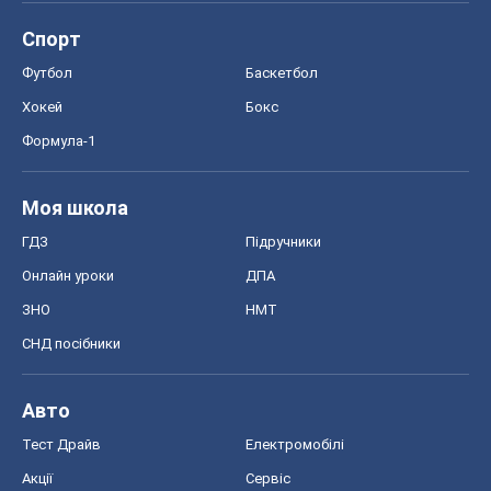
Спорт
Футбол
Баскетбол
Хокей
Бокс
Формула-1
Моя школа
ГДЗ
Підручники
Онлайн уроки
ДПА
ЗНО
НМТ
СНД посібники
Авто
Тест Драйв
Електромобілі
Акції
Сервіс