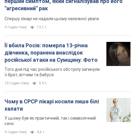
перший симптом, який сигналізував про його
"агресивний" рак
Спершу лікарі не надали цьому належної уваги
9 годин тому
13,1 т.
Її вбила Росія: померла 13-річна
дівчинка, поранена внаслідок
російської атаки на Сумщину. Фото
Того дня під час російського обстрілу загинули
її брат, вітчим та бабуся
10 годин тому
9,9 т.
Чому в СРСР лікарі носили лише білі
халати
У цьому був як практичний, так і символічний
сенс
9 годин тому
4,6 т.