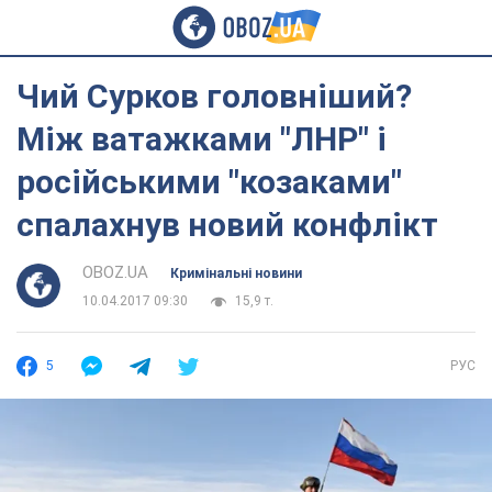
Чий Сурков головніший?
Між ватажками "ЛНР" і
російськими "козаками"
спалахнув новий конфлікт
OBOZ.UA
Кримінальні новини
10.04.2017 09:30
15,9 т.
5
РУС