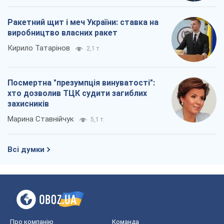
Ракетний щит і меч України: ставка на
виробництво власних ракет
Кирило Татарінов
2,1 т.
Посмертна "презумпція винуватості":
хто дозволив ТЦК судити загиблих
захисників
Марина Ставнійчук
5,1 т.
Всі думки
Про компанію
Команда