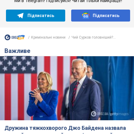
Ми в Telegram! Підписуйся! Читай тільки найкраще!
Підписатись
Підписатись
Кримінальні новини
Чий Сурков головніший?...
Важливе
Дружина тяжкохворого Джо Байдена назвала