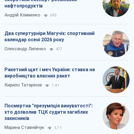
нафтопродуктів
Андрій Клименко
693
Два супертурніри Магучіх: спортивний
календар осені 2026 року
Олександр Липенко
477
Ракетний щит і меч України: ставка на
виробництво власних ракет
Кирило Татарінов
1,4 т.
Посмертна "презумпція винуватості":
хто дозволив ТЦК судити загиблих
захисників
Марина Ставнійчук
3,7 т.