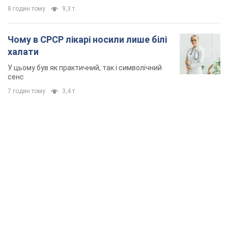
8 годин тому
9,3 т.
Чому в СРСР лікарі носили лише білі
халати
У цьому був як практичний, так і символічний
сенс
7 годин тому
3,4 т.