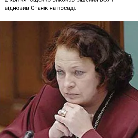
відновив Станік на посаді.