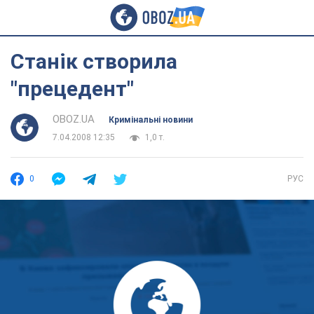
Станік створила
"прецедент"
OBOZ.UA
Кримінальні новини
7.04.2008 12:35
1,0 т.
0
РУС