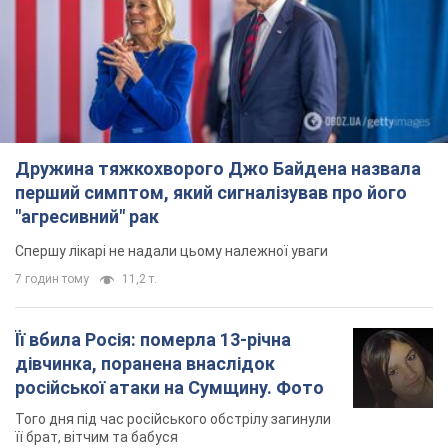
Дружина тяжкохворого Джо Байдена назвала
перший симптом, який сигналізував про його
"агресивний" рак
Спершу лікарі не надали цьому належної уваги
7 годин тому
11,2 т.
Її вбила Росія: померла 13-річна
дівчинка, поранена внаслідок
російської атаки на Сумщину. Фото
Того дня під час російського обстрілу загинули
її брат, вітчим та бабуся