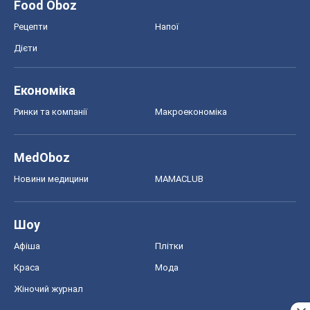
Food Oboz
Рецепти
Напої
Дієти
Економіка
Ринки та компанії
Макроекономіка
MedOboz
Новини медицини
MAMACLUB
Шоу
Афіша
Плітки
Краса
Мода
Жіночий журнал