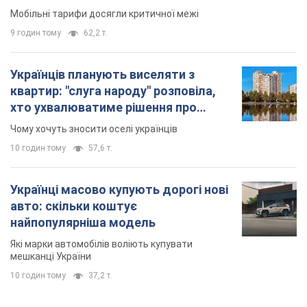
Мобільні тарифи досягли критичної межі
9 годин тому
62,2 т.
Українців планують виселяти з
квартир: "слуга народу" розповіла,
хто ухвалюватиме рішення про
знесення будинків
Чому хочуть зносити оселі українців
10 годин тому
57,6 т.
Українці масово купують дорогі нові
авто: скільки коштує
найпопулярніша модель
Які марки автомобілів воліють купувати
мешканці України
10 годин тому
37,2 т.