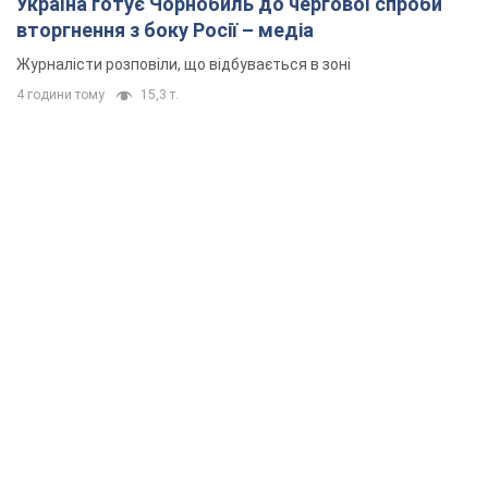
Україна готує Чорнобиль до чергової спроби
вторгнення з боку Росії – медіа
Журналісти розповіли, що відбувається в зоні
4 години тому
15,3 т.