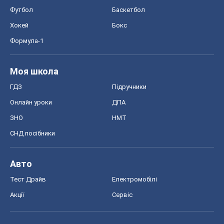
Футбол
Баскетбол
Хокей
Бокс
Формула-1
Моя школа
ГДЗ
Підручники
Онлайн уроки
ДПА
ЗНО
НМТ
СНД посібники
Авто
Тест Драйв
Електромобілі
Акції
Сервіс