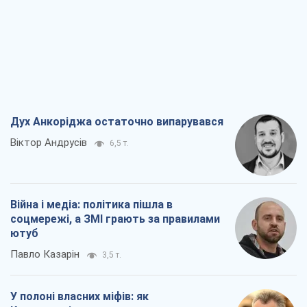
Дух Анкоріджа остаточно випарувався
Віктор Андрусів
6,5 т.
Війна і медіа: політика пішла в
соцмережі, а ЗМІ грають за правилами
ютуб
Павло Казарін
3,5 т.
У полоні власних міфів: як