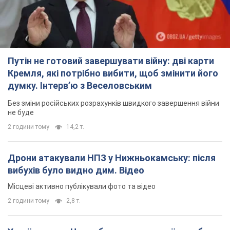
Путін не готовий завершувати війну: дві карти
Кремля, які потрібно вибити, щоб змінити його
думку. Інтерв’ю з Веселовським
Без зміни російських розрахунків швидкого завершення війни
не буде
2 години тому
14,2 т.
Дрони атакували НПЗ у Нижньокамську: після
вибухів було видно дим. Відео
Місцеві активно публікували фото та відео
2 години тому
2,8 т.