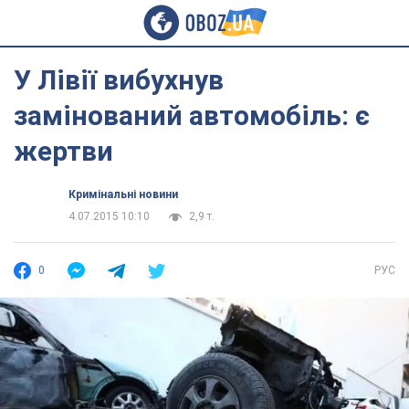
У Лівії вибухнув
замінований автомобіль: є
жертви
Кримінальні новини
4.07.2015 10:10
2,9 т.
0
РУС