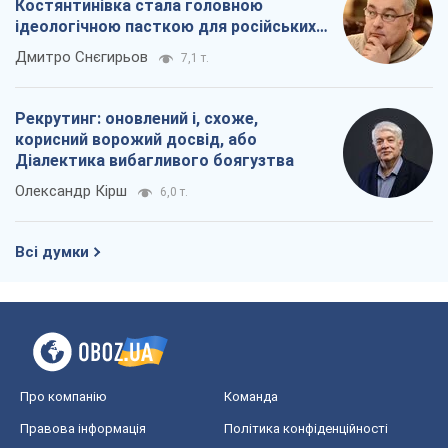
Костянтинівка стала головною
ідеологічною пасткою для російських
окупантів
Дмитро Снєгирьов
7,1 т.
Рекрутинг: оновлений і, схоже,
корисний ворожий досвід, або
Діалектика вибагливого боягузтва
Олександр Кірш
6,0 т.
Всі думки
Про компанію
Команда
Правова інформація
Політика конфіденційності