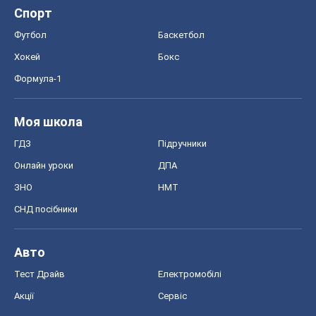
Спорт
Футбол
Баскетбол
Хокей
Бокс
Формула-1
Моя школа
ГДЗ
Підручники
Онлайн уроки
ДПА
ЗНО
НМТ
СНД посібники
Авто
Тест Драйв
Електромобілі
Акції
Сервіс