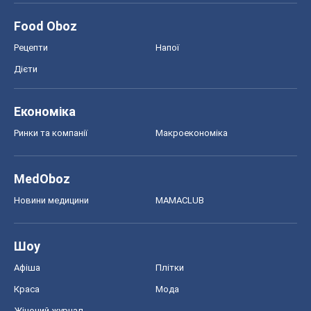
Food Oboz
Рецепти
Напої
Дієти
Економіка
Ринки та компанії
Макроекономіка
MedOboz
Новини медицини
MAMACLUB
Шоу
Афіша
Плітки
Краса
Мода
Жіночий журнал