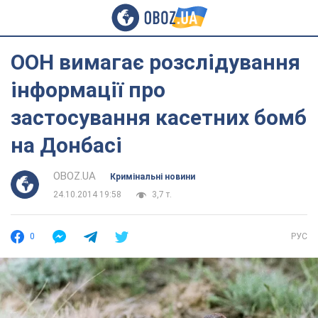
ООН вимагає розслідування
інформації про
застосування касетних бомб
на Донбасі
OBOZ.UA
Кримінальні новини
24.10.2014 19:58
3,7 т.
0
РУС