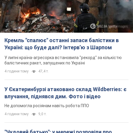
Кремль "спалює" останні запаси балістики в
Україні: що буде далі? Інтерв’ю з Шарпом
У липні країна-агресорка встановила "рекорд" за кількістю
балістичних ракет, запущених по Україні
4 години тому
47,4 т.
У Єкатеринбурзі атаковано склад Wildberries: є
влучання, піднявся дим. Фото і відео
Не допомогла росіянам навіть робота ППО
4 години тому
9,0 т.
"Чудовий батько": у мережі розповіли про