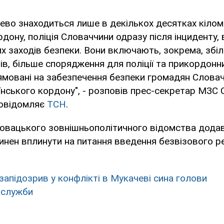
ево знаходиться лише в декількох десятках кілом
дону, поліція Словаччини одразу після інциденту, 
х заходів безпеки. Вони включають, зокрема, збі
лів, більше спорядження для поліції та прикордонни
рямовані на забезпечення безпеки громадян Словач
нського кордону", - розповів прес-секретар МЗС
повідомляє
ТСН
.
овацького зовнішньополітичного відомства додав,
инен вплинути на питання введення безвізового р
запідозрив у конфлікті в Мукачеві сина голови
служби