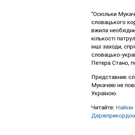
"Оскільки Мукач
словацького кор
вжила необхідни
кількості патру
інші заходи, сп
словацько-украї
Петера Стано, 
Представник сл
Мукачеві не пов
Україною.
Читайте:
Найєм 
Держприкордон