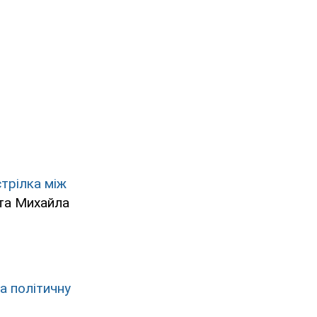
трілка між
та Михайла
а політичну