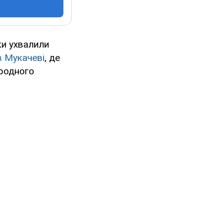
ки ухвалили
в Мукачеві
, де
ародного