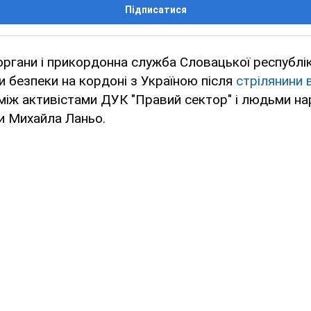
Підписатися
ргани і прикордонна служба Словацької республі
и безпеки на кордоні з Україною після
стрілянини 
між активістами ДУК "Правий сектор" і людьми н
и Михайла Ланьо.