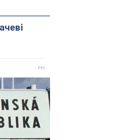
ачеві
РУС