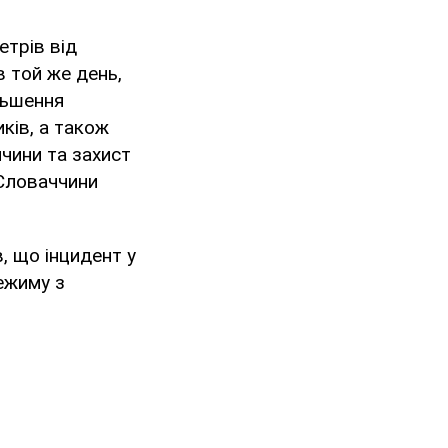
етрів від
в той же день,
льшення
ків, а також
чини та захист
 Словаччини
 що інцидент у
ежиму з