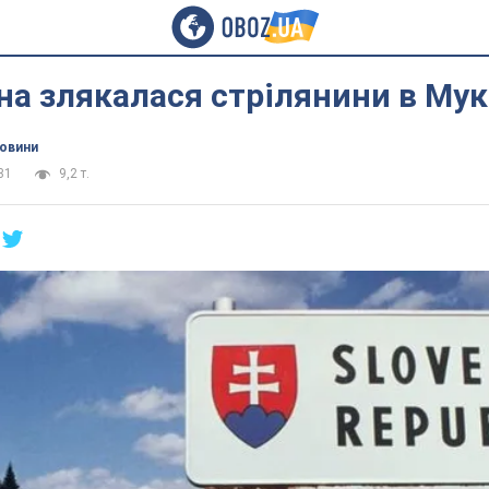
а злякалася стрілянини в Мук
новини
31
9,2 т.