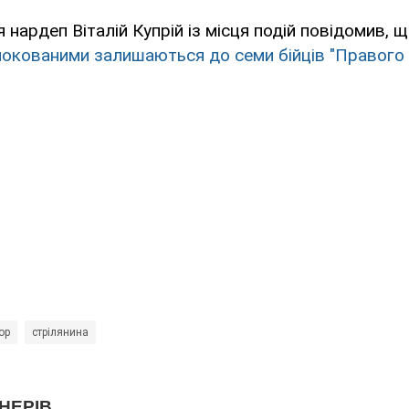
я нардеп Віталій Купрій із місця подій повідомив, 
окованими залишаються до семи бійців "Правого 
ор
стрілянина