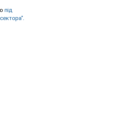
що
під
сектора".