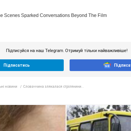
Підписуйся на наш Telegram. Отримуй тільки найважливіше!
Підписатись
Підписа
ьні новини
Словаччина злякалася стрілянини...