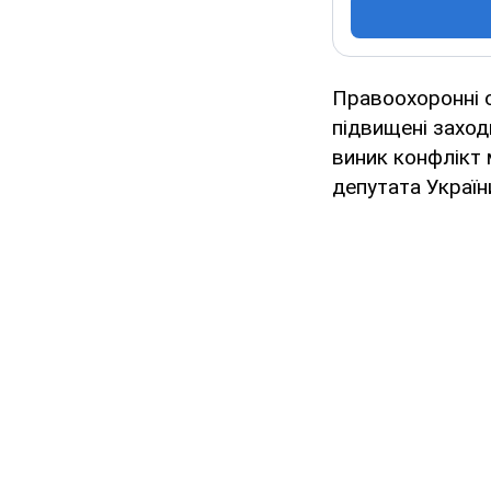
Правоохоронні о
підвищені заход
виник конфлікт 
депутата Україн