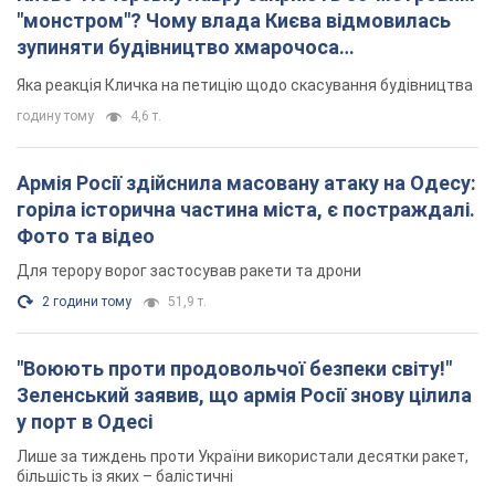
"монстром"? Чому влада Києва відмовилась
зупиняти будівництво хмарочоса
"московського вірянина"
Яка реакція Кличка на петицію щодо скасування будівництва
годину тому
4,6 т.
Армія Росії здійснила масовану атаку на Одесу:
горіла історична частина міста, є постраждалі.
Фото та відео
Для терору ворог застосував ракети та дрони
2 години тому
51,9 т.
"Воюють проти продовольчої безпеки світу!"
Зеленський заявив, що армія Росії знову цілила
у порт в Одесі
Лише за тиждень проти України використали десятки ракет,
більшість із яких – балістичні