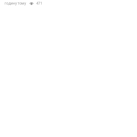
годину тому
471