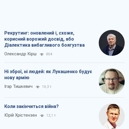
Рекрутинг: оновлений і, схоже,
корисний ворожий досвід, або
Діалектика вибагливого боягузтва
Олександр Кірш
804
Ні зброї, ні людей: як Лукашенко будує
нову армію
Ігар Тишкевич
16,3 т.
Коли закінчиться війна?
Юрій Хрістензен
12,1 т.