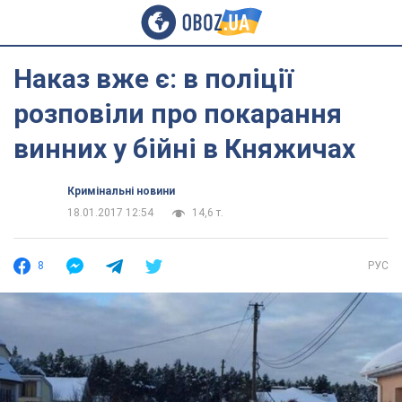
Наказ вже є: в поліції
розповіли про покарання
винних у бійні в Княжичах
Кримінальні новини
18.01.2017 12:54
14,6 т.
8
РУС